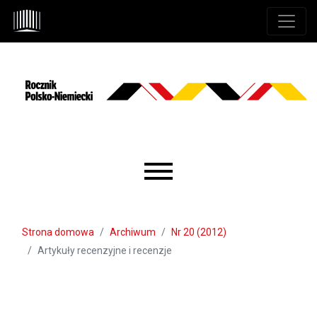
Przejdź do głównego menu
Przejdź do sekcji głównej
Przejdź do stopki
Main menu
Strona domowa
Archiwum
Nr 20 (2012)
Artykuły recenzyjne i recenzje