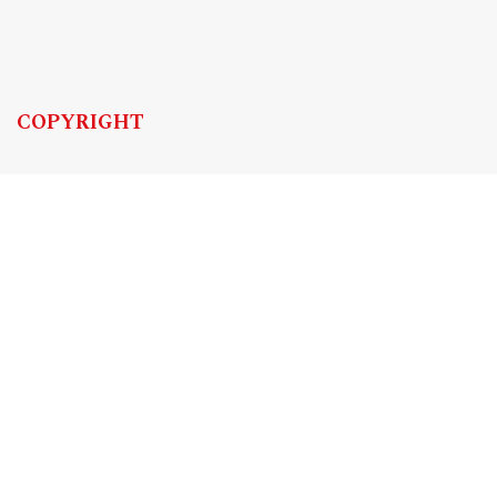
COPYRIGHT
Copyright by Instytut Studiów Politycznych PAN, 2024
OJS Support & customization by
Academicon
Platform & workflow by
OJS/PKP