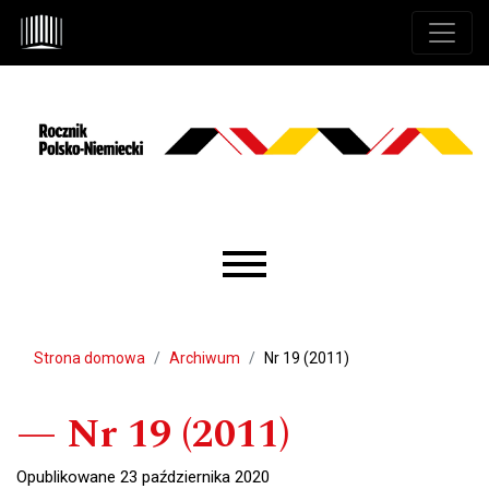
Przejdź do głównego menu
Przejdź do sekcji głównej
Przejdź do stopki
Main menu
Strona domowa
Archiwum
Nr 19 (2011)
Nr 19 (2011)
Opublikowane 23 października 2020