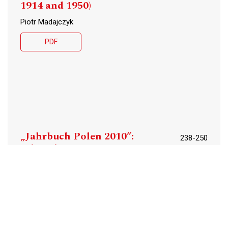
1914 and 1950)
Piotr Madajczyk
PDF
„Jahrbuch Polen 2010”:
238-250
Migration
Paweł Popieliński
PDF