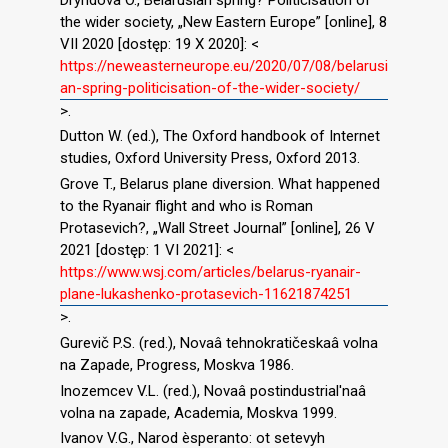
the wider society, „New Eastern Europe” [online], 8
VII 2020 [dostęp: 19 X 2020]: <
https://neweasterneurope.eu/2020/07/08/belarusi
an-spring-politicisation-of-the-wider-society/
>.
Dutton W. (ed.), The Oxford handbook of Internet
studies, Oxford University Press, Oxford 2013.
Grove T., Belarus plane diversion. What happened
to the Ryanair flight and who is Roman
Protasevich?, „Wall Street Journal” [online], 26 V
2021 [dostęp: 1 VI 2021]: <
https://www.wsj.com/articles/belarus-ryanair-
plane-lukashenko-protasevich-11621874251
>.
Gurevič P.S. (red.), Novaâ tehnokratičeskaâ volna
na Zapade, Progress, Moskva 1986.
Inozemcev V.L. (red.), Novaâ postindustrial′naâ
volna na zapade, Academia, Moskva 1999.
Ivanov V.G., Narod èsperanto: ot setevyh