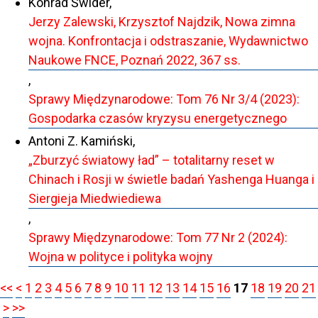
Konrad Świder,
Jerzy Zalewski, Krzysztof Najdzik, Nowa zimna
wojna. Konfrontacja i odstraszanie, Wydawnictwo
Naukowe FNCE, Poznań 2022, 367 ss.
,
Sprawy Międzynarodowe: Tom 76 Nr 3/4 (2023):
Gospodarka czasów kryzysu energetycznego
Antoni Z. Kamiński,
„Zburzyć światowy ład” – totalitarny reset w
Chinach i Rosji w świetle badań Yashenga Huanga i
Siergieja Miedwiediewa
,
Sprawy Międzynarodowe: Tom 77 Nr 2 (2024):
Wojna w polityce i polityka wojny
<<
<
1
2
3
4
5
6
7
8
9
10
11
12
13
14
15
16
17
18
19
20
21
>
>>