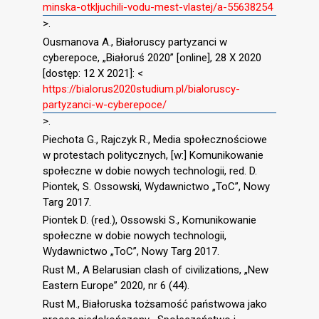
minska-otkljuchili-vodu-mest-vlastej/a-55638254
>.
Ousmanova A., Białoruscy partyzanci w
cyberepoce, „Białoruś 2020” [online], 28 X 2020
[dostęp: 12 X 2021]: <
https://bialorus2020studium.pl/bialoruscy-
partyzanci-w-cyberepoce/
>.
Piechota G., Rajczyk R., Media społecznościowe
w protestach politycznych, [w:] Komunikowanie
społeczne w dobie nowych technologii, red. D.
Piontek, S. Ossowski, Wydawnictwo „ToC”, Nowy
Targ 2017.
Piontek D. (red.), Ossowski S., Komunikowanie
społeczne w dobie nowych technologii,
Wydawnictwo „ToC”, Nowy Targ 2017.
Rust M., A Belarusian clash of civilizations, „New
Eastern Europe” 2020, nr 6 (44).
Rust M., Białoruska tożsamość państwowa jako