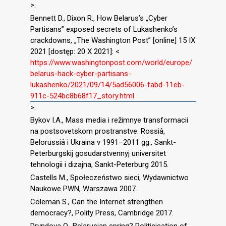
>.
Bennett D., Dixon R., How Belarus’s „Cyber
Partisans” exposed secrets of Lukashenko’s
crackdowns, „The Washington Post” [online] 15 IX
2021 [dostęp: 20 X 2021]: <
https://www.washingtonpost.com/world/europe/
belarus-hack-cyber-partisans-
lukashenko/2021/09/14/5ad56006-fabd-11eb-
911c-524bc8b68f17_story.html
>.
Bykov I.A., Mass media i režimnye transformacii
na postsovetskom prostranstve: Rossiâ,
Belorussiâ i Ukraina v 1991–2011 gg., Sankt-
Peterburgskij gosudarstvennyj universitet
tehnologii i dizajna, Sankt-Peterburg 2015.
Castells M., Społeczeństwo sieci, Wydawnictwo
Naukowe PWN, Warszawa 2007.
Coleman S., Can the Internet strengthen
democracy?, Polity Press, Cambridge 2017.
Dryndova O., Belarusian spring? Politicisation of