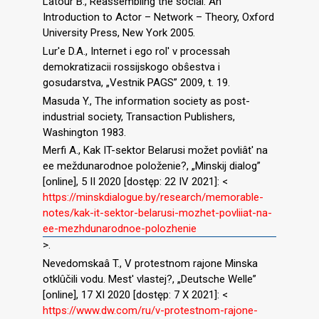
Latour B., Reassembling the social. An
Introduction to Actor – Network – Theory, Oxford
University Press, New York 2005.
Lur′e D.A., Internet i ego rol′ v processah
demokratizacii rossijskogo obŝestva i
gosudarstva, „Vestnik PAGS” 2009, t. 19.
Masuda Y., The information society as post-
industrial society, Transaction Publishers,
Washington 1983.
Merfi A., Kak IT-sektor Belarusi možet povliât′ na
ee meždunarodnoe položenie?, „Minskij dialog”
[online], 5 II 2020 [dostęp: 22 IV 2021]: <
https://minskdialogue.by/research/memorable-
notes/kak-it-sektor-belarusi-mozhet-povliiat-na-
ee-mezhdunarodnoe-polozhenie
>.
Nevedomskaâ T., V protestnom rajone Minska
otklûčili vodu. Mest′ vlastej?, „Deutsche Welle”
[online], 17 XI 2020 [dostęp: 7 X 2021]: <
https://www.dw.com/ru/v-protestnom-rajone-