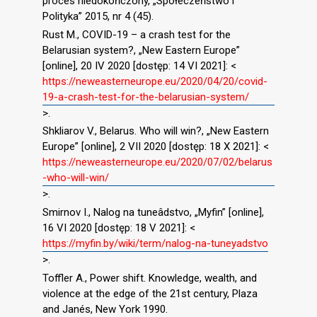
proces niedokończony, „Społeczeństwo i
Polityka” 2015, nr 4 (45).
Rust M., COVID-19 – a crash test for the
Belarusian system?, „New Eastern Europe”
[online], 20 IV 2020 [dostęp: 14 VI 2021]: <
https://neweasterneurope.eu/2020/04/20/covid-
19-a-crash-test-for-the-belarusian-system/
>.
Shkliarov V., Belarus. Who will win?, „New Eastern
Europe” [online], 2 VII 2020 [dostęp: 18 X 2021]: <
https://neweasterneurope.eu/2020/07/02/belarus
-who-will-win/
>.
Smirnov I., Nalog na tuneâdstvo, „Myfin” [online],
16 VI 2020 [dostęp: 18 V 2021]: <
https://myfin.by/wiki/term/nalog-na-tuneyadstvo
>.
Toffler A., Power shift. Knowledge, wealth, and
violence at the edge of the 21st century, Plaza
and Janés, New York 1990.