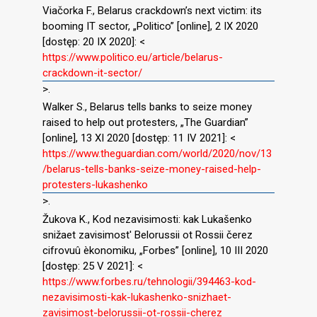
Viačorka F., Belarus crackdown’s next victim: its
booming IT sector, „Politico” [online], 2 IX 2020
[dostęp: 20 IX 2020]: <
https://www.politico.eu/article/belarus-
crackdown-it-sector/
>.
Walker S., Belarus tells banks to seize money
raised to help out protesters, „The Guardian”
[online], 13 XI 2020 [dostęp: 11 IV 2021]: <
https://www.theguardian.com/world/2020/nov/13
/belarus-tells-banks-seize-money-raised-help-
protesters-lukashenko
>.
Žukova K., Kod nezavisimosti: kak Lukašenko
snižaet zavisimost′ Belorussii ot Rossii čerez
cifrovuû èkonomiku, „Forbes” [online], 10 III 2020
[dostęp: 25 V 2021]: <
https://www.forbes.ru/tehnologii/394463-kod-
nezavisimosti-kak-lukashenko-snizhaet-
zavisimost-belorussii-ot-rossii-cherez