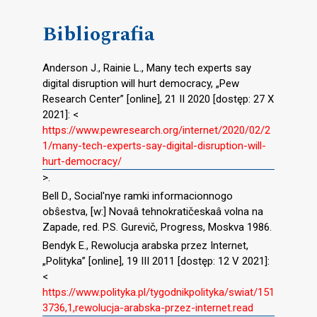
Bibliografia
Anderson J., Rainie L., Many tech experts say
digital disruption will hurt democracy, „Pew
Research Center” [online], 21 II 2020 [dostęp: 27 X
2021]: <
https://www.pewresearch.org/internet/2020/02/2
1/many-tech-experts-say-digital-disruption-will-
hurt-democracy/
>.
Bell D., Social′nye ramki informacionnogo
obŝestva, [w:] Novaâ tehnokratičeskaâ volna na
Zapade, red. P.S. Gurevič, Progress, Moskva 1986.
Bendyk E., Rewolucja arabska przez Internet,
„Polityka” [online], 19 III 2011 [dostęp: 12 V 2021]:
<
https://www.polityka.pl/tygodnikpolityka/swiat/151
3736,1,rewolucja-arabska-przez-internet.read