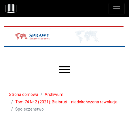
Przejdź do głównego menu
Przejdź do sekcji głównej
Przejdź do stopki
Main menu
Strona domowa
Archiwum
Tom 74 Nr 2 (2021): Białoruś – niedokończona rewolucja
Społeczeństwo