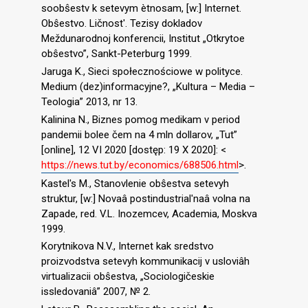
soobŝestv k setevym ètnosam, [w:] Internet.
Obŝestvo. Ličnost′. Tezisy dokladov
Meždunarodnoj konferencii, Institut „Otkrytoe
obŝestvo”, Sankt-Peterburg 1999.
Jaruga K., Sieci społecznościowe w polityce.
Medium (dez)informacyjne?, „Kultura – Media –
Teologia” 2013, nr 13.
Kalinina N., Biznes pomog medikam v period
pandemii bolee čem na 4 mln dollarov, „Tut”
[online], 12 VI 2020 [dostęp: 19 X 2020]: <
https://news.tut.by/economics/688506.html
>.
Kastel′s M., Stanovlenie obŝestva setevyh
struktur, [w:] Novaâ postindustrial′naâ volna na
Zapade, red. V.L. Inozemcev, Academia, Moskva
1999.
Korytnikova N.V., Internet kak sredstvo
proizvodstva setevyh kommunikacij v usloviâh
virtualizacii obŝestva, „Sociologičeskie
issledovaniâ” 2007, № 2.