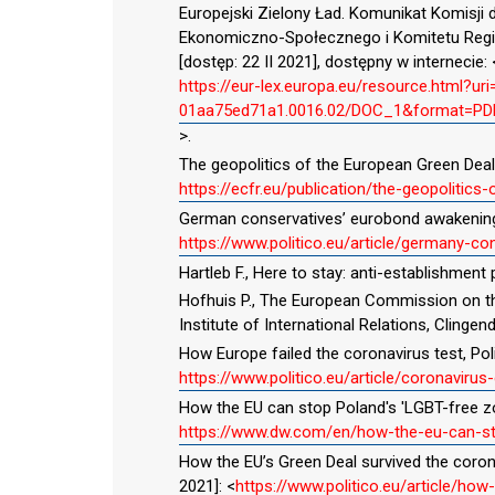
Europejski Zielony Ład. Komunikat Komisji 
Ekonomiczno-Społecznego i Komitetu Region
[dostęp: 22 II 2021], dostępny w internecie: 
https://eur-lex.europa.eu/resource.html?ur
01aa75ed71a1.0016.02/DOC_1&format=PD
>.
The geopolitics of the European Green Deal, E
https://ecfr.eu/publication/the-geopolitics
German conservatives’ eurobond awakening, P
https://www.politico.eu/article/germany-c
Hartleb F., Here to stay: anti-establishment 
Hofhuis P., The European Commission on the b
Institute of International Relations, Clingend
How Europe failed the coronavirus test, Polit
https://www.politico.eu/article/coronavirus
How the EU can stop Poland's 'LGBT-free zon
https://www.dw.com/en/how-the-eu-can-st
How the EU’s Green Deal survived the coronav
2021]: <
https://www.politico.eu/article/ho