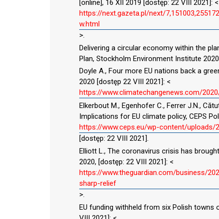
[online], 16 XII 2019 [dostęp: 22 VIII 2021]: <
https://next.gazeta.pl/next/7,151003,2551
w.html
>.
Delivering a circular economy within the pl
Plan, Stockholm Environment Institute 2020
Doyle A., Four more EU nations back a gree
2020 [dostęp 22 VIII 2021]: <
https://www.climatechangenews.com/2020/
Elkerbout M., Egenhofer C., Ferrer J.N., Cătu
Implications for EU climate policy, CEPS Policy
https://www.ceps.eu/wp-content/uploads/
[dostęp: 22 VIII 2021].
Elliott L., The coronavirus crisis has brought
2020, [dostęp: 22 VIII 2021]: <
https://www.theguardian.com/business/2020
sharp-relief
>.
EU funding withheld from six Polish towns o
VIII 2021]: <