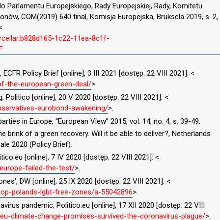
do Parlamentu Europejskiego, Rady Europejskiej, Rady, Komitetu
ów, COM(2019) 640 final, Komisja Europejska, Bruksela 2019, s. 2,
<
i=cellar:b828d165-1c22-11ea-8c1f-
F
CFR Policy Brief [online], 3 III 2021 [dostęp: 22 VIII 2021]: <
-of-the-european-green-deal/
>.
olitico [online], 20 V 2020 [dostęp: 22 VIII 2021]: <
onservatives-eurobond-awakening/
>.
parties in Europe, “European View” 2015, vol. 14, no. 4, s. 39-49.
rink of a green recovery. Will it be able to deliver?, Netherlands
ale 2020 (Policy Brief).
ico.eu [online], 7 IV 2020 [dostęp: 22 VIII 2021]: <
-europe-failed-the-test/
>.
es', DW [online], 25 IX 2020 [dostęp: 22 VIII 2021]: <
op-polands-lgbt-free-zones/a-55042896
>.
irus pandemic, Politico.eu [online], 17 XII 2020 [dostęp: 22 VIII
w-eu-climate-change-promises-survived-the-coronavirus-plague/
>.