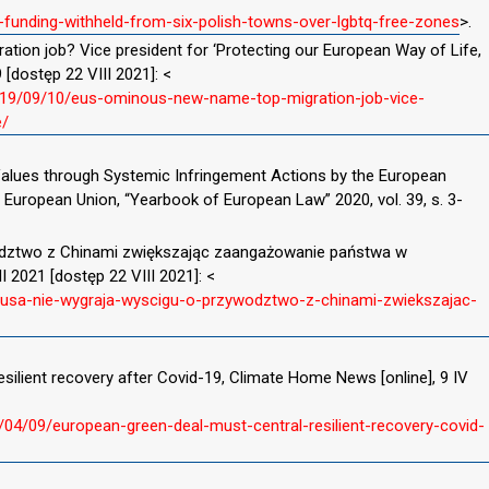
unding-withheld-from-six-polish-towns-over-lgbtq-free-zones
>.
ation job? Vice president for ‘Protecting our European Way of Life,
 [dostęp 22 VIII 2021]: <
019/09/10/eus-ominous-new-name-top-migration-job-vice-
e/
 Values through Systemic Infringement Actions by the European
uropean Union, “Yearbook of European Law” 2020, vol. 39, s. 3-
wództwo z Chinami zwiększając zaangażowanie państwa w
I 2021 [dostęp 22 VIII 2021]: <
-i-usa-nie-wygraja-wyscigu-o-przywodztwo-z-chinami-zwiekszajac-
silient recovery after Covid-19, Climate Home News [online], 9 IV
4/09/european-green-deal-must-central-resilient-recovery-covid-