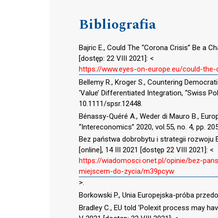
Bibliografia
Bajric E., Could The “Corona Crisis” Be a Ch
[dostęp: 22 VIII 2021]: <
https://www.eyes-on-europe.eu/could-the-c
Bellemy R., Kroger S., Countering Democrat
‘Value’ Differentiated Integration, “Swiss Pol
10.1111/spsr.12448.
Bénassy-Quéré A., Weder di Mauro B., Euro
“Intereconomics” 2020, vol.55, no. 4, pp. 
Bez państwa dobrobytu i strategii rozwoju
[online], 14 III 2021 [dostęp 22 VIII 2021]: <
https://wiadomosci.onet.pl/opinie/bez-pan
miejscem-do-zycia/m39pcyw
>.
Borkowski P., Unia Europejska-próba przedol
Bradley C., EU told 'Polexit process may hav