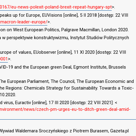
0167/eu-news-polexit-poland-brexit-repeat-hungary-spt
>.
aks up for Europe, EUVisions [online], 5 II 2018 [dostęp: 22 VIII
-macron-leader-europe/
>.
tion on West European Politics, Palgrave Macmillan, London 2020.
a w perspektywie konstruktywizmu, Instytut Studiów Politycznych
Europe of values, EUobserver [online], 11 XI 2020 [dostęp: 22 VIII
0001
>.
OVID-19 and the European green Deal, Egmont Institute, Brussels
e European Parliament, The Council, The European Economic and
 Regions: Chemicals Strategy for Sustainability. Towards a Toxic-
10.2020.
rus, Euractiv [online], 17 III 2020 [dostęp: 22 VIII 2021]: <
-environment/news/czech-pm-urges-eu-to-ditch-green-deal-amid-
 Wywiad Waldemara Sroczyńskiego z Piotrem Burasem, Gazeta.pl