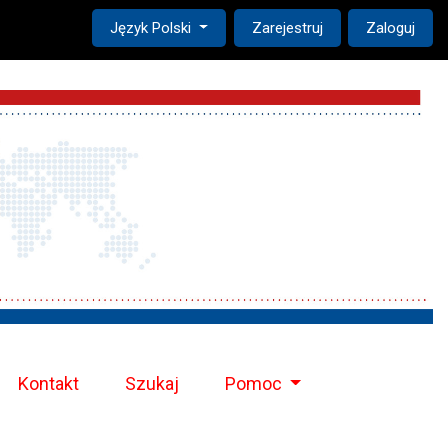
Change the language. The current language is:
Język Polski
Zarejestruj
Zaloguj
Kontakt
Szukaj
Pomoc