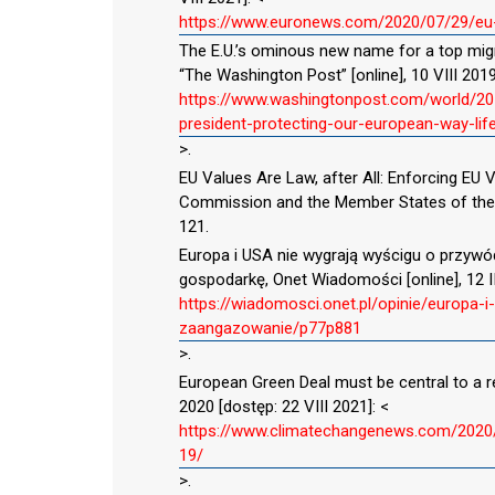
https://www.euronews.com/2020/07/29/eu-f
The E.U.’s ominous new name for a top migr
“The Washington Post” [online], 10 VIII 2019
https://www.washingtonpost.com/world/2
president-protecting-our-european-way-lif
>.
EU Values Are Law, after All: Enforcing EU
Commission and the Member States of the E
121.
Europa i USA nie wygrają wyścigu o przy
gospodarkę, Onet Wiadomości [online], 12 II
https://wiadomosci.onet.pl/opinie/europa
zaangazowanie/p77p881
>.
European Green Deal must be central to a re
2020 [dostęp: 22 VIII 2021]: <
https://www.climatechangenews.com/2020/0
19/
>.