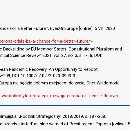
ance For a Better Future?, EyesOnEurope [online], 5 VIII 2020
orona-crisis-be-a-chance-for-a-better-future/
>.
ic Backsliding by EU Member States: Constitutional Pluralism and
itical Science Review” 2021, vol. 27, no. 3, s. 1-18, DOI:
pean Pandemic Recovery: An Opportunity to Reboot,
205–209, DOI: 10.1007/s10272-020-0903-3.
 Europa nie będzie dobrym miejscem do życia, Onet Wiadomości
stwa-dobrobytu-i-strategii-rozwoju-europa-nie-bedzie-dobrym-
impijska, „Rocznik Strategiczny” 2018/2019, s. 187-208.
e already started' as bloc warned of Brexit repeat, Express [online], 5