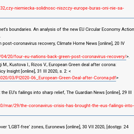
7232,czy-niemiecka-solidnosc-niszczy-europe-buras-oni-nie-sa-
anet’s boundaries. An analysis of the new EU Circular Economy Actio
.
n post-coronavirus recovery, Climate Home News [online], 20 IV
04/20/four-eu-nations-back-green-post-coronavirus-recovery/
>.
ţi M., Kustova I., Rizos V., European Green deal after corona:
 Insight [online], 31 III 2020, s. 2: <
2020/03/PI2020-06_European-Green-Deal-after-Corona.pdf
>
 the EU’s failings into sharp relief, The Guardian News [online], 29 III
/mar/29/the-coronavirus-crisis-has-brought-the-eus-failings-into
ver 'LGBT-free' zones, Euronews [online], 30 VII 2020, [dostęp: 24