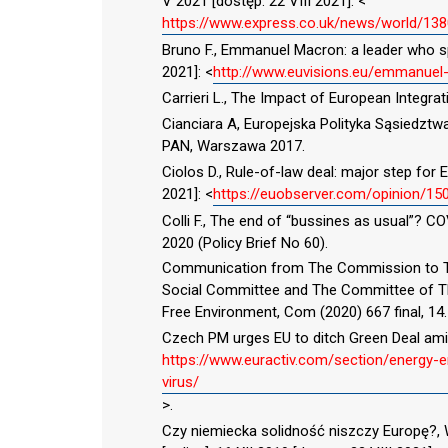
V 2021 [dostęp: 22 VIII 2021]: <
https://www.express.co.uk/news/world/138
Bruno F., Emmanuel Macron: a leader who spe
2021]: <
http://www.euvisions.eu/emmanuel
Carrieri L., The Impact of European Integra
Cianciara A, Europejska Polityka Sąsiedztw
PAN, Warszawa 2017.
Ciolos D., Rule-of-law deal: major step for 
2021]: <
https://euobserver.com/opinion/15
Colli F., The end of “bussines as usual”? C
2020 (Policy Brief No 60).
Communication from The Commission to Th
Social Committee and The Committee of The
Free Environment, Com (2020) 667 final, 14.
Czech PM urges EU to ditch Green Deal amid vi
https://www.euractiv.com/section/energy
virus/
>.
Czy niemiecka solidność niszczy Europę?,