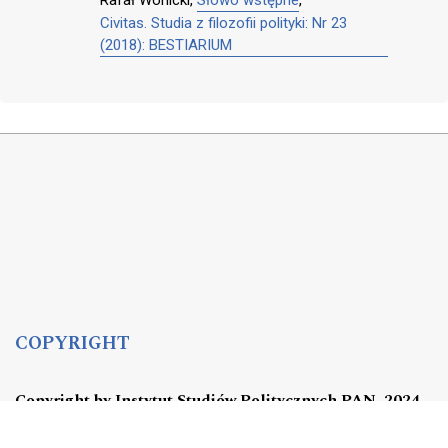
Rafał Wonicki,
Słowo wstępne
,
Civitas. Studia z filozofii polityki: Nr 23
(2018): BESTIARIUM
COPYRIGHT
Copyright by Instytut Studiów Politycznych PAN, 2024
OJS Support & customization by
Academicon