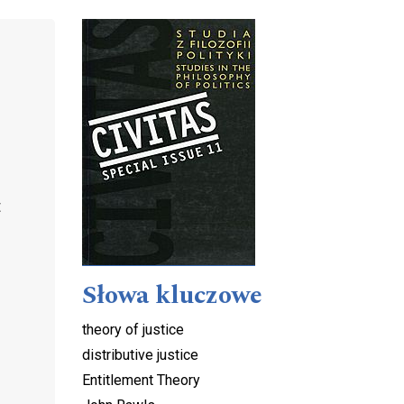
Cover image
t
Słowa kluczowe
theory of justice
distributive justice
Entitlement Theory