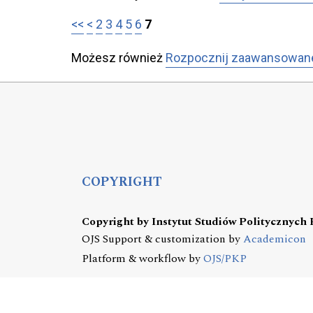
<<
<
2
3
4
5
6
7
Możesz również
Rozpocznij zaawansowan
COPYRIGHT
Copyright by Instytut Studiów Politycznych
OJS Support & customization by
Academicon
Platform & workflow by
OJS/PKP