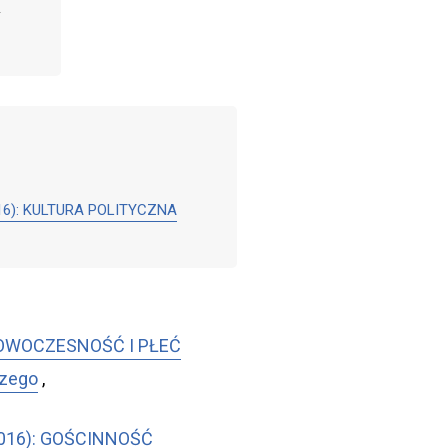
8 (2016): KULTURA POLITYCZNA
7): NOWOCZESNOŚĆ I PŁEĆ
szego
,
9 (2016): GOŚCINNOŚĆ