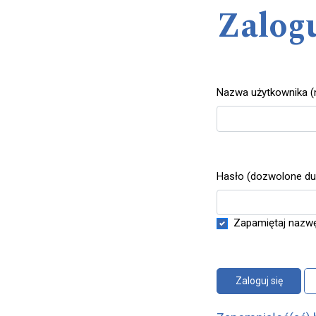
Zalogu
Nazwa użytkownika (n
Wymagane
Hasło (dozwolone duże
Wymagane
Zapamiętaj nazwę
Zaloguj się