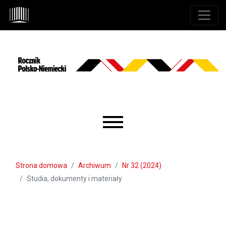
Przejdź do głównego menu
Przejdź do sekcji głównej
Przejdź do stopki
Main menu
Strona domowa
Archiwum
Nr 32 (2024)
Studia, dokumenty i materiały