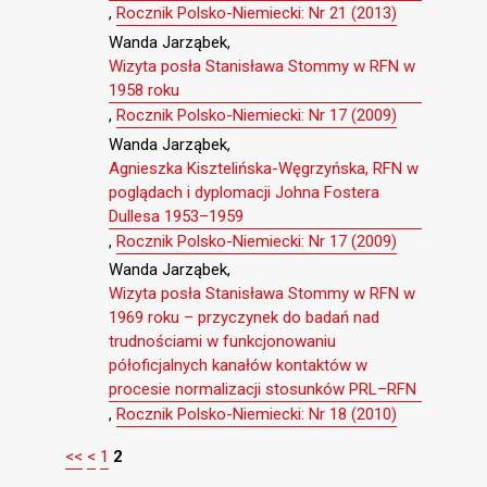
,
Rocznik Polsko-Niemiecki: Nr 21 (2013)
Wanda Jarząbek,
Wizyta posła Stanisława Stommy w RFN w
1958 roku
,
Rocznik Polsko-Niemiecki: Nr 17 (2009)
Wanda Jarząbek,
Agnieszka Kisztelińska-Węgrzyńska, RFN w
poglądach i dyplomacji Johna Fostera
Dullesa 1953–1959
,
Rocznik Polsko-Niemiecki: Nr 17 (2009)
Wanda Jarząbek,
Wizyta posła Stanisława Stommy w RFN w
1969 roku – przyczynek do badań nad
trudnościami w funkcjonowaniu
półoficjalnych kanałów kontaktów w
procesie normalizacji stosunków PRL–RFN
,
Rocznik Polsko-Niemiecki: Nr 18 (2010)
<<
<
1
2