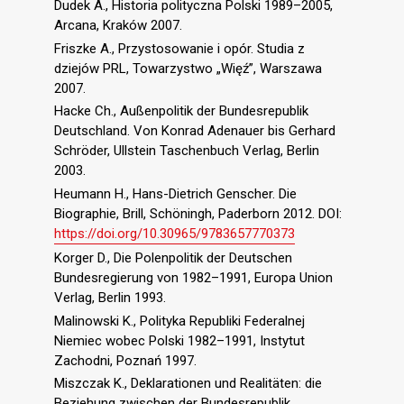
Dudek A., Historia polityczna Polski 1989–2005,
Arcana, Kraków 2007.
Friszke A., Przystosowanie i opór. Studia z
dziejów PRL, Towarzystwo „Więź”, Warszawa
2007.
Hacke Ch., Außenpolitik der Bundesrepublik
Deutschland. Von Konrad Adenauer bis Gerhard
Schröder, Ullstein Taschenbuch Verlag, Berlin
2003.
Heumann H., Hans-Dietrich Genscher. Die
Biographie, Brill, Schöningh, Paderborn 2012. DOI:
https://doi.org/10.30965/9783657770373
Korger D., Die Polenpolitik der Deutschen
Bundesregierung von 1982–1991, Europa Union
Verlag, Berlin 1993.
Malinowski K., Polityka Republiki Federalnej
Niemiec wobec Polski 1982–1991, Instytut
Zachodni, Poznań 1997.
Miszczak K., Deklarationen und Realitäten: die
Beziehung zwischen der Bundesrepublik