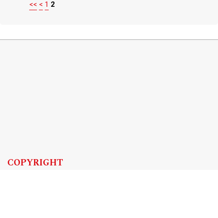
<<
<
1
2
COPYRIGHT
Copyright by Instytut Studiów Politycznych PAN, 2024
OJS Support & customization by
Academicon
Platform & workflow by
OJS/PKP