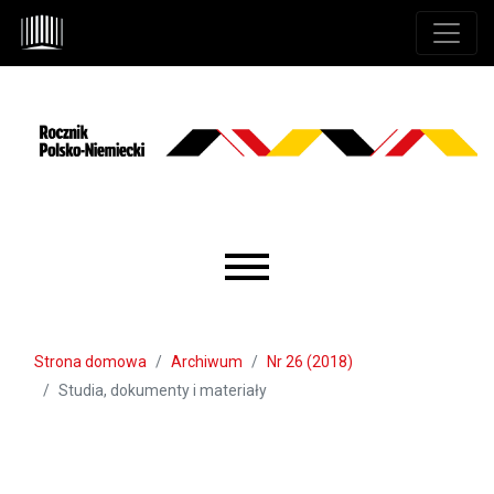
Przejdź do głównego menu
Przejdź do sekcji głównej
Przejdź do stopki
Main menu
Strona domowa
Archiwum
Nr 26 (2018)
Studia, dokumenty i materiały