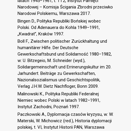
latach 1945–1961, t. 1 i 2, Instytut Pamięci
Narodowej – Komisja Ścigania Zbrodni przeciwko
Narodowi Polskiemu, Warszawa 2017.
Bingen D., Polityka Republiki Bońskiej wobec
Polski. Od Adenauera do Kohla 1949–1991,
„Kwadrat”, Kraków 1997.
Boll F., Zwischen politischer Zurückhaltung und
humanitärer Hilfe. Der Deutsche
Gewerkschaftsbund und Solidarność 1980–1982,
w: U. Bitzegeio, M. Schneider (wyd.),
Solidargemeinschaft und Errinerungskultur im 20.
Jarhundert. Beiträge zu Gewerkschaften,
Nazionalsozialismus und Geschichtspolitik,
Verlag J.H.W. Dietz Nachfloger, Bonn 2009.
Malinowski K., Polityka Republiki Federalnej
Niemiec wobec Polski w latach 1982–1991,
Instytut Zachodni, Poznań 1997.
Paczkowski A., Dyplomacja czasów kryzysu, w: W.
Materski, W. Michowicz (red.), Historia dyplomacji
polskiej, t. VI, Instytut Historii PAN, Warszawa