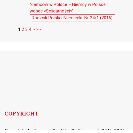
Niemców w Polsce – Niemcy w Polsce
wobec «Solidarności»”
,
Rocznik Polsko-Niemiecki: Nr 24/1 (2016)
1
2
3
4
>
>>
COPYRIGHT
Copyright by Instytut Studiów Politycznych PAN, 2024