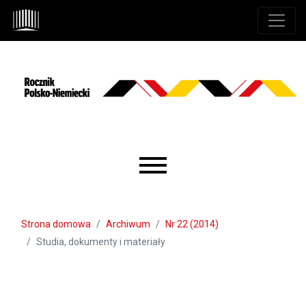
Przejdź do głównego menu
Przejdź do sekcji głównej
Przejdź do stopki
Main menu
Strona domowa
Archiwum
Nr 22 (2014)
Studia, dokumenty i materiały