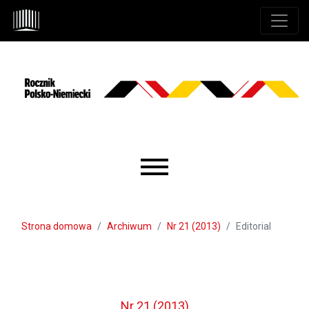
Przejdź do głównego menu
Przejdź do sekcji głównej
Przejdź do stopki
Main menu
Strona domowa
Archiwum
Nr 21 (2013)
Editorial
Nr 21 (2013)