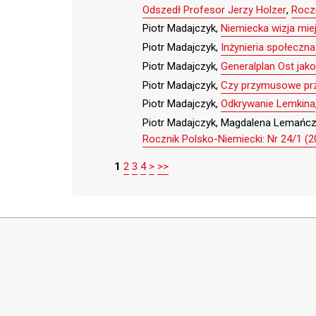
Odszedł Profesor Jerzy Holzer
,
Roczn
Piotr Madajczyk,
Niemiecka wizja mie
Piotr Madajczyk,
Inżynieria społeczna
Piotr Madajczyk,
Generalplan Ost jako
Piotr Madajczyk,
Czy przymusowe prz
Piotr Madajczyk,
Odkrywanie Lemkina
Piotr Madajczyk, Magdalena Lemańc
Rocznik Polsko-Niemiecki: Nr 24/1 (2
1
2
3
4
>
>>