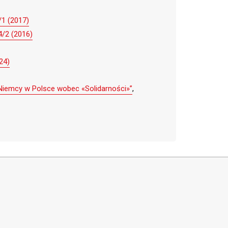
/1 (2017)
4/2 (2016)
24)
Niemcy w Polsce wobec «Solidarności»”
,