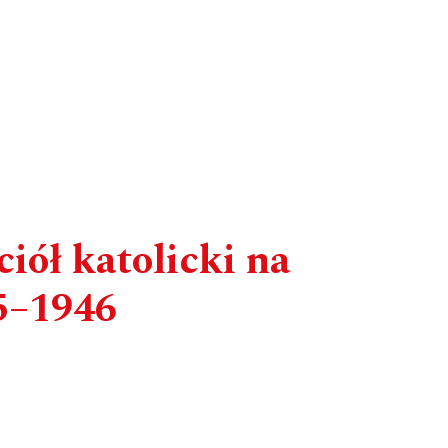
iół katolicki na
5–1946