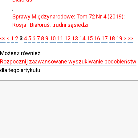
,
Sprawy Międzynarodowe: Tom 72 Nr 4 (2019):
Rosja i Białoruś: trudni sąsiedzi
<<
<
1
2
3
4
5
6
7
8
9
10
11
12
13
14
15
16
17
18
19
>
>>
Możesz również
Rozpocznij zaawansowane wyszukiwanie podobieństw
dla tego artykułu.