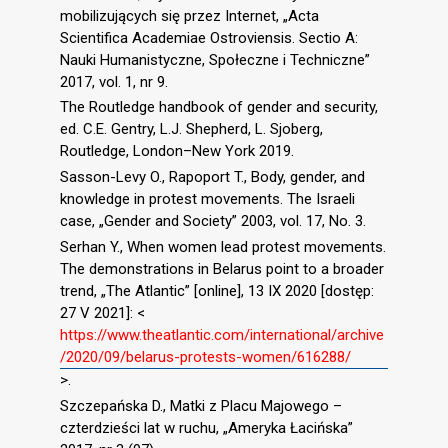
mobilizujących się przez Internet, „Acta
Scientifica Academiae Ostroviensis. Sectio A:
Nauki Humanistyczne, Społeczne i Techniczne”
2017, vol. 1, nr 9.
The Routledge handbook of gender and security,
ed. C.E. Gentry, L.J. Shepherd, L. Sjoberg,
Routledge, London–New York 2019.
Sasson-Levy O., Rapoport T., Body, gender, and
knowledge in protest movements. The Israeli
case, „Gender and Society” 2003, vol. 17, No. 3.
Serhan Y., When women lead protest movements.
The demonstrations in Belarus point to a broader
trend, „The Atlantic” [online], 13 IX 2020 [dostęp:
27 V 2021]: <
https://www.theatlantic.com/international/archive
/2020/09/belarus-protests-women/616288/
>.
Szczepańska D., Matki z Placu Majowego –
czterdzieści lat w ruchu, „Ameryka Łacińska”