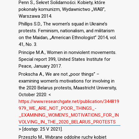
Penn S., Sekret Solidarności. Kobiety, które
pokonały komunizm, Wydawnictwo „WAB”,
Warszawa 2014.
Phillips S.D., The women’s squad in Ukraine’s
protests. Feminism, nationalism, and militarism
on the Maidan, „American Ethnologist” 2014, vol.
41, No. 3.
Principe M.A., Women in nonviolent movements.
Special report 399, United States Institute for
Peace, January 2017.
Prokscha A., We are not „poor things” –
examining women’s motivations for involving in
the 2020 Belarus protests, Maastricht University,
October 2020: <
https://www.researchgate.net/publication/344819
979_WE_ARE_NOT_POOR_THINGS_-
_EXAMINING_WOMEN'S_MOTIVATIONS_FOR_IN
VOLVING_IN_THE_2020_BELARUS_PROTESTS
> [dostęp: 25 V 2021].
Przeszło M., Wybrane oddolne ruchy kobiet