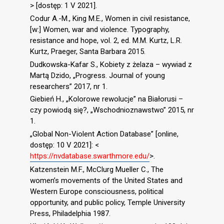
> [dostęp: 1 V 2021].
Codur A.-M., King M.E., Women in civil resistance,
[w:] Women, war and violence. Typography,
resistance and hope, vol. 2, ed. M.M. Kurtz, L.R.
Kurtz, Praeger, Santa Barbara 2015.
Dudkowska-Kafar S., Kobiety z żelaza – wywiad z
Martą Dzido, „Progress. Journal of young
researchers” 2017, nr 1.
Giebień H., „Kolorowe rewolucje” na Białorusi –
czy powiodą się?, „Wschodnioznawstwo” 2015, nr
1.
„Global Non-Violent Action Database” [online,
dostęp: 10 V 2021]: <
https://nvdatabase.swarthmore.edu/
>.
Katzenstein M.F., McClurg Mueller C., The
women’s movements of the United States and
Western Europe consciousness, political
opportunity, and public policy, Temple University
Press, Philadelphia 1987.