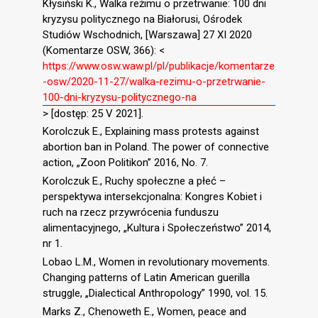
Kłysiński K., Walka reżimu o przetrwanie: 100 dni
kryzysu politycznego na Białorusi, Ośrodek
Studiów Wschodnich, [Warszawa] 27 XI 2020
(Komentarze OSW, 366): <
https://www.osw.waw.pl/pl/publikacje/komentarze
-osw/2020-11-27/walka-rezimu-o-przetrwanie-
100-dni-kryzysu-politycznego-na
> [dostęp: 25 V 2021].
Korolczuk E., Explaining mass protests against
abortion ban in Poland. The power of connective
action, „Zoon Politikon” 2016, No. 7.
Korolczuk E., Ruchy społeczne a płeć –
perspektywa intersekcjonalna: Kongres Kobiet i
ruch na rzecz przywrócenia funduszu
alimentacyjnego, „Kultura i Społeczeństwo” 2014,
nr 1.
Lobao L.M., Women in revolutionary movements.
Changing patterns of Latin American guerilla
struggle, „Dialectical Anthropology” 1990, vol. 15.
Marks Z., Chenoweth E., Women, peace and