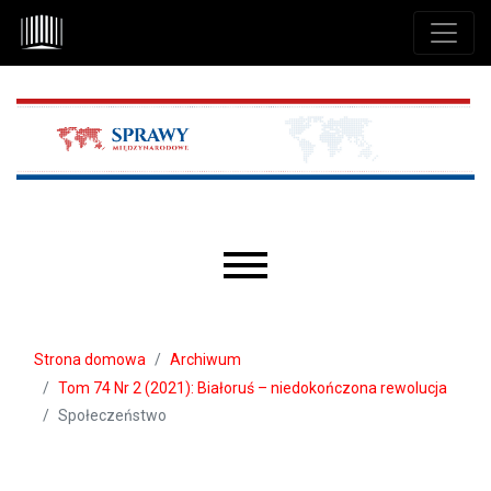
Przejdź do głównego menu
Przejdź do sekcji głównej
Przejdź do stopki
Main menu
Strona domowa
Archiwum
Tom 74 Nr 2 (2021): Białoruś – niedokończona rewolucja
Społeczeństwo