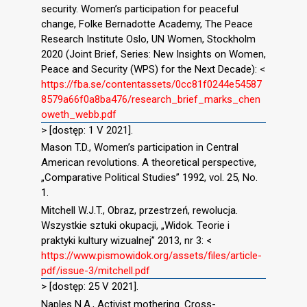
security. Women’s participation for peaceful
change, Folke Bernadotte Academy, The Peace
Research Institute Oslo, UN Women, Stockholm
2020 (Joint Brief, Series: New Insights on Women,
Peace and Security (WPS) for the Next Decade): <
https://fba.se/contentassets/0cc81f0244e54587
8579a66f0a8ba476/research_brief_marks_chen
oweth_webb.pdf
> [dostęp: 1 V 2021].
Mason T.D., Women’s participation in Central
American revolutions. A theoretical perspective,
„Comparative Political Studies” 1992, vol. 25, No.
1.
Mitchell W.J.T., Obraz, przestrzeń, rewolucja.
Wszystkie sztuki okupacji, „Widok. Teorie i
praktyki kultury wizualnej” 2013, nr 3: <
https://www.pismowidok.org/assets/files/article-
pdf/issue-3/mitchell.pdf
> [dostęp: 25 V 2021].
Naples N.A., Activist mothering. Cross-