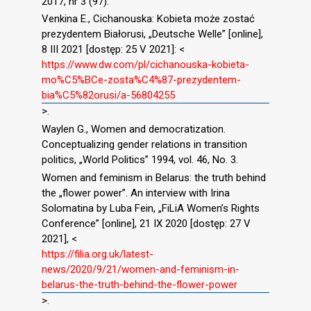
2017, nr 3 (97).
Venkina E., Cichanouska: Kobieta może zostać
prezydentem Białorusi, „Deutsche Welle” [online],
8 III 2021 [dostęp: 25 V 2021]: <
https://www.dw.com/pl/cichanouska-kobieta-
mo%C5%BCe-zosta%C4%87-prezydentem-
bia%C5%82orusi/a-56804255
>.
Waylen G., Women and democratization.
Conceptualizing gender relations in transition
politics, „World Politics” 1994, vol. 46, No. 3.
Women and feminism in Belarus: the truth behind
the „flower power”. An interview with Irina
Solomatina by Luba Fein, „FiLiA Women’s Rights
Conference” [online], 21 IX 2020 [dostęp: 27 V
2021], <
https://filia.org.uk/latest-
news/2020/9/21/women-and-feminism-in-
belarus-the-truth-behind-the-flower-power
>.