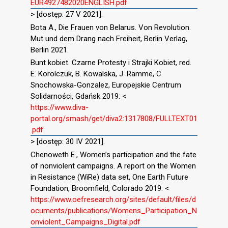
EUR4927482020ENGLISH.pdf
> [dostęp: 27 V 2021].
Bota A., Die Frauen von Belarus. Von Revolution.
Mut und dem Drang nach Freiheit, Berlin Verlag,
Berlin 2021.
Bunt kobiet. Czarne Protesty i Strajki Kobiet, red.
E. Korolczuk, B. Kowalska, J. Ramme, C.
Snochowska-Gonzalez, Europejskie Centrum
Solidarności, Gdańsk 2019: <
https://www.diva-
portal.org/smash/get/diva2:1317808/FULLTEXT01
.pdf
> [dostęp: 30 IV 2021].
Chenoweth E., Women’s participation and the fate
of nonviolent campaigns. A report on the Women
in Resistance (WiRe) data set, One Earth Future
Foundation, Broomfield, Colorado 2019: <
https://www.oefresearch.org/sites/default/files/d
ocuments/publications/Womens_Participation_N
onviolent_Campaigns_Digital.pdf