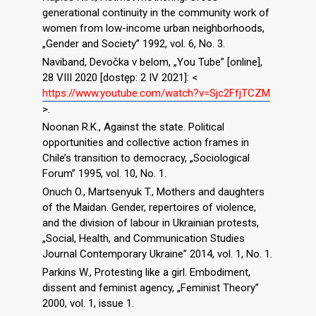
generational continuity in the community work of
women from low-income urban neighborhoods,
„Gender and Society” 1992, vol. 6, No. 3.
Naviband, Devočka v belom, „You Tube” [online],
28 VIII 2020 [dostęp: 2 IV 2021]: <
https://www.youtube.com/watch?v=Sjc2FfjTCZM
>.
Noonan R.K., Against the state. Political
opportunities and collective action frames in
Chile’s transition to democracy, „Sociological
Forum” 1995, vol. 10, No. 1.
Onuch O., Martsenyuk T., Mothers and daughters
of the Maidan. Gender, repertoires of violence,
and the division of labour in Ukrainian protests,
„Social, Health, and Communication Studies
Journal Contemporary Ukraine” 2014, vol. 1, No. 1.
Parkins W., Protesting like a girl. Embodiment,
dissent and feminist agency, „Feminist Theory”
2000, vol. 1, issue 1.