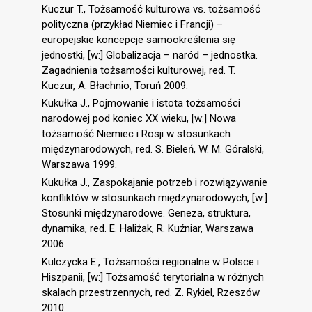
Kuczur T., Tożsamość kulturowa vs. tożsamość
polityczna (przykład Niemiec i Francji) –
europejskie koncepcje samookreślenia się
jednostki, [w:] Globalizacja – naród – jednostka.
Zagadnienia tożsamości kulturowej, red. T.
Kuczur, A. Błachnio, Toruń 2009.
Kukułka J., Pojmowanie i istota tożsamości
narodowej pod koniec XX wieku, [w:] Nowa
tożsamość Niemiec i Rosji w stosunkach
międzynarodowych, red. S. Bieleń, W. M. Góralski,
Warszawa 1999.
Kukułka J., Zaspokajanie potrzeb i rozwiązywanie
konfliktów w stosunkach międzynarodowych, [w:]
Stosunki międzynarodowe. Geneza, struktura,
dynamika, red. E. Haliżak, R. Kuźniar, Warszawa
2006.
Kulczycka E., Tożsamości regionalne w Polsce i
Hiszpanii, [w:] Tożsamość terytorialna w różnych
skalach przestrzennych, red. Z. Rykiel, Rzeszów
2010.