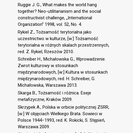
Ruggie J. G., What makes the world hang
together? Neo-utilitarianism and the social
constructivist challenge, „International
Organization” 1998, vol. 52, No. 4.
Rykiel Z., Tożsamość terytorialna jako
uczestnictwo w kulturze, [w:] Tożsamość
terytorialna w różnych skalach przestrzennych,
red. Z. Rykiel, Rzeszów 2010.
Schreiber H., Michałowska G., Wprowadzenie.
Zwrot kulturowy w stosunkach
międzynarodowych, [w:] Kultura w stosunkach
międzynarodowych, red. H. Schreiber, G.
Michałowska, Warszawa 2013.
Skarga B., Tożsamość i różnica. Eseje
metaﬁzyczne, Kraków 2009.
Skrzypek A., Polska w orbicie politycznej ZSRR,
[w:] W objęciach Wielkiego Brata. Sowieci w
Polsce 1944−1993, red. K. Rokicki, S. Stępień,
Warszawa 2009.