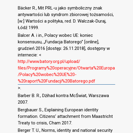
Bäcker R., Mit PRL-u jako symboliczny znak
antywartości lub syndrom zbiorowej tożsamości,
[w:] Wartości a polityka, red. D. Walczak-Duraj,
Łódź 1999.
Balcer A. i in., Polacy wobec UE: koniec
konsensusu, „Fundacja Batorego” [online],
grudzień 2016 [dostęp: 26.11.2018], dostępny w
internecie: <
http://www.batory.org.pl/upload/
ﬁles/Programy%20operacyjne/Otwarta%20Europa
/Polacy%20wobec%20UE%20-
%20raport%20Fundacji%20Batorego.pdf
>.
Barber B. R., Dżihad kontra McŚwiat, Warszawa
2007.
Bergbauer S., Explaining European identity
formation. Citizens’ attachment from Maastricht
Treaty to crisis, Cham 2017.
Berger T. U., Norms, identity and national security