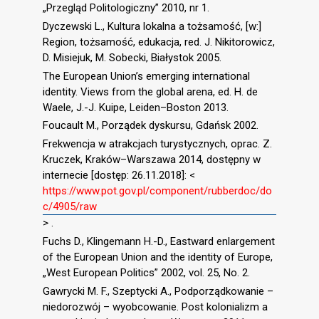
„Przegląd Politologiczny” 2010, nr 1.
Dyczewski L., Kultura lokalna a tożsamość, [w:]
Region, tożsamość, edukacja, red. J. Nikitorowicz,
D. Misiejuk, M. Sobecki, Białystok 2005.
The European Union’s emerging international
identity. Views from the global arena, ed. H. de
Waele, J.-J. Kuipe, Leiden–Boston 2013.
Foucault M., Porządek dyskursu, Gdańsk 2002.
Frekwencja w atrakcjach turystycznych, oprac. Z.
Kruczek, Kraków–Warszawa 2014, dostępny w
internecie [dostęp: 26.11.2018]: <
https://www.pot.gov.pl/component/rubberdoc/do
c/4905/raw
> .
Fuchs D., Klingemann H.-D., Eastward enlargement
of the European Union and the identity of Europe,
„West European Politics” 2002, vol. 25, No. 2.
Gawrycki M. F., Szeptycki A., Podporządkowanie –
niedorozwój – wyobcowanie. Post kolonializm a