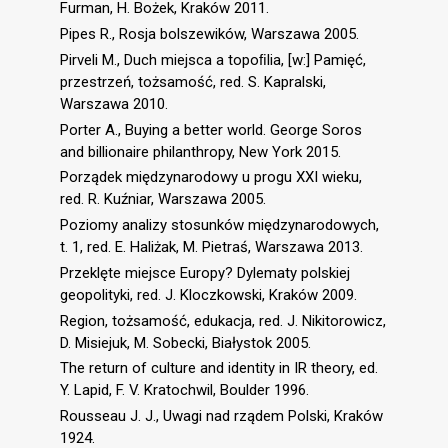
Furman, H. Bożek, Kraków 2011.
Pipes R., Rosja bolszewików, Warszawa 2005.
Pirveli M., Duch miejsca a topoﬁlia, [w:] Pamięć,
przestrzeń, tożsamość, red. S. Kapralski,
Warszawa 2010.
Porter A., Buying a better world. George Soros
and billionaire philanthropy, New York 2015.
Porządek międzynarodowy u progu XXI wieku,
red. R. Kuźniar, Warszawa 2005.
Poziomy analizy stosunków międzynarodowych,
t. 1, red. E. Haliżak, M. Pietraś, Warszawa 2013.
Przeklęte miejsce Europy? Dylematy polskiej
geopolityki, red. J. Kloczkowski, Kraków 2009.
Region, tożsamość, edukacja, red. J. Nikitorowicz,
D. Misiejuk, M. Sobecki, Białystok 2005.
The return of culture and identity in IR theory, ed.
Y. Lapid, F. V. Kratochwil, Boulder 1996.
Rousseau J. J., Uwagi nad rządem Polski, Kraków
1924.