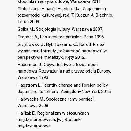
stosunki międzynarodowe, Warszawa 2011.
Globalizacja – naród – jednostka. Zagadnienia
tożsamości kulturowej, red. T. Kuczur, A. Błachnio,
Toruń 2009.
Golka M., Socjologia kultury, Warszawa 2007.
Grosser A., Les identités difficiles, Paris 1996.
Grzybowski J., Byt, Tożsamość, Naród. Próba
wyjaśnienia formuły „tożsamość narodowa” w
perspektywie metaﬁzyki, Kęty 2012.
Habermas J., Obywatelstwo a tożsamość
narodowa. Rozważania nad przyszłością Europy,
Warszawa 1993.
Hagstrom L., Identity change and foreign policy.
Japan and its ‘others’, Abingdon–New York 2015.
Halbwachs M., Społeczne ramy pamięci,
Warszawa 2008.
Haliżak E., Regionalizm w stosunkach
międzynarodowych, [w:] Stosunki
międzynarodowe.