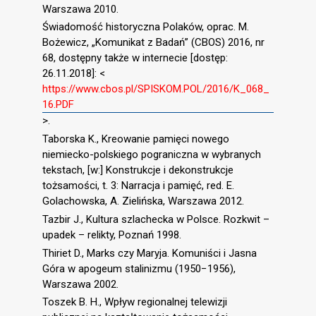
Warszawa 2010.
Świadomość historyczna Polaków, oprac. M.
Bożewicz, „Komunikat z Badań” (CBOS) 2016, nr
68, dostępny także w internecie [dostęp:
26.11.2018]: <
https://www.cbos.pl/SPISKOM.POL/2016/K_068_
16.PDF
>.
Taborska K., Kreowanie pamięci nowego
niemiecko-polskiego pograniczna w wybranych
tekstach, [w:] Konstrukcje i dekonstrukcje
tożsamości, t. 3: Narracja i pamięć, red. E.
Golachowska, A. Zielińska, Warszawa 2012.
Tazbir J., Kultura szlachecka w Polsce. Rozkwit –
upadek – relikty, Poznań 1998.
Thiriet D., Marks czy Maryja. Komuniści i Jasna
Góra w apogeum stalinizmu (1950−1956),
Warszawa 2002.
Toszek B. H., Wpływ regionalnej telewizji