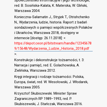
Społeczeństwo informacyjne i jego technologie,
red. B. Sosińska-Kalata, K. Materska, W. Gliński,
Warszawa 2004.
Konieczna-Sałamatin J., Stryjek T., Otrishchenko
N., Wydarzenia, ludzie, historia. Raport z badań
sondażowych o pamięci współczesnych Polaków
i Ukraińców, Warszawa 2018, dostępny w
internecie [dostęp: 26.11.2018]: <
https://depot.ceon.pl/bitstream/handle/12345678
9/15648/Wydarzenia_Ludzie_Historia_2018.pdf
>.
Konstrukcje i dekonstrukcje tożsamości, t. 3:
Narracja i pamięć, red. E. Golachowska, A.
Zielińska, Warszawa 2012.
Kręgi integracji i rodzaje tożsamości. Polska,
Europa, świat, red. W. Wesołowski, J. Włodarek,
Warszawa 2005.
Krzysztof Skubiszewski. Minister Spraw
Zagranicznych RP 1989−1993, red. P.
Skubiszewski, J. Stańczak, Warszawa 2016.