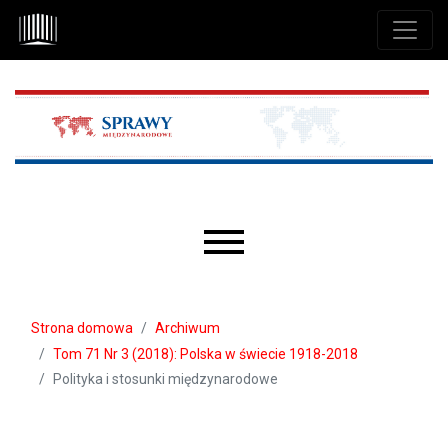
Przejdź do głównego menu
Przejdź do sekcji głównej
Przejdź do stopki
Main menu
Strona domowa
Archiwum
Tom 71 Nr 3 (2018): Polska w świecie 1918-2018
Polityka i stosunki międzynarodowe