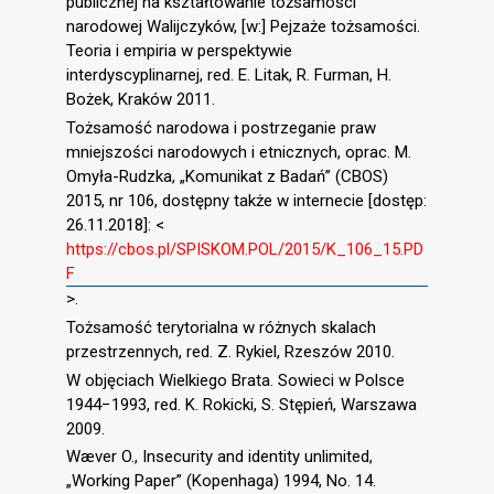
publicznej na kształtowanie tożsamości
narodowej Walijczyków, [w:] Pejzaże tożsamości.
Teoria i empiria w perspektywie
interdyscyplinarnej, red. E. Litak, R. Furman, H.
Bożek, Kraków 2011.
Tożsamość narodowa i postrzeganie praw
mniejszości narodowych i etnicznych, oprac. M.
Omyła-Rudzka, „Komunikat z Badań” (CBOS)
2015, nr 106, dostępny także w internecie [dostęp:
26.11.2018]: <
https://cbos.pl/SPISKOM.POL/2015/K_106_15.PD
F
>.
Tożsamość terytorialna w różnych skalach
przestrzennych, red. Z. Rykiel, Rzeszów 2010.
W objęciach Wielkiego Brata. Sowieci w Polsce
1944−1993, red. K. Rokicki, S. Stępień, Warszawa
2009.
Wæver O., Insecurity and identity unlimited,
„Working Paper” (Kopenhaga) 1994, No. 14.