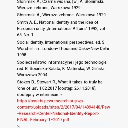
Słonimski A., Czarna wiosna, [w:] A. Słonimski,
Wiersze zebrane, Warszawa 1929.
Słonimski A., Wiersze zebrane, Warszawa 1929.
Smith A. D., National identity and the idea of
European unity, „International Affairs” 1992, vol.
68, No. 1.
Social identity. International perspectives, ed. S.
Worchel i in., London–Thousand Oaks–New Delhi
1998.
Społeczeństwo informacyjne i jego technologie,
red. B. Sosińska-Kalata, K. Materska, W. Gliński,
Warszawa 2004.
Stokes B., Stewart R., What it takes to truly be
‘one of us’, 1.02.2017 [dostęp: 26.11.2018],
dostępny w internecie: <
https://assets.pewresearch.org/wp-
content/uploads/sites/2/2017/04/14094140/Pew
-Research-Center-National-Identity-Report-
FINAL-February-1−2017.pdf
>.