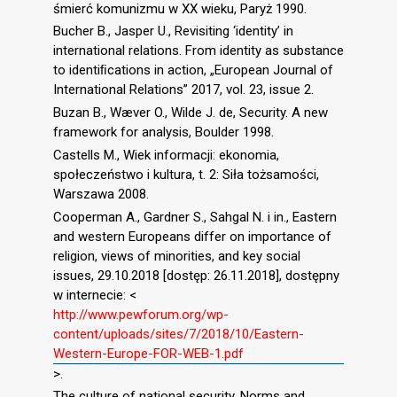
śmierć komunizmu w XX wieku, Paryż 1990.
Bucher B., Jasper U., Revisiting ‘identity’ in
international relations. From identity as substance
to identiﬁcations in action, „European Journal of
International Relations” 2017, vol. 23, issue 2.
Buzan B., Wæver O., Wilde J. de, Security. A new
framework for analysis, Boulder 1998.
Castells M., Wiek informacji: ekonomia,
społeczeństwo i kultura, t. 2: Siła tożsamości,
Warszawa 2008.
Cooperman A., Gardner S., Sahgal N. i in., Eastern
and western Europeans differ on importance of
religion, views of minorities, and key social
issues, 29.10.2018 [dostęp: 26.11.2018], dostępny
w internecie: <
http://www.pewforum.org/wp-
content/uploads/sites/7/2018/10/Eastern-
Western-Europe-FOR-WEB-1.pdf
>.
The culture of national security. Norms and