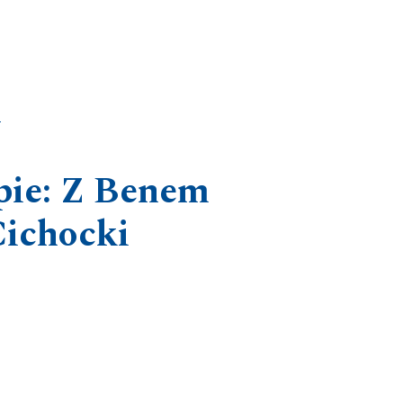
e
pie: Z Benem
Cichocki