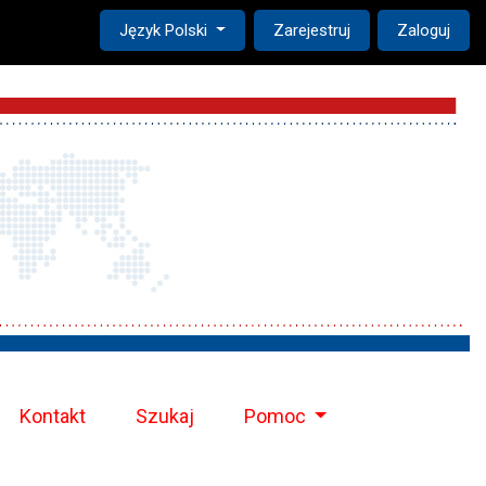
Change the language. The current language is:
Język Polski
Zarejestruj
Zaloguj
Kontakt
Szukaj
Pomoc