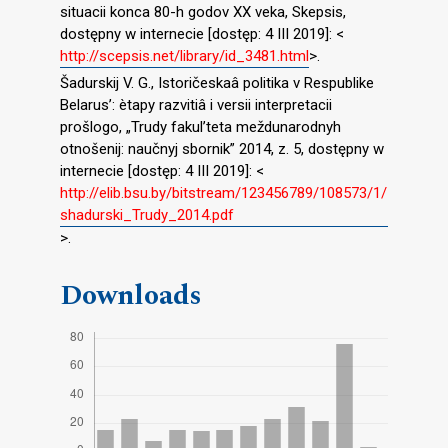
situacii konca 80-h godov XX veka, Skepsis,
dostępny w internecie [dostęp: 4 III 2019]: <
http://scepsis.net/library/id_3481.html
>.
Šadurskij V. G., Istoričeskaâ politika v Respublike
Belarus’: ètapy razvitiâ i versii interpretacii
prošlogo, „Trudy fakul’teta meždunarodnyh
otnošenij: naučnyj sbornik” 2014, z. 5, dostępny w
internecie [dostęp: 4 III 2019]: <
http://elib.bsu.by/bitstream/123456789/108573/1/
shadurski_Trudy_2014.pdf
>.
Downloads