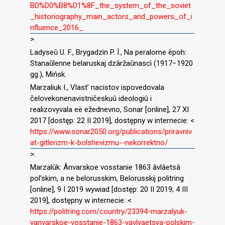
BD%D0%B8%D1%8F_the_system_of_the_soviet
_historiography_main_actors_and_powers_of_i
nfluence_2016_
>.
Ladyseǔ U. F., Brygadzìn P. Ì., Na peralome èpoh:
Stanaǔlenne belaruskaj dzâržaǔnascì (1917−1920
gg.), Mińsk.
Marzaliuk I., Vlast’ nacistov ispovedovala
čelovekonenavistničeskuû ideologiû i
realizovyvala eë ežednevno, Sonar [online], 27 XI
2017 [dostęp: 22 II 2019], dostępny w internecie: <
https://www.sonar2050.org/publications/priravniv
at-gitlerizm-k-bolshevizmu--nekorrektno/
>.
Marzalûk: Ânvarskoe vosstanie 1863 âvlâetsâ
pol’skim, a ne belorusskim, Belorusskij politring
[online], 9 I 2019 wywiad [dostęp: 20 II 2019; 4 III
2019], dostępny w internecie: <
https://politring.com/country/23394-marzalyuk-
yanvarskoe-vosstanie-1863-yavlyaetsya-polskim-