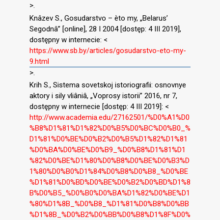
>.
Knâzev S., Gosudarstvo – èto my, „Belarus’
Segodnâ” [online], 28 I 2004 [dostęp: 4 III 2019],
dostępny w internecie: <
https://www.sb.by/articles/gosudarstvo-eto-my-
9.html
>.
Krih S., Sistema sovetskoj istoriografii: osnovnye
aktory i sily vliâniâ, „Voprosy istorii” 2016, nr 7,
dostępny w internecie [dostęp: 4 III 2019]: <
http://www.academia.edu/27162501/%D0%A1%D0
%B8%D1%81%D1%82%D0%B5%D0%BC%D0%B0_%
D1%81%D0%BE%D0%B2%D0%B5%D1%82%D1%81
%D0%BA%D0%BE%D0%B9_%D0%B8%D1%81%D1
%82%D0%BE%D1%80%D0%B8%D0%BE%D0%B3%D
1%80%D0%B0%D1%84%D0%B8%D0%B8_%D0%BE
%D1%81%D0%BD%D0%BE%D0%B2%D0%BD%D1%8
B%D0%B5_%D0%B0%D0%BA%D1%82%D0%BE%D1
%80%D1%8B_%D0%B8_%D1%81%D0%B8%D0%BB
%D1%8B_%D0%B2%D0%BB%D0%B8%D1%8F%D0%