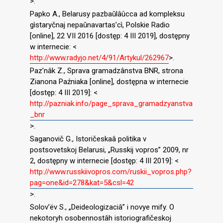
>.
Papko A., Belarusy pazbaǔlâûcca ad kompleksu
gìstaryčnaj nepaǔnavartas’cì, Polskie Radio
[online], 22 VII 2016 [dostęp: 4 III 2019], dostępny
w internecie: <
http://www.radyjo.net/4/91/Artykul/262967
>.
Paz’nâk Z., Sprava gramadzânstva BNR, strona
Zianona Paźniaka [online], dostępna w internecie
[dostęp: 4 III 2019]: <
http://pazniak.info/page_sprava_gramadzyanstva
_bnr
>.
Saganovič G., Istoričeskaâ politika v
postsovetskoj Belarusi, „Russkij vopros” 2009, nr
2, dostępny w internecie [dostęp: 4 III 2019]: <
http://www.russkiivopros.com/ruskii_vopros.php?
pag=one&id=278&kat=5&csl=42
>.
Solov’ëv S., „Deideologizaciâ” i novye mify. O
nekotoryh osobennostâh istoriografičeskoj