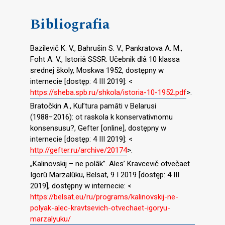
Bibliografia
Bazilevič K. V., Bahrušin S. V., Pankratova A. M.,
Foht A. V., Istoriâ SSSR. Učebnik dlâ 10 klassa
srednej školy, Moskwa 1952, dostępny w
internecie [dostęp: 4 III 2019]: <
https://sheba.spb.ru/shkola/istoria-10-1952.pdf
>.
Bratočkin A., Kul’tura pamâti v Belarusi
(1988−2016): ot raskola k konservativnomu
konsensusu?, Gefter [online], dostępny w
internecie [dostęp: 4 III 2019]: <
http://gefter.ru/archive/20174
>.
„Kalinovskij – ne polâk”. Ales’ Kravcevič otvečaet
Igorû Marzalûku, Belsat, 9 I 2019 [dostęp: 4 III
2019], dostępny w internecie: <
https://belsat.eu/ru/programs/kalinovskij-ne-
polyak-alec-kravtsevich-otvechaet-igoryu-
marzalyuku/