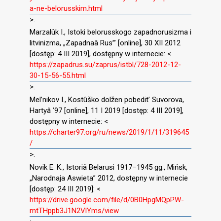
a-ne-belorusskim.html
>.
Marzalûk I., Istoki belorusskogo zapadnorusizma i
litvinizma, „Zapadnaâ Rus’” [online], 30 XII 2012
[dostęp: 4 III 2019], dostępny w internecie: <
https://zapadrus.su/zaprus/istbl/728-2012-12-
30-15-56-55.html
>.
Mel’nikov I., Kostûško dolžen pobedit’ Suvorova,
Hartyâ ’97 [online], 11 I 2019 [dostęp: 4 III 2019],
dostępny w internecie: <
https://charter97.org/ru/news/2019/1/11/319645
/
>.
Novik E. K., Istoriâ Belarusi 1917−1945 gg., Mińsk,
„Narodnaja Aswieta” 2012, dostępny w internecie
[dostęp: 24 III 2019]: <
https://drive.google.com/file/d/0B0HpgMQpPW-
mtTHppb3J1N2VlYms/view