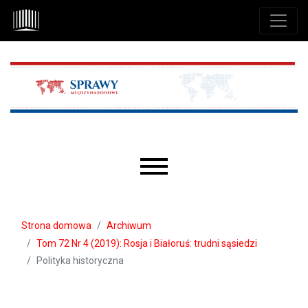
Przejdź do głównego menu
Przejdź do sekcji głównej
Przejdź do stopki
Main menu
Strona domowa
Archiwum
Tom 72 Nr 4 (2019): Rosja i Białoruś: trudni sąsiedzi
Polityka historyczna