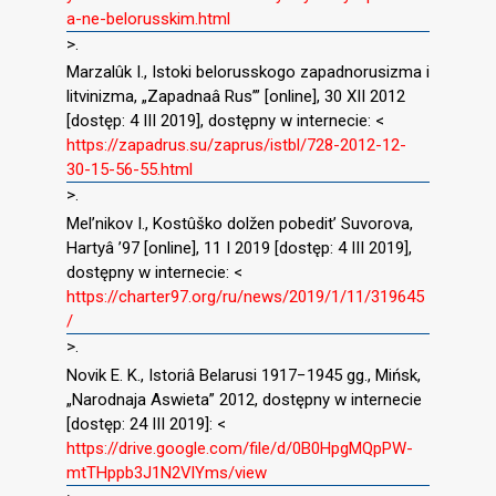
a-ne-belorusskim.html
>.
Marzalûk I., Istoki belorusskogo zapadnorusizma i
litvinizma, „Zapadnaâ Rus’” [online], 30 XII 2012
[dostęp: 4 III 2019], dostępny w internecie: <
https://zapadrus.su/zaprus/istbl/728-2012-12-
30-15-56-55.html
>.
Mel’nikov I., Kostûško dolžen pobedit’ Suvorova,
Hartyâ ’97 [online], 11 I 2019 [dostęp: 4 III 2019],
dostępny w internecie: <
https://charter97.org/ru/news/2019/1/11/319645
/
>.
Novik E. K., Istoriâ Belarusi 1917−1945 gg., Mińsk,
„Narodnaja Aswieta” 2012, dostępny w internecie
[dostęp: 24 III 2019]: <
https://drive.google.com/file/d/0B0HpgMQpPW-
mtTHppb3J1N2VlYms/view