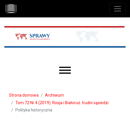
Przejdź do głównego menu
Przejdź do sekcji głównej
Przejdź do stopki
Main menu
Strona domowa
Archiwum
Tom 72 Nr 4 (2019): Rosja i Białoruś: trudni sąsiedzi
Polityka historyczna