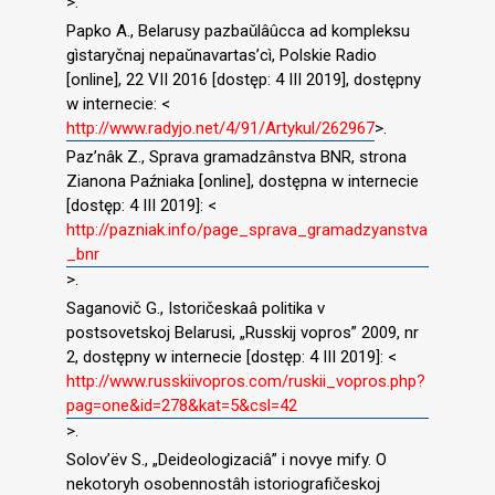
>.
Papko A., Belarusy pazbaǔlâûcca ad kompleksu
gìstaryčnaj nepaǔnavartas’cì, Polskie Radio
[online], 22 VII 2016 [dostęp: 4 III 2019], dostępny
w internecie: <
http://www.radyjo.net/4/91/Artykul/262967
>.
Paz’nâk Z., Sprava gramadzânstva BNR, strona
Zianona Paźniaka [online], dostępna w internecie
[dostęp: 4 III 2019]: <
http://pazniak.info/page_sprava_gramadzyanstva
_bnr
>.
Saganovič G., Istoričeskaâ politika v
postsovetskoj Belarusi, „Russkij vopros” 2009, nr
2, dostępny w internecie [dostęp: 4 III 2019]: <
http://www.russkiivopros.com/ruskii_vopros.php?
pag=one&id=278&kat=5&csl=42
>.
Solov’ëv S., „Deideologizaciâ” i novye mify. O
nekotoryh osobennostâh istoriografičeskoj