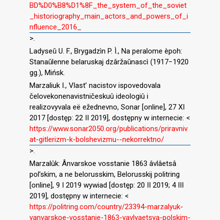
BD%D0%B8%D1%8F_the_system_of_the_soviet
_historiography_main_actors_and_powers_of_i
nfluence_2016_
>.
Ladyseǔ U. F., Brygadzìn P. Ì., Na peralome èpoh:
Stanaǔlenne belaruskaj dzâržaǔnascì (1917−1920
gg.), Mińsk.
Marzaliuk I., Vlast’ nacistov ispovedovala
čelovekonenavistničeskuû ideologiû i
realizovyvala eë ežednevno, Sonar [online], 27 XI
2017 [dostęp: 22 II 2019], dostępny w internecie: <
https://www.sonar2050.org/publications/priravniv
at-gitlerizm-k-bolshevizmu--nekorrektno/
>.
Marzalûk: Ânvarskoe vosstanie 1863 âvlâetsâ
pol’skim, a ne belorusskim, Belorusskij politring
[online], 9 I 2019 wywiad [dostęp: 20 II 2019; 4 III
2019], dostępny w internecie: <
https://politring.com/country/23394-marzalyuk-
yanvarskoe-vosstanie-1863-yavlyaetsya-polskim-