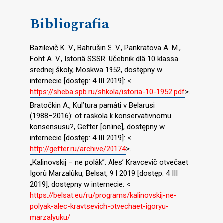
Bibliografia
Bazilevič K. V., Bahrušin S. V., Pankratova A. M.,
Foht A. V., Istoriâ SSSR. Učebnik dlâ 10 klassa
srednej školy, Moskwa 1952, dostępny w
internecie [dostęp: 4 III 2019]: <
https://sheba.spb.ru/shkola/istoria-10-1952.pdf
>.
Bratočkin A., Kul’tura pamâti v Belarusi
(1988−2016): ot raskola k konservativnomu
konsensusu?, Gefter [online], dostępny w
internecie [dostęp: 4 III 2019]: <
http://gefter.ru/archive/20174
>.
„Kalinovskij – ne polâk”. Ales’ Kravcevič otvečaet
Igorû Marzalûku, Belsat, 9 I 2019 [dostęp: 4 III
2019], dostępny w internecie: <
https://belsat.eu/ru/programs/kalinovskij-ne-
polyak-alec-kravtsevich-otvechaet-igoryu-
marzalyuku/