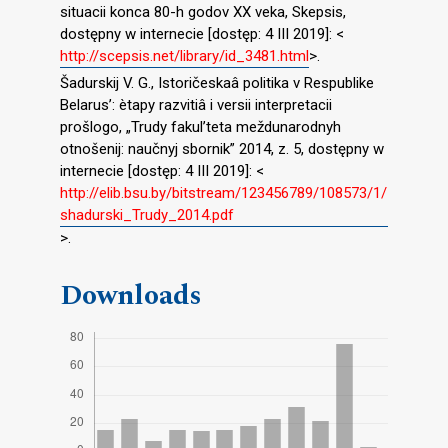
situacii konca 80-h godov XX veka, Skepsis,
dostępny w internecie [dostęp: 4 III 2019]: <
http://scepsis.net/library/id_3481.html
>.
Šadurskij V. G., Istoričeskaâ politika v Respublike
Belarus’: ètapy razvitiâ i versii interpretacii
prošlogo, „Trudy fakul’teta meždunarodnyh
otnošenij: naučnyj sbornik” 2014, z. 5, dostępny w
internecie [dostęp: 4 III 2019]: <
http://elib.bsu.by/bitstream/123456789/108573/1/
shadurski_Trudy_2014.pdf
>.
Downloads