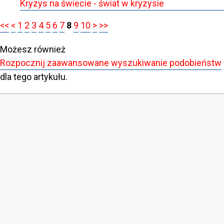
Kryzys na świecie - świat w kryzysie
<<
<
1
2
3
4
5
6
7
8
9
10
>
>>
Możesz również
Rozpocznij zaawansowane wyszukiwanie podobieństw
dla tego artykułu.