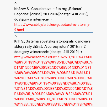
>.
Knâzev S., Gosudarstvo – èto my, „Belarus’
Segodnâ” [online], 28 I 2004 [dostęp: 4 III 2019],
dostępny w internecie: <
https://www.sb.by/articles/gosudarstvo-eto-my-
9.html
>.
Krih S., Sistema sovetskoj istoriografii: osnovnye
aktory i sily vliâniâ, „Voprosy istorii” 2016, nr 7,
dostępny w internecie [dostęp: 4 III 2019]: <
http://www.academia.edu/27162501/%D0%A1%D0
%B8%D1%81%D1%82%D0%B5%D0%BC%D0%B0_%
D1%81%D0%BE%D0%B2%D0%B5%D1%82%D1%81
%D0%BA%D0%BE%D0%B9_%D0%B8%D1%81%D1
%82%D0%BE%D1%80%D0%B8%D0%BE%D0%B3%D
1%80%D0%B0%D1%84%D0%B8%D0%B8_%D0%BE
%D1%81%D0%BD%D0%BE%D0%B2%D0%BD%D1%8
B%D0%B5_%D0%B0%D0%BA%D1%82%D0%BE%D1
%80%D1%8B_%D0%B8_%D1%81%D0%B8%D0%BB
%D1%8B_%D0%B2%D0%BB%D0%B8%D1%8F%D0%