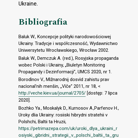
Ukraine.
Bibliografia
Baluk W., Koncepcje polityki narodowościowej
Ukrainy. Tradycje i współczesność, Wydawnictwo
Uniwersytetu Wrocławskiego, Wrocław 2002.
Baluk W., Demczuk A. (red.), Rosyjska propaganda
wobec Polski i Ukrainy, „Biuletyn Monitoring
Propagandy i Dezinformacji”, UMCS 2020, nr 1.
Borodìnov V., Mìžnarodnij dosvìd zahistu prav
nacìonal′nih menšin, „Vìče” 2011, nr 18, <
http://veche.kiev.ua/journal/2705/
[dostęp: 7 lipca
2020].
Bozhko Ya., Moskalyk D., Kurnosov A.,Parfenov H.,
Uroky dlia Ukrainy: rosiiski hibrydni stratehii v
Polshchi, Baltii ta Hruzii,
https://petrimazepa.com/uk/uroki_dlya_ukraini_r
osiyski_gibridni_strategii_v_polschi_baltii_ta_gru