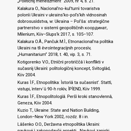
„Polìtičnij menedžment” 2009, nr 4, s. 21.
Kalakura O., Nacìonal′no-kul′turnì tovaristva
polonìï Ukraïni v ukraïns′ko-pol′s′kih vìdnosinah
dobrosusìdstva, w: Ukraïna – Pol′ŝa: strategìčne
partnerstvo v sistemì geopolìtičnih координат,
Mìlenìum, Kiïv–Slups′k 2017, s. 105–107.
Kalakura O.Â., Pančuk M.Ì., Etnonacìonal′na polìtika
Ukraïni na tlì êvroìntegracìjnih procesìv,
„Humanitarium” 2018, t. 40, vip. 3, s. 71.
Kotigorenko V.O., Etnìčnì protirìččâ ì konflìkti v
sučasnìj Ukraïnì: polìtologìčnij koncept, Svìtoglâd,
Kiïv 2004.
Kuras Ì.F., Etnopolìtika: Ìstorìâ ta sučasnìst′. Stattì,
vistupi, ìnterv`û 90-h rokìv, ÌPÌEND, Kiïv 1999.
Kuras Ì.F., Etnopolìtologìâ. Peršì kroki stanovlennâ,
Geneza, Kiïv 2004.
Kuzio T., Ukraine: State and Nation Building,
London–New York 2002, rozdz. 8 i in.
Lâšenko O.O., Deržavna etnopolìtika Ukraïni:
naukovij ì zakonodavčij aspekti, „Naukovì zapiski