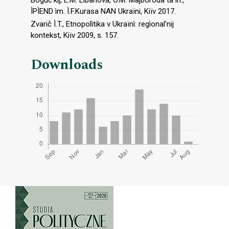
ÌPÌEND ìm. Ì.F.Kurasa NAN Ukraïni, Kiïv 2017.
Zvarič Ì.T., Etnopolìtika v Ukraïnì: regìonal′nij
kontekst, Kiïv 2009, s. 157.
Downloads
Cover image