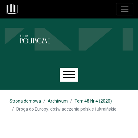
Przejdź do głównego menu
Przejdź do sekcji głównej
Przejdź do stopki
Main menu
Strona domowa
Archiwum
Tom 48 Nr 4 (2020)
Droga do Europy: doświadczenia polskie i ukraińskie