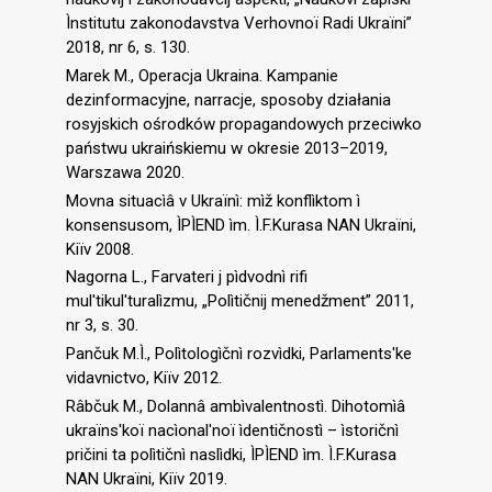
Ìnstitutu zakonodavstva Verhovnoï Radi Ukraïni”
2018, nr 6, s. 130.
Marek M., Operacja Ukraina. Kampanie
dezinformacyjne, narracje, sposoby działania
rosyjskich ośrodków propagandowych przeciwko
państwu ukraińskiemu w okresie 2013–2019,
Warszawa 2020.
Movna situacìâ v Ukraïnì: mìž konflìktom ì
konsensusom, ÌPÌEND ìm. Ì.F.Kurasa NAN Ukraïni,
Kiïv 2008.
Nagorna L., Farvateri j pìdvodnì rifi
mul′tikul′turalìzmu, „Polìtičnij menedžment” 2011,
nr 3, s. 30.
Pančuk M.Ì., Polìtologìčnì rozvìdki, Parlaments′ke
vidavnictvo, Kiïv 2012.
Râbčuk M., Dolannâ ambìvalentnostì. Dihotomìâ
ukraïns′koï nacìonal′noï ìdentičnostì – ìstoričnì
pričini ta polìtičnì naslìdki, ÌPÌEND ìm. Ì.F.Kurasa
NAN Ukraïni, Kiïv 2019.