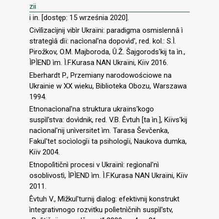
zii
i in. [dostęp: 15 września 2020].
Civìlìzacìjnij vibìr Ukraïni: paradigma osmislennâ ì
strategìâ dìï: nacìonal′na dopovìd′, red. kol.: S.Ì.
Pirožkov, O.M. Majboroda, Û.Ž. Šajgorods′kij ta ìn.,
ÌPÌEND ìm. Ì.F.Kurasa NAN Ukraïni, Kiïv 2016.
Eberhardt P., Przemiany narodowościowe na
Ukrainie w XX wieku, Biblioteka Obozu, Warszawa
1994.
Etnonacìonal′na struktura ukraïns′kogo
suspìl′stva: dovìdnik, red. V.B. Êvtuh [ta ìn.], Kiïvs′kij
nacìonal′nij unìversitet ìm. Tarasa Ševčenka,
Fakul′tet socìologìï ta psihologìï, Naukova dumka,
Kiïv 2004.
Etnopolìtičnì procesi v Ukraïnì: regìonal′nì
osoblivostì, ÌPÌEND ìm. Ì.F.Kurasa NAN Ukraïni, Kiïv
2011.
Êvtuh V., Mìžkul′turnij dìalog: efektivnij konstrukt
ìntegrativnogo rozvitku polìetnìčnih suspìl′stv,