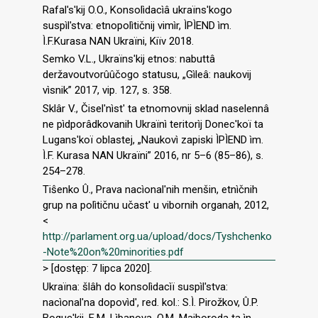
Rafal′s′kij O.O., Konsolìdacìâ ukraïns′kogo
suspìl′stva: etnopolìtičnij vimìr, ÌPÌEND ìm.
Ì.F.Kurasa NAN Ukraïni, Kiïv 2018.
Semko V.L., Ukraïns′kij etnos: nabuttâ
deržavoutvorûûčogo statusu, „Gìleâ: naukovij
vìsnik” 2017, vip. 127, s. 358.
Sklâr V., Čisel′nìst′ ta etnomovnij sklad naselennâ
ne pìdporâdkovanih Ukraïnì teritorìj Donec′koï ta
Lugans′koï oblastej, „Naukovì zapiski ÌPÌEND ìm.
Ì.F. Kurasa NAN Ukraïni” 2016, nr 5–6 (85–86), s.
254–278.
Tiŝenko Û., Prava nacìonal′nih menšin, etnìčnih
grup na polìtičnu učast′ u vibornih organah, 2012,
<
http://parlament.org.ua/upload/docs/Tyshchenko
-Note%20on%20minorities.pdf
> [dostęp: 7 lipca 2020].
Ukraïna: šlâh do konsolìdacìï suspìl′stva:
nacìonal′na dopovìd′, red. kol.: S.Ì. Pirožkov, Û.P.
Boguc′kij, E.M. Lìbanova, O.M. Majboroda ta ìn.,