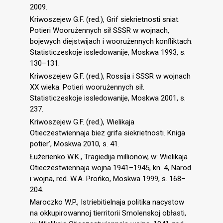
2009.
Kriwoszejew G.F. (red.), Grif siekrietnosti sniat.
Potieri Woorużennych sił SSSR w wojnach,
bojewych diejstwijach i woorużennych konﬂiktach.
Statisticzeskoje issledowanije, Moskwa 1993, s.
130–131.
Kriwoszejew G.F. (red.), Rossija i SSSR w wojnach
XX wieka. Potieri woorużennych sił.
Statisticzeskoje issledowanije, Moskwa 2001, s.
237.
Kriwoszejew G.F. (red.), Wielikaja
Otieczestwiennaja biez grifa siekrietnosti. Kniga
potier’, Moskwa 2010, s. 41.
Łużerienko W.K., Tragiedija millionow, w: Wielikaja
Otieczestwiennaja wojna 1941–1945, kn. 4, Narod
i wojna, red. W.A. Prońko, Moskwa 1999, s. 168–
204.
Maroczko W.P., Istriebitielnaja politika nacystow
na okkupirowannoj tierritorii Smolenskoj obłasti,