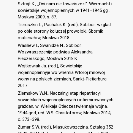
Sztrajt K., „Oni nam nie towariszczi”. Wiermacht i
sowietskije wojennoplennych w 1941–1945 gg.,
Moskwa 2009, s. 87.
Tieruszkin L., Pachaluk K. (red.), Sobibor: wzglad
po obie storony koluczej prowołoki. Sbornik
matieriałow, Moskwa 2018.
Wasiliew I., Swanidze N., Sobibor.
Wozwraszczenije podwiga Aleksandra
Pieczerskogo, Moskwa 2018.K
Wojtkowiak Ja. (red.), Sowietskije
wojennoplennyje wo wriemia Wtoroj mirowoj
wojny na polskich ziemlach, Sankt-Pietierburg
2017.
Ziemskow W.N., Naczalnyj etap riepatriacyi
sowietskich wojennoplennych i intiernirowannych
grażdan, w: Wielikaja Otieczestwiennaja wojna.
1944 god, red. W.S. Christoforow, Moskwa 2014,
с. 373–398.
Żumar S.W. (red.), Miasukowszczina. Ształag 352