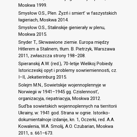
Moskwa 1999.
Smysłow O.S., Plen. Żyzń i smiert’ w faszystskich
łagieriach, Moskwa 2014.
Smysłow O.S., Stalinskije gienierały w plenu,
Moskwa 2015.
Snyder T., Skrwawione ziemie. Europa między
Hitlerem a Stalinem, tłum. B. Pietrzyk, Warszawa
2011, zwłaszcza strony 198–208.
Spieranskij A.W. (red.), 70-letije Wielikoj Pobiedy.
Istoriczeskij opyt i problemy sowriemiennosti, cz.
I–II, Jekatierinburg 2015.
Solejm M.N., Sowietskije wojennoplennyje w
Norwiegii w 1941–1945 gg. Czislennost’,
organizacyja, riepatriacyja, Moskwa 2012.
Sud'ba sowietskich wojennoplennych na tierritorii
Ukrainy, w: 1941 god. Strana w ognie. Istoriko-
dokumientalnoje izdanije, kn. 1, Oczerki, red. A.A.
Kowalenia, W.A. Smolij, A.O. Czubarian, Moskwa
2011, s. 661–673.