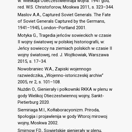
w: Wielikaja Otieczestwiennaja wojna. 1941 god,
red. W.S. Christoforow, Moskwa 2011, s. 323–344.
Maslov A.A., Captured Soviet Generals. The Fate
of Soviet Generals Captured by the Germans,
1941–1945, London–Portland 2001.
Motyka G., Tragedia jeńców sowieckich w czasie
II wojny światowej w polskiej historiograﬁi, w:
Jeńcy sowieccy na ziemiach polskich w czasie II
wojny światowej, red. J. Wojtkowiak, Warszawa
2015, s. 17–34.
Nowobraniec W.A., Zapiski wojennogo
razwiedczika, „Wojenno-istoriczeskij archiw”
2005, nr 2, s. 101–108.
Nużdin O., Gienierały i połkowniki RKKA w plenu w
gody Wielikoj Otieczestwiennoj wojny, Sankt-
Pietierburg 2020.
Siemiriaga M.I., Kołłaboracyonizm. Priroda,
tipołogija i projawlenija w gody Wtoroj mirowoj
wojny, Moskwa 2002.
Smirnow F.D., Sowietskije gienierały w plenu,