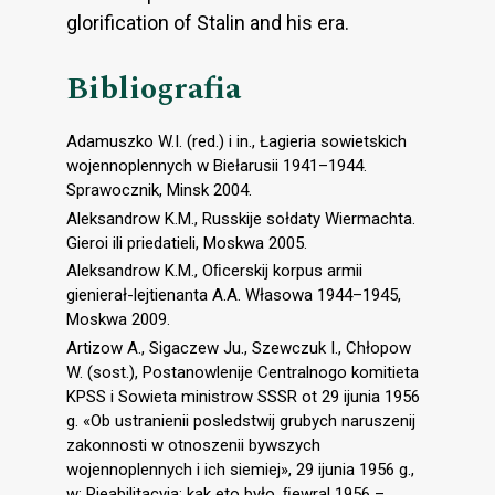
glorification of Stalin and his era.
Bibliografia
Adamuszko W.I. (red.) i in., Łagieria sowietskich
wojennoplennych w Biełarusii 1941–1944.
Sprawocznik, Minsk 2004.
Aleksandrow K.M., Russkije sołdaty Wiermachta.
Gieroi ili priedatieli, Moskwa 2005.
Aleksandrow K.M., Oﬁcerskij korpus armii
gienierał-lejtienanta A.A. Własowa 1944–1945,
Moskwa 2009.
Artizow A., Sigaczew Ju., Szewczuk I., Chłopow
W. (sost.), Postanowlenije Centralnogo komitieta
KPSS i Sowieta ministrow SSSR ot 29 ijunia 1956
g. «Ob ustranienii posledstwij grubych naruszenij
zakonnosti w otnoszenii bywszych
wojennoplennych i ich siemiej», 29 ijunia 1956 g.,
w: Rieabilitacyja: kak eto było, ﬁewral 1956 –