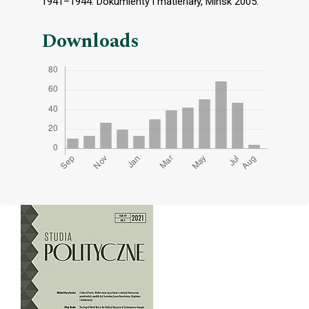
1941–1944. Dokumienty i matieriały, Minsk 2005.
Downloads
Cover image