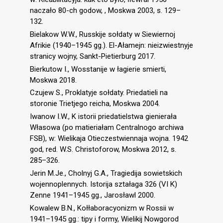
naczało 80-ch godow, , Moskwa 2003, s. 129–
132.
Bielakow W.W., Russkije sołdaty w Siewiernoj
Afrikie (1940–1945 gg.). El-Ałamejn: nieizwiestnyje
stranicy wojny, Sankt-Pietierburg 2017.
Bierkutow I., Wosstanije w łagierie smierti,
Moskwa 2018.
Czujew S., Proklatyje sołdaty. Priedatieli na
storonie Trietjego reicha, Moskwa 2004.
Iwanow I.W., K istorii priedatielstwa gienierała
Własowa (po matieriałam Centralnogo archiwa
FSB), w: Wielikaja Otieczestwiennaja wojna. 1942
god, red. W.S. Christoforow, Moskwa 2012, s.
285–326.
Jerin M.Je., Cholnyj G.A., Tragiedija sowietskich
wojennoplennych. Istorija ształaga 326 (VI K)
Zenne 1941–1945 gg., Jarosławl 2000.
Kowalew B.N., Kołłaboracyonizm w Rossii w
1941–1945 gg.: tipy i formy, Wielikij Nowgorod