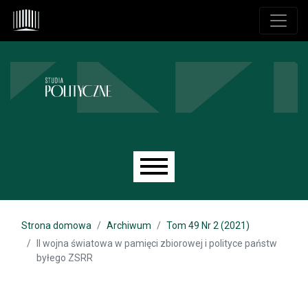
Przejdź do głównego menu
Przejdź do sekcji głównej
Przejdź do stopki
Main menu
Strona domowa
Archiwum
Tom 49 Nr 2 (2021)
II wojna światowa w pamięci zbiorowej i polityce państw
byłego ZSRR