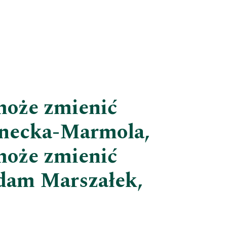
może zmienić
zanecka-Marmola,
może zmienić
dam Marszałek,