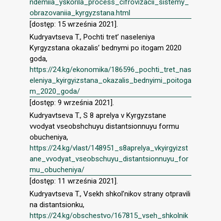
ndemiia_yskorila_process_cifrovizacii_sistemy_
obrazovaniia_kyrgyzstana.html
[dostęp: 15 września 2021].
Kudryavtseva T., Pochti tret’ naseleniya
Kyrgyzstana okazalis’ bednymi po itogam 2020
goda,
https://24.kg/ekonomika/186596_pochti_tret_nas
eleniya_kyirgyizstana_okazalis_bednyimi_poitoga
m_2020_goda/
[dostęp: 9 września 2021].
Kudryavtseva T., S 8 aprelya v Kyrgyzstane
vvodyat vseobshchuyu distantsionnuyu formu
obucheniya,
https://24.kg/vlast/148951_s8aprelya_vkyirgyizst
ane_vvodyat_vseobschuyu_distantsionnuyu_for
mu_obucheniya/
[dostęp: 11 września 2021].
Kudryavtseva T., Vsekh shkol’nikov strany otpravili
na distantsionku,
https://24.kg/obschestvo/167815_vseh_shkolnik