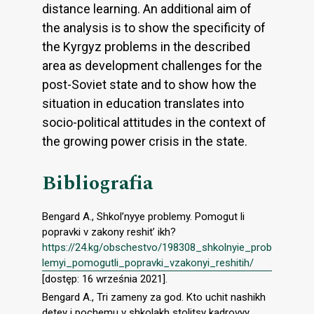
distance learning. An additional aim of
the analysis is to show the specificity of
the Kyrgyz problems in the described
area as development challenges for the
post-Soviet state and to show how the
situation in education translates into
socio-political attitudes in the context of
the growing power crisis in the state.
Bibliografia
Bengard A., Shkol’nyye problemy. Pomogut li
popravki v zakony reshit’ ikh?
https://24.kg/obschestvo/198308_shkolnyie_prob
lemyi_pomogutli_popravki_vzakonyi_reshitih/
[dostęp: 16 września 2021].
Bengard A., Tri zameny za god. Kto uchit nashikh
detey i pochemu v shkolakh stolitsy kadrovyy