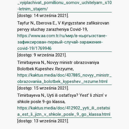
_vyiplachivat_pomillionu_somov_uchitelyam_s10
-letnim_stajem/
[dostęp: 14 września 2021].
Tayfur N., Eberova E., V Kyrgyzstane zaﬁksirovan
pervyy sluchay zarazheniya Covid-19,
https://www.aa.com.tr/ru/мир/в-кыргызстане-
зафиксирован-первый-случай-заражения-
covid-19/1769946
[dostęp: 9 września 2021].
Timirbayeva N., Novyy ministr obrazovaniya
Bolotbek Kupeshev. Rezyume,
https://kaktus.media/doc/437885_novyy_ministr_
obrazovaniia_bolotbek_kypeshev._rezume.html
[dostęp: 15 września 2021].
Timirbayeva N., Uyti ili ostat’sya? Yest’ li zhizn’ v
shkole posle 9-go klassa,
https://kaktus.media/doc/412902_yyti_ili_ostatsi
a_est_li_jizn_v_shkole_posle_9_go_klassa.html
[dostęp: 13 września 2021].