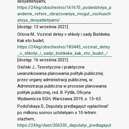
desyatiletiyami,
https://24.kg/obschestvo/161670_posledstviya_p
andemii_vsfere_obrazovaniya_mogut_oschusch
atsya_desyatiletiyami/
[dostęp: 13 września 2021].
Orlova M., Vozvrat detey v shkoly i sady Bishkeka.
Kak eto budet,
https://24.kg/obschestvo/185445_vozvrat_detey
_v_shkolyi_i_sadyi_bishkeka_kak_eto_budet_/
[dostęp: 16 września 2021].
Osiński J., Teoretyczne i praktyczne
uwarunkowania planowania polityki publicznej
przez organy administracji publicznej, w:
Administracja publiczna w procesie planowania
polityki publicznej, red. B. Pytlik, Oficyna
Wydawnicza SGH, Warszawa 2019, s. 15–63.
Podol’skaya D., Deputaty predlagayut vyplachivat’
po millionu somov uchitelyam s 10-letnim
stazhem,
https://24.kg/vlast/206330_deputatyi_predlagayut