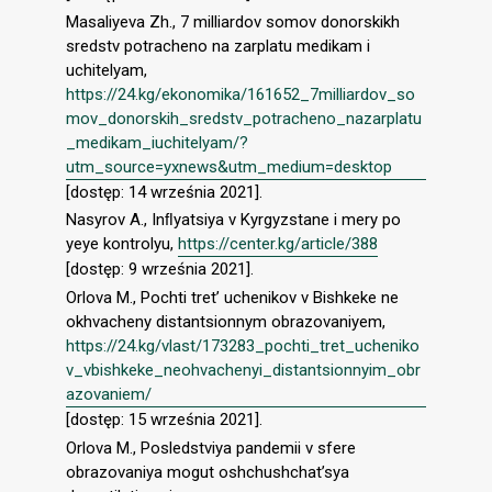
Masaliyeva Zh., 7 milliardov somov donorskikh
sredstv potracheno na zarplatu medikam i
uchitelyam,
https://24.kg/ekonomika/161652_7milliardov_so
mov_donorskih_sredstv_potracheno_nazarplatu
_medikam_iuchitelyam/?
utm_source=yxnews&utm_medium=desktop
[dostęp: 14 września 2021].
Nasyrov A., Inﬂyatsiya v Kyrgyzstane i mery po
yeye kontrolyu,
https://center.kg/article/388
[dostęp: 9 września 2021].
Orlova M., Pochti tret’ uchenikov v Bishkeke ne
okhvacheny distantsionnym obrazovaniyem,
https://24.kg/vlast/173283_pochti_tret_ucheniko
v_vbishkeke_neohvachenyi_distantsionnyim_obr
azovaniem/
[dostęp: 15 września 2021].
Orlova M., Posledstviya pandemii v sfere
obrazovaniya mogut oshchushchat’sya