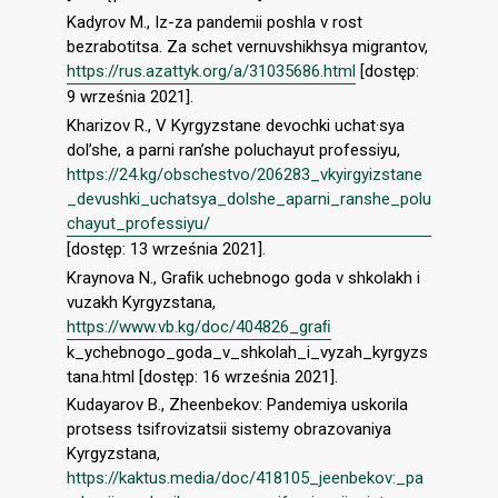
Kadyrov M., Iz-za pandemii poshla v rost
bezrabotitsa. Za schet vernuvshikhsya migrantov,
https://rus.azattyk.org/a/31035686.html
[dostęp:
9 września 2021].
Kharizov R., V Kyrgyzstane devochki uchat·sya
dol’she, a parni ran’she poluchayut professiyu,
https://24.kg/obschestvo/206283_vkyirgyizstane
_devushki_uchatsya_dolshe_aparni_ranshe_polu
chayut_professiyu/
[dostęp: 13 września 2021].
Kraynova N., Graﬁk uchebnogo goda v shkolakh i
vuzakh Kyrgyzstana,
https://www.vb.kg/doc/404826_graﬁ
k_ychebnogo_goda_v_shkolah_i_vyzah_kyrgyzs
tana.html [dostęp: 16 września 2021].
Kudayarov B., Zheenbekov: Pandemiya uskorila
protsess tsifrovizatsii sistemy obrazovaniya
Kyrgyzstana,
https://kaktus.media/doc/418105_jeenbekov:_pa