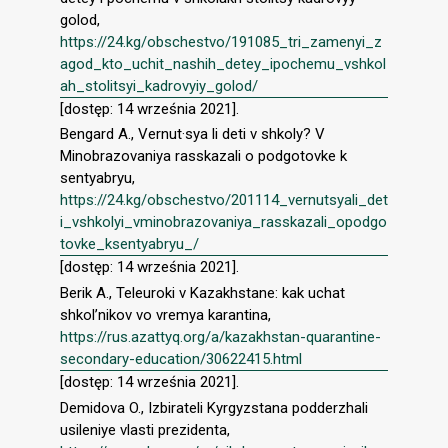
golod,
https://24.kg/obschestvo/191085_tri_zamenyi_z
agod_kto_uchit_nashih_detey_ipochemu_vshkol
ah_stolitsyi_kadrovyiy_golod/
[dostęp: 14 września 2021].
Bengard A., Vernut·sya li deti v shkoly? V
Minobrazovaniya rasskazali o podgotovke k
sentyabryu,
https://24.kg/obschestvo/201114_vernutsyali_det
i_vshkolyi_vminobrazovaniya_rasskazali_opodgo
tovke_ksentyabryu_/
[dostęp: 14 września 2021].
Berik A., Teleuroki v Kazakhstane: kak uchat
shkol’nikov vo vremya karantina,
https://rus.azattyq.org/a/kazakhstan-quarantine-
secondary-education/30622415.html
[dostęp: 14 września 2021].
Demidova O., Izbirateli Kyrgyzstana podderzhali
usileniye vlasti prezidenta,