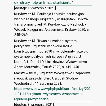
ov_stranyi_otpravili_nadistantsionku/
[dostęp: 15 września 2021].
Kuryłowicz M., Edukacja i polityka edukacyjna
współczesnego Kirgistanu, w: Kirgistan. Oblicza
transformacji, red. M. Kuryłowicz, K. Pachucki-
Włosek, Księgarnia Akademicka, Kraków 2020, s.
245–269.
Kuryłowicz M., Trwanie i zmiana: system
polityczny Kirgistanu w nowym ładzie
konstytucyjnym po 2010 r., w: Dylematy rozwoju
systemów politycznych Europy i Azji, red. J.
Kornaś, Ł. Danel i R. Lisiakiewicz, Wydawnictwo
Adam Marszałek, Toruń: 2020, s. 419–440.
Marszewski M., Kirgistan: zwycięstwo Dżaparowa
i republiki prezydenckiej, Ośrodek Studiów
Wschodnich, 11 stycznia 2021,
https://www.osw.waw.pl/pl/publikacje/analizy/202
1-01-11/kirgistan-zwyciestwo-dzaparowa-i-
republiki-prezydenckiej
[dostęp: 8 września 2021].