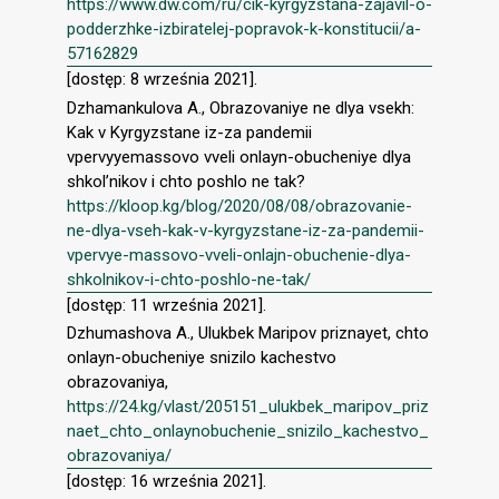
https://www.dw.com/ru/cik-kyrgyzstana-zajavil-o-
podderzhke-izbiratelej-popravok-k-konstitucii/a-
57162829
[dostęp: 8 września 2021].
Dzhamankulova A., Obrazovaniye ne dlya vsekh:
Kak v Kyrgyzstane iz-za pandemii
vpervyyemassovo vveli onlayn-obucheniye dlya
shkol’nikov i chto poshlo ne tak?
https://kloop.kg/blog/2020/08/08/obrazovanie-
ne-dlya-vseh-kak-v-kyrgyzstane-iz-za-pandemii-
vpervye-massovo-vveli-onlajn-obuchenie-dlya-
shkolnikov-i-chto-poshlo-ne-tak/
[dostęp: 11 września 2021].
Dzhumashova A., Ulukbek Maripov priznayet, chto
onlayn-obucheniye snizilo kachestvo
obrazovaniya,
https://24.kg/vlast/205151_ulukbek_maripov_priz
naet_chto_onlaynobuchenie_snizilo_kachestvo_
obrazovaniya/
[dostęp: 16 września 2021].