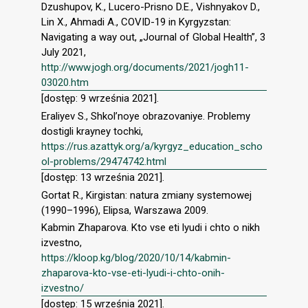
Dzushupov, K., Lucero-Prisno D.E., Vishnyakov D.,
Lin X., Ahmadi A., COVID-19 in Kyrgyzstan:
Navigating a way out, „Journal of Global Health”, 3
July 2021,
http://www.jogh.org/documents/2021/jogh11-
03020.htm
[dostęp: 9 września 2021].
Eraliyev S., Shkol’noye obrazovaniye. Problemy
dostigli krayney tochki,
https://rus.azattyk.org/a/kyrgyz_education_scho
ol-problems/29474742.html
[dostęp: 13 września 2021].
Gortat R., Kirgistan: natura zmiany systemowej
(1990–1996), Elipsa, Warszawa 2009.
Kabmin Zhaparova. Kto vse eti lyudi i chto o nikh
izvestno,
https://kloop.kg/blog/2020/10/14/kabmin-
zhaparova-kto-vse-eti-lyudi-i-chto-onih-
izvestno/
[dostęp: 15 września 2021].