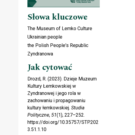
Słowa kluczowe
The Museum of Lemko Culture
d
Ukrainian people
the Polish People's Republic
Zyndranowa
Jak cytować
Drozd, R. (2023). Dzieje Muzeum
Kultury Łemkowskiej w
Zyndranowej i jego rola w
zachowaniu i propagowaniu
kultury łemkowskiej.
Studia
Polityczne
,
51
(1), 227–252.
https://doi.org/10.35757/STP.202
3.51.1.10