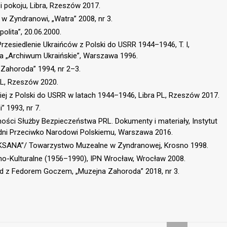
i pokoju, Libra, Rzeszów 2017.
w Zyndranowi, „Watra” 2008, nr 3.
lita”, 20.06.2000.
. Przesiedlenie Ukraińców z Polski do USRR 1944–1946, T. I,
 „Archiwum Ukraińskie”, Warszawa 1996.
„Zahoroda” 1994, nr 2–3.
a PL, Rzeszów 2020.
ńskiej z Polski do USRR w latach 1944–1946, Libra PL, Rzeszów 2017.
” 1993, nr 7.
alności Służby Bezpieczeństwa PRL. Dokumenty i materiały, Instytut
dni Przeciwko Narodowi Polskiemu, Warszawa 2016.
OKSANA”/ Towarzystwo Muzealne w Zyndranowej, Krosno 1998.
no-Kulturalne (1956–1990), IPN Wrocław, Wrocław 2008.
iad z Fedorem Goczem, „Muzejna Zahoroda” 2018, nr 3.