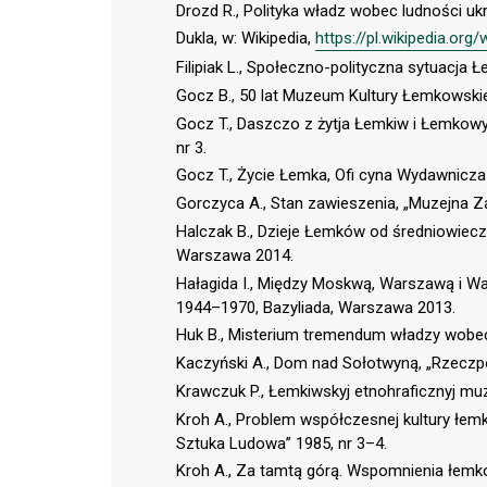
Drozd R., Polityka władz wobec ludności uk
Dukla, w: Wikipedia,
https://pl.wikipedia.org/
Filipiak L., Społeczno-polityczna sytuacj
Gocz B., 50 lat Muzeum Kultury Łemkowskie
Gocz T., Daszczo z żytja Łemkiw i Łemkow
nr 3.
Gocz T., Życie Łemka, Ofi cyna Wydawnicz
Gorczyca A., Stan zawieszenia, „Muzejna Za
Halczak B., Dzieje Łemków od średniowiec
Warszawa 2014.
Hałagida I., Między Moskwą, Warszawą i Wa
1944–1970, Bazyliada, Warszawa 2013.
Huk B., Misterium tremendum władzy wobec 
Kaczyński A., Dom nad Sołotwyną, „Rzeczpos
Krawczuk P., Łemkiwskyj etnohraficznyj muz
Kroh A., Problem współczesnej kultury łem
Sztuka Ludowa” 1985, nr 3–4.
Kroh A., Za tamtą górą. Wspomnienia łemko