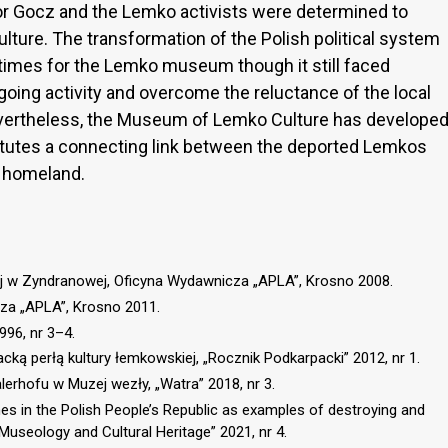
r Gocz and the Lemko activists were determined to
lture. The transformation of the Polish political system
times for the Lemko museum though it still faced
going activity and overcome the reluctance of the local
vertheless, the Museum of Lemko Culture has develope
tutes a connecting link between the deported Lemkos
d homeland.
ej w Zyndranowej, Oficyna Wydawnicza „APLA”, Krosno 2008.
za „APLA”, Krosno 2011.
996, nr 3–4.
ą perłą kultury łemkowskiej, „Rocznik Podkarpacki” 2012, nr 1.
erhofu w Muzej wezły, „Watra” 2018, nr 3.
es in the Polish People’s Republic as examples of destroying and
 „Museology and Cultural Heritage” 2021, nr 4.