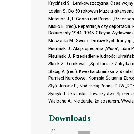
Kryciński S., Łemkowszczyzna. Czas wojny 
Łosian S., Do 50 rokowyn Muzeju-skansenu 
Mateusz J., U Gocza nad Panną, „Rzeczpospo
Misiło E. (red.), Repatriacja czy deportacja
Dokumenty 1944–1945, Oficyna Wydawnicza
Muszynka M., Swiato lemkiwśkych tradycji, 
Pisuliński J., Akcja specjalna „Wisła”, Libr
Pisuliński J., Przesiedlenie ludności ukrai
Skrok Z., Łemkowie, „Spotkania z Zabytkami
Słabig A. (red.), Kwestia ukraińska w dział
Pamięci Narodowej. Komisja Ścigania Zbro
Słyś-Janusz E., Nad rzeką Panną, PUW „R
Syrnyk J., Ukraińskie Towarzystwo Społecz
Wielocha A., Nie żałuję, że zostałem. Wyw
Downloads