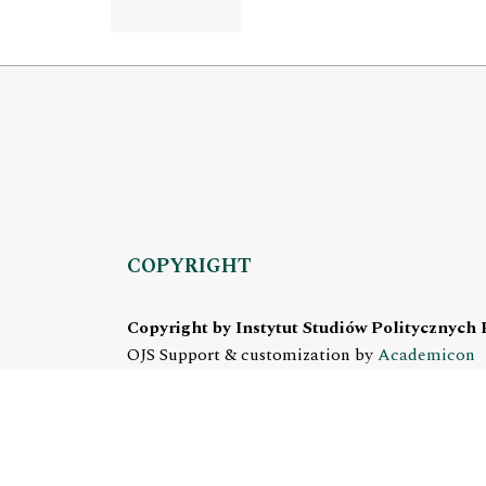
COPYRIGHT
Copyright by Instytut Studiów Politycznych
OJS Support & customization by
Academicon
Platform & workflow by
OJS/PKP