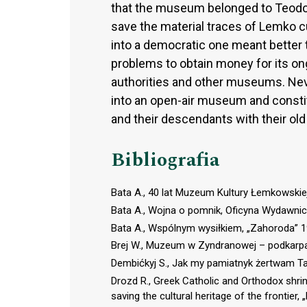
that the museum belonged to Teodo
save the material traces of Lemko cu
into a democratic one meant better 
problems to obtain money for its on
authorities and other museums. Ne
into an open-air museum and consti
and their descendants with their ol
Bibliografia
Bata A., 40 lat Muzeum Kultury Łemkowski
Bata A., Wojna o pomnik, Oficyna Wydawnic
Bata A., Wspólnym wysiłkiem, „Zahoroda” 1
Brej W., Muzeum w Zyndranowej – podkarpack
Dembićkyj S., Jak my pamiatnyk żertwam Tal
Drozd R., Greek Catholic and Orthodox shrin
saving the cultural heritage of the frontier,