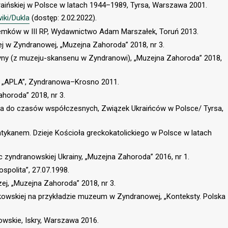
raińskiej w Polsce w latach 1944–1989, Tyrsa, Warszawa 2001.
wiki/Dukla
(dostęp: 2.02.2022).
a Łemków w III RP, Wydawnictwo Adam Marszałek, Toruń 2013.
j w Zyndranowej, „Muzejna Zahoroda” 2018, nr 3.
yny (z muzeju-skansenu w Zyndranowi), „Muzejna Zahoroda” 2018,
a „APLA”, Zyndranowa–Krosno 2011.
horoda” 2018, nr 3.
za do czasów współczesnych, Związek Ukraińców w Polsce/ Tyrsa,
tykanem. Dzieje Kościoła greckokatolickiego w Polsce w latach
zyndranowskiej Ukrainy, „Muzejna Zahoroda” 2016, nr 1.
polita”, 27.07.1998.
ej, „Muzejna Zahoroda” 2018, nr 3.
kowskiej na przykładzie muzeum w Zyndranowej, „Konteksty. Polska
wskie, Iskry, Warszawa 2016.