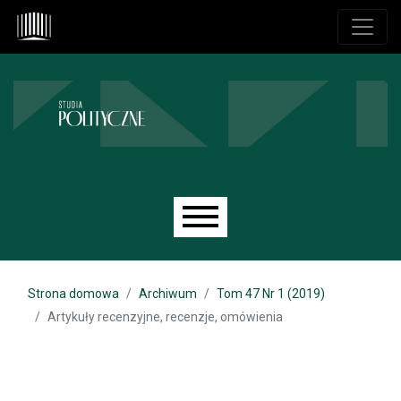
Przejdź do głównego menu
Przejdź do sekcji głównej
Przejdź do stopki
Main menu
Strona domowa
Archiwum
Tom 47 Nr 1 (2019)
Artykuły recenzyjne, recenzje, omówienia