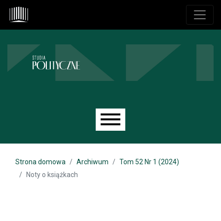
Przejdź do głównego menu
Przejdź do sekcji głównej
Przejdź do stopki
Main menu
Strona domowa
Archiwum
Tom 52 Nr 1 (2024)
Noty o książkach