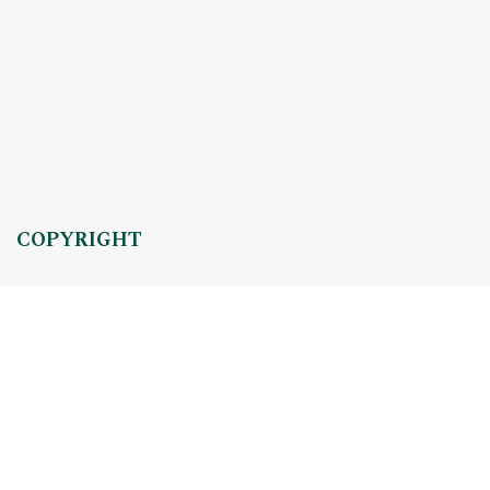
COPYRIGHT
Copyright by Instytut Studiów Politycznych PAN, 2024
OJS Support & customization by
Academicon
Platform & workflow by
OJS/PKP