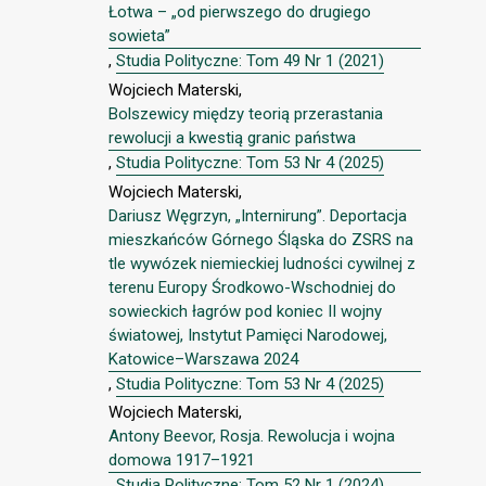
Łotwa – „od pierwszego do drugiego
sowieta”
,
Studia Polityczne: Tom 49 Nr 1 (2021)
Wojciech Materski,
Bolszewicy między teorią przerastania
rewolucji a kwestią granic państwa
,
Studia Polityczne: Tom 53 Nr 4 (2025)
Wojciech Materski,
Dariusz Węgrzyn, „Internirung”. Deportacja
mieszkańców Górnego Śląska do ZSRS na
tle wywózek niemieckiej ludności cywilnej z
terenu Europy Środkowo-Wschodniej do
sowieckich łagrów pod koniec II wojny
światowej, Instytut Pamięci Narodowej,
Katowice–Warszawa 2024
,
Studia Polityczne: Tom 53 Nr 4 (2025)
Wojciech Materski,
Antony Beevor, Rosja. Rewolucja i wojna
domowa 1917–1921
,
Studia Polityczne: Tom 52 Nr 1 (2024)