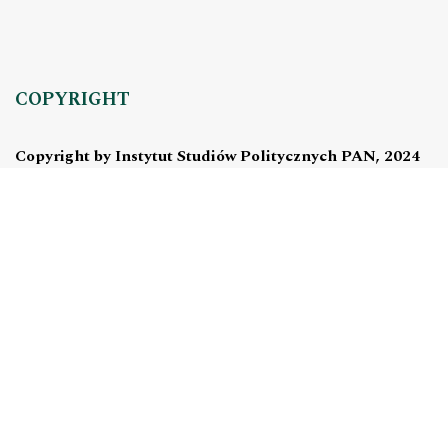
COPYRIGHT
Copyright by Instytut Studiów Politycznych PAN, 2024
OJS Support & customization by
Academicon
Platform & workflow by
OJS/PKP