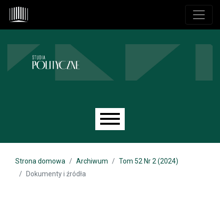
Przejdź do głównego menu
Przejdź do sekcji głównej
Przejdź do stopki
Main menu
Strona domowa
Archiwum
Tom 52 Nr 2 (2024)
Dokumenty i źródła