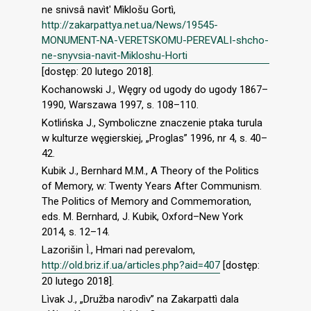
nе snivsâ navìt' Mìklošu Gortì,
http://zakarpattya.net.ua/News/19545-
MONUMENT-NA-VERETSKOMU-PEREVALI-shcho-
ne-snyvsia-navit-Mikloshu-Horti
[dostęp: 20 lutego 2018].
Kochanowski J., Węgry od ugody do ugody 1867–
1990, Warszawa 1997, s. 108–110.
Kotlińska J., Symboliczne znaczenie ptaka turula
w kulturze węgierskiej, „Proglas” 1996, nr 4, s. 40–
42.
Kubik J., Bernhard M.M., A Theory of the Politics
of Memory, w: Twenty Years After Communism.
The Politics of Memory and Commemoration,
eds. M. Bernhard, J. Kubik, Oxford–New York
2014, s. 12–14.
Lazorišin Ì., Hmari nad perevalom,
http://old.briz.if.ua/articles.php?aid=407
[dostęp:
20 lutego 2018].
Lìvak J., „Družba narodìv” na Zakarpattì dala