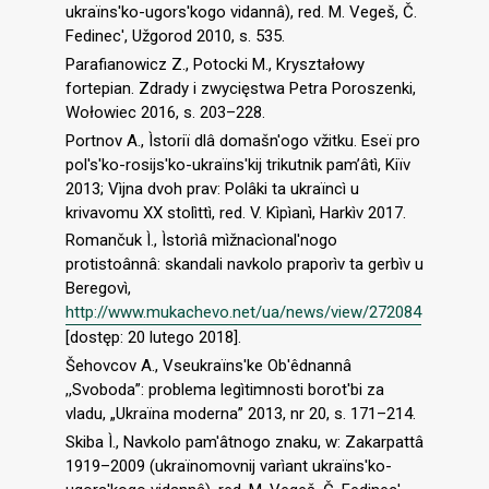
ukraїns'ko-ugors'kogo vidannâ), red. M. Vegeš, Č.
Fedinec', Užgorod 2010, s. 535.
Parafianowicz Z., Potocki M., Kryształowy
fortepian. Zdrady i zwycięstwa Petra Poroszenki,
Wołowiec 2016, s. 203–228.
Portnov A., Ìstoriї dlâ domašn'ogo vžitku. Eseї pro
pol's'ko-rosijs'ko-ukraїns'kij trikutnik pam’âtì, Kiїv
2013; Vìjna dvoh prav: Polâki ta ukraїncì u
krivavomu XX stolìttì, red. V. Kìpìanì, Harkìv 2017.
Romančuk Ì., Ìstorìâ mìžnacìоnal'nogo
protistoânnâ: skandali navkolo praporìv tа gerbìv u
Beregovì,
http://www.mukachevo.net/ua/news/view/272084
[dostęp: 20 lutego 2018].
Šehovcov A., Vseukraїns'ke Ob'êdnannâ
,,Svoboda”: problema legìtimnosti borot'bi zа
vladu, „Ukraїnа moderna” 2013, nr 20, s. 171–214.
Skiba Ì., Navkolo pam'âtnogo znaku, w: Zakarpattâ
1919–2009 (ukraїnomovnij varìant ukraїns'ko-