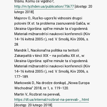
trìŝinu. Komu ce vigìdno?,
http://m.tyzhden.ua/publication/75677
[dostęp: 20
lutego 2018].
Majorov O., Rus'ko-ugors'ki vidnosini drugoї
polovini IX st. ta problema zasnuvannâ Galiča, w:
Ukraїnа-Ugorŝina: spìl'ne minule tа s'оgodennâ.
Materiali mižnarodn'ої naukovoї konferencìї (Kiїv
14–16 kvìtnâ 2005 r.), red. V. Smolìіj, Kiїv 2006, s.
28.
Mandrik Ì., Nacěonal'nа polìtika na teritorìï
Zakarpattâ v kìncì XIX – na počatku XX st., w:
Ukraїnа-Ugorŝina: spìl'ne minule tа s'оgodennâ.
Materiali mižnarodn'ої naukovoї konferencìї (Kiїv
14–16 kvìtnâ 2005 r.), red. V. Smolìіj, Kiїv 2006, s.
177–189.
Markowski D., Na drodze donikąd, „Nowa Europa
Wschodnia” 2018, nr 1, s. 119–120.
Martin V., Rozbrat na perevalì,
https://dt.ua/internal/rozbrat-na-perevali-_.html
[dostęp: 20 lutego 2018].