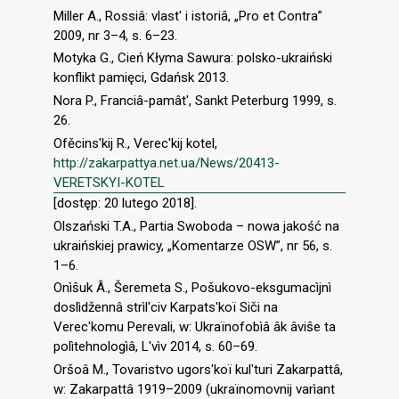
Miller A., Rossiâ: vlast' i istoriâ, „Pro et Contra”
2009, nr 3–4, s. 6–23.
Motyka G., Cień Kłyma Sawura: polsko-ukraiński
konflikt pamięci, Gdańsk 2013.
Nora P., Franciâ-pamât', Sankt Peterburg 1999, s.
26.
Ofěcins'kij R., Verec'kij kotel,
http://zakarpattya.net.ua/News/20413-
VERETSKYI-KOTEL
[dostęp: 20 lutego 2018].
Olszański T.A., Partia Swoboda – nowa jakość na
ukraińskiej prawicy, „Komentarze OSW”, nr 56, s.
1–6.
Onìŝuk Â., Šeremeta S., Pošukovo-еksgumacìjnì
doslìdžennâ strìl'civ Karpats'koї Sіčі nа
Vеrec'komu Perevali, w: Ukraїnofobìâ âk âviŝe ta
polìtehnologìâ, L'vìv 2014, s. 60–69.
Oršoâ M., Tovaristvo ugors'koї kul'turi Zakarpattâ,
w: Zakarpattâ 1919–2009 (ukraїnomovnij varìant