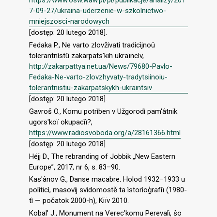
https://www.osw.waw.pl/pl/publikacje/analizy/201
7-09-27/ukraina-uderzenie-w-szkolnictwo-
mniejszosci-narodowych
[dostęp: 20 lutego 2018].
Fedaka P., Nе varto zlovživati tradicìjnoû
tolerantnìstû zakarpats'kih ukraїncìv,
http://zakarpattya.net.ua/News/79680-Pavlo-
Fedaka-Ne-varto-zlovzhyvaty-tradytsiinoiu-
tolerantnistiu-zakarpatskykh-ukraintsiv
[dostęp: 20 lutego 2018].
Gavroš O., Komu potrìben v Užgorodì pam'âtnik
ugors'kої okupacìї?,
https://www.radiosvoboda.org/a/28161366.html
[dostęp: 20 lutego 2018].
Héjj D., The rebranding of Jobbik „New Eastern
Europe”, 2017, nr 6, s. 83–90.
Kas'ânov G., Danse macabre. Holod 1932–1933 u
polìticì, masovìj svìdomostě ta ìstorìoģrafìї (1980-
tì — počatok 2000-h), Kiїv 2010.
Kobal' J., Monument nа Verec'komu Perevalì, ŝо