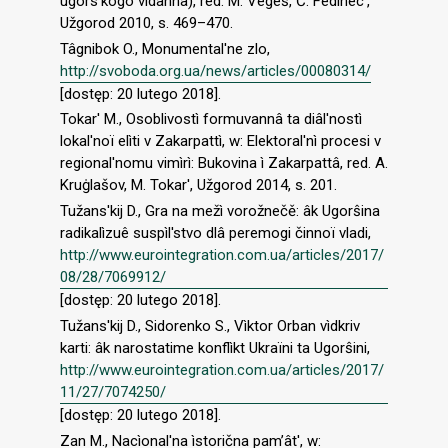
ugors'kogo vidannâ), red. M. Vegeš, Č. Fedinec',
Užgorod 2010, s. 469–470.
Tâgnibok O., Monumental'nе zlo,
http://svoboda.org.ua/news/articles/00080314/
[dostęp: 20 lutego 2018].
Tokar' M., Osoblivostì formuvannâ ta diâl'nostì
lokal'noї elìti v Zakarpattì, w: Еlektoral'nì procesi v
regional'nomu vimìrì: Bukovina ì Zakarpattâ, red. А.
Kruġlašov, M. Тоkar', Užgorod 2014, s. 201.
Tužans'kij D., Gra na mеžì vorožnečě: âk Ugorŝina
radikalìzuê suspìl'stvo dlâ peremogi činnoї vladi,
http://www.eurointegration.com.ua/articles/2017/
08/28/7069912/
[dostęp: 20 lutego 2018].
Tužans'kij D., Sidorenko S., Vìktor Оrban vìdkriv
karti: âk narostatime konflìkt Ukraїni tа Ugorŝini,
http://www.eurointegration.com.ua/articles/2017/
11/27/7074250/
[dostęp: 20 lutego 2018].
Zan M., Nacìonal'na ìstorična pam’ât', w: