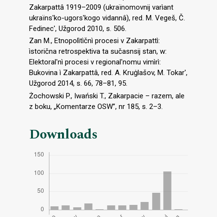
Zakarpattâ 1919–2009 (ukraїnomovnij varìant
ukraїns'ko-ugors'kogo vidannâ), red. M. Vegeš, Č.
Fedinec', Užgorod 2010, s. 506.
Zаn M., Etnopolìtìčnì procesi v Zakarpattì:
ìstorična retrospektiva ta sučasnsij stan, w:
Еlektoral'nì procesi v regional'nomu vimìrì:
Bukovina ì Zakarpattâ, red. А. Kruġlašov, M. Тоkar',
Užgorod 2014, s. 66, 78–81, 95.
Żochowski P., Iwański T., Zakarpacie – razem, ale
z boku, „Komentarze OSW”, nr 185, s. 2–3.
Downloads