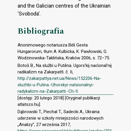
and the Galician centres of the Ukrainian
‘Svoboda’.
Bibliografia
Anonimowego notariusza Béli Gesta
Hungarorum, tłum A. Kulbicka, K. Pawłowski, G.
Wodzinowska-Taklińska, Kraków 2006, s. 72–75.
Botoš B., Na službì u Putěna. Ugors'kij nacìonal'nij
radikalìzm na Zakarpattì. č. II,
http://zakarpattya.net.ua/News/152206-Na-
sluzhbi-u-Putina.-Uhorskyi-natsionalnyi-
radykalizm-na-Zakarpatti.-Ch-II
[dostęp: 20 lutego 2018] [Oryginał publikacji
atlatszo.hu].
Dąbrowski T., Piechal T., Sadecki A., Ukraina:
uderzenie w szkoły mniejszości narodowych
„Analizy”, 27 września 2017,