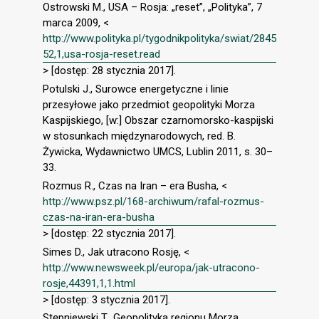
Ostrowski M., USA – Rosja: „reset”, „Polityka”, 7
marca 2009, <
http://www.polityka.pl/tygodnikpolityka/swiat/2845
52,1,usa-rosja-reset.read
> [dostęp: 28 stycznia 2017].
Potulski J., Surowce energetyczne i linie
przesyłowe jako przedmiot geopolityki Morza
Kaspijskiego, [w:] Obszar czarnomorsko-kaspijski
w stosunkach międzynarodowych, red. B.
Żywicka, Wydawnictwo UMCS, Lublin 2011, s. 30–
33.
Rozmus R., Czas na Iran – era Busha, <
http://www.psz.pl/168-archiwum/rafal-rozmus-
czas-na-iran-era-busha
> [dostęp: 22 stycznia 2017].
Simes D., Jak utracono Rosję, <
http://www.newsweek.pl/europa/jak-utracono-
rosje,44391,1,1.html
> [dostęp: 3 stycznia 2017].
Stępniewski T., Geopolityka regionu Morza