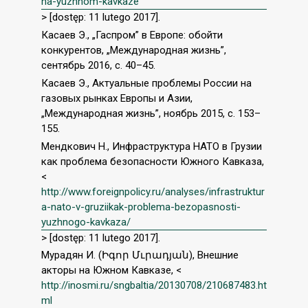
na-yuzhnom-kavkaze
> [dostęp: 11 lutego 2017].
Касаев Э., „Гаспром” в Европе: обойти
конкурентов, „Международная жизнь”,
сентябрь 2016, c. 40–45.
Касаев Э., Актуальные проблемы России на
газовых рынках Европы и Азии,
„Международная жизнь”, ноябрь 2015, c. 153–
155.
Мендкович Н., Инфраструктура НАТО в Грузии
как проблема безопасности Южного Кавказа,
<
http://www.foreignpolicy.ru/analyses/infrastruktur
a-nato-v-gruziikak-problema-bezopasnosti-
yuzhnogo-kavkaza/
> [dostęp: 11 lutego 2017].
Мурадян И. (Իգոր Մւրադյան), Внешние
акторы на Южном Кавказе, <
http://inosmi.ru/sngbaltia/20130708/210687483.ht
ml