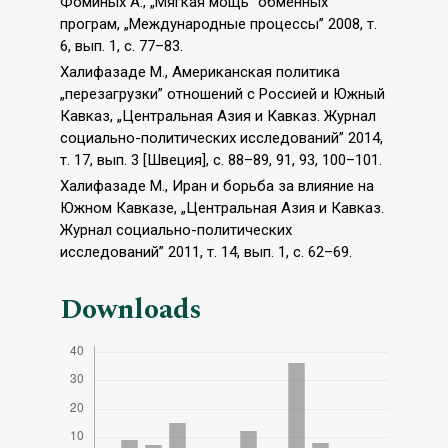
Фоминых А., „Мягкая мощь” обменных
програм, „Международные процессы” 2008, т.
6, вып. 1, c. 77–83.
Халифазаде М., Американская политика
„перезагрузки” отношений с Россией и Южный
Кавказ, „Центральная Азия и Кавказ. Журнал
социально-политических исследований” 2014,
т. 17, вып. 3 [Швеция], с. 88–89, 91, 93, 100–101.
Халифазаде М., Иран и борьба за влияние на
Южном Кавказе, „Центральная Азия и Кавказ.
Журнал социально-политических
исследований” 2011, т. 14, вып. 1, с. 62–69.
Downloads