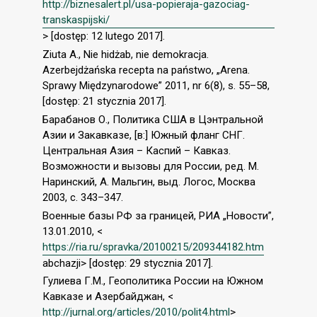
http://biznesalert.pl/usa-popieraja-gazociag-
transkaspijski/
> [dostęp: 12 lutego 2017].
Ziuta A., Nie hidżab, nie demokracja.
Azerbejdżańska recepta na państwo, „Arena.
Sprawy Międzynarodowe” 2011, nr 6(8), s. 55–58,
[dostęp: 21 stycznia 2017].
Барабанов О., Политика США в Цэнтральной
Азии и Закавказе, [в:] Южный фланг СНГ.
Центральная Азия – Каспий – Кавказ.
Возможности и вызовы для России, ред. М.
Наринский, А. Мальгин, выд. Логос, Москва
2003, с. 343–347.
Военные базы РФ за границей, РИА „Новости”,
13.01.2010, <
https://ria.ru/spravka/20100215/209344182.htm
abchazji> [dostęp: 29 stycznia 2017].
Гулиева Г.М., Геополитика России на Южном
Кавказе и Азербайджан, <
http://jurnal.org/articles/2010/polit4.html
>