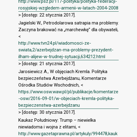
http://www.psz.pl/117-polityka/polityka-federacji-
rosyjskiej-wzgledem-armenii-w-latach-2004-2008
> [dostęp: 22 stycznia 2017].
Jagielski W., Petrodolarowa satrapia ma problemy.
Zaczyna brakować na „marchewkę” dla obywateli,
<
http://www.tvn24.pl/wiadomosci-ze-
swiata,2/azerbejdzan-ma-problemy-prezydent-
ilham-alijew-w-trudnej-sytuacji,634212.html
> [dostęp: 21 stycznia 2017].
Jarosiewicz A., W objęciach Kremla. Polityka
bezpieczeństwa Azerbejdżanu, Komentarze
Ośrodka Studiów Wschodnich, <
https://www.osw.waw.pl/pl/publikacje/komentarze
-osw/2016-09-01/w-objeciach-kremla-polityka-
bezpieczenstwa-azerbejdzanu
> [dostęp: 30 stycznia 2017].
Kaukaz Południowy: Trump – niewielka
niewiadoma i wojna z elitami, <
http://www.gazetaprawna.pl/artykuly/994478,kauk