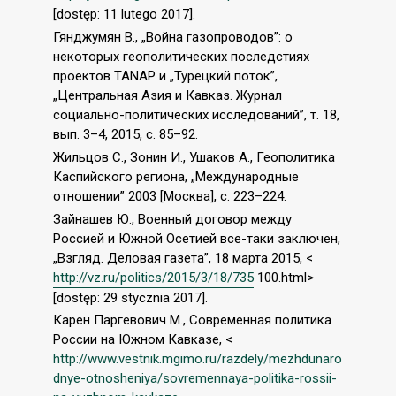
[dostęp: 11 lutego 2017].
Гянджумян В., „Война газопроводов”: о
некоторых геополитических последстиях
проектов TANAP и „Турецкий поток”,
„Центральная Азия и Кавказ. Журнал
социально-политических исследований”, т. 18,
вып. 3–4, 2015, c. 85–92.
Жильцов С., Зонин И., Ушаков А., Геополитика
Каспийского региона, „Mеждународные
отношении” 2003 [Москва], с. 223–224.
Зайнашев Ю., Военный договор между
Россией и Южной Осетией все-таки заключен,
„Взгляд. Деловая газета”, 18 марта 2015, <
http://vz.ru/politics/2015/3/18/735
100.html>
[dostęp: 29 stycznia 2017].
Карен Паргевович М., Cовременная политика
Pоссии на Южном Кавказе, <
http://www.vestnik.mgimo.ru/razdely/mezhdunaro
dnye-otnosheniya/sovremennaya-politika-rossii-