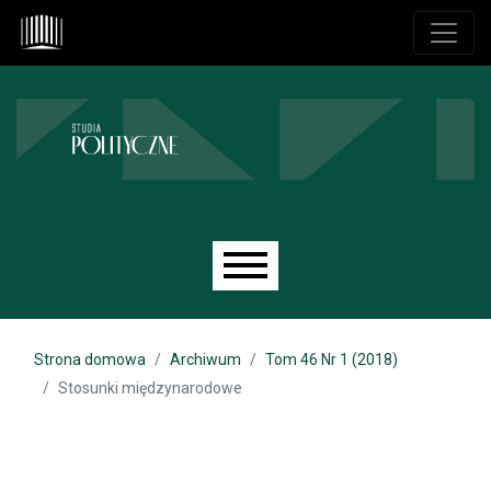
Przejdź do głównego menu
Przejdź do sekcji głównej
Przejdź do stopki
Main menu
Strona domowa
Archiwum
Tom 46 Nr 1 (2018)
Stosunki międzynarodowe