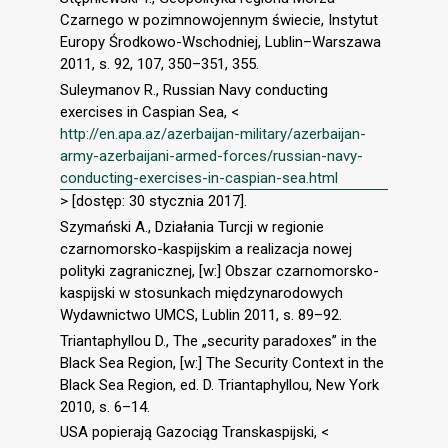
Czarnego w pozimnowojennym świecie, Instytut
Europy Środkowo-Wschodniej, Lublin–Warszawa
2011, s. 92, 107, 350–351, 355.
Suleymanov R., Russian Navy conducting
exercises in Caspian Sea, <
http://en.apa.az/azerbaijan-military/azerbaijan-
army-azerbaijani-armed-forces/russian-navy-
conducting-exercises-in-caspian-sea.html
> [dostęp: 30 stycznia 2017].
Szymański A., Działania Turcji w regionie
czarnomorsko-kaspijskim a realizacja nowej
polityki zagranicznej, [w:] Obszar czarnomorsko-
kaspijski w stosunkach międzynarodowych
Wydawnictwo UMCS, Lublin 2011, s. 89–92.
Triantaphyllou D., The „security paradoxes” in the
Black Sea Region, [w:] The Security Context in the
Black Sea Region, ed. D. Triantaphyllou, New York
2010, s. 6–14.
USA popierają Gazociąg Transkaspijski, <