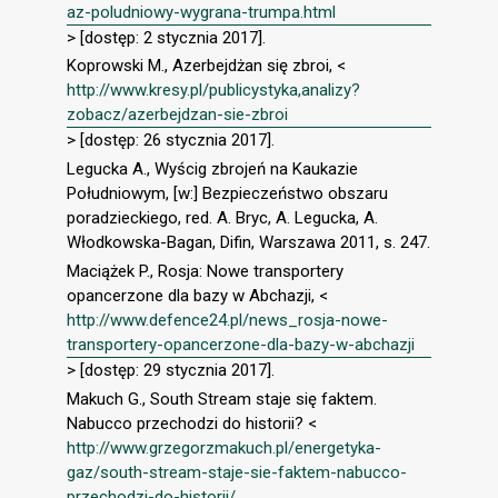
az-poludniowy-wygrana-trumpa.html
> [dostęp: 2 stycznia 2017].
Koprowski M., Azerbejdżan się zbroi, <
http://www.kresy.pl/publicystyka,analizy?
zobacz/azerbejdzan-sie-zbroi
> [dostęp: 26 stycznia 2017].
Legucka A., Wyścig zbrojeń na Kaukazie
Południowym, [w:] Bezpieczeństwo obszaru
poradzieckiego, red. A. Bryc, A. Legucka, A.
Włodkowska-Bagan, Difin, Warszawa 2011, s. 247.
Maciążek P., Rosja: Nowe transportery
opancerzone dla bazy w Abchazji, <
http://www.defence24.pl/news_rosja-nowe-
transportery-opancerzone-dla-bazy-w-abchazji
> [dostęp: 29 stycznia 2017].
Makuch G., South Stream staje się faktem.
Nabucco przechodzi do historii? <
http://www.grzegorzmakuch.pl/energetyka-
gaz/south-stream-staje-sie-faktem-nabucco-
przechodzi-do-historii/