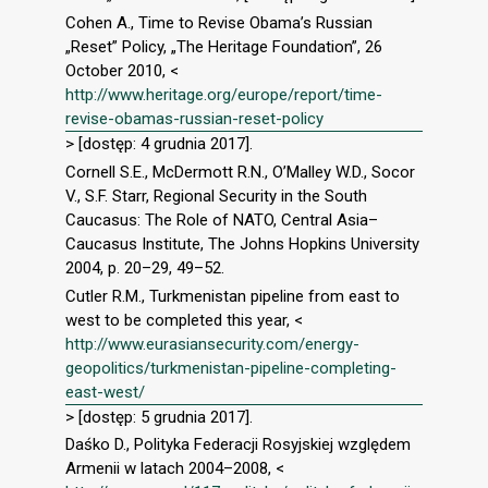
Cohen A., Time to Revise Obama’s Russian
„Reset” Policy, „The Heritage Foundation”, 26
October 2010, <
http://www.heritage.org/europe/report/time-
revise-obamas-russian-reset-policy
> [dostęp: 4 grudnia 2017].
Cornell S.E., McDermott R.N., O’Malley W.D., Socor
V., S.F. Starr, Regional Security in the South
Caucasus: The Role of NATO, Central Asia–
Caucasus Institute, The Johns Hopkins University
2004, p. 20–29, 49–52.
Cutler R.M., Turkmenistan pipeline from east to
west to be completed this year, <
http://www.eurasiansecurity.com/energy-
geopolitics/turkmenistan-pipeline-completing-
east-west/
> [dostęp: 5 grudnia 2017].
Daśko D., Polityka Federacji Rosyjskiej względem
Armenii w latach 2004–2008, <