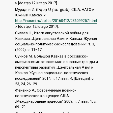
> [dostęp:12 lutego 2017].
Мурадян И. (Իգօր Մ րադյան), США, НАТО и
Южный Кавказ, <
http://inosmi.ru/politic/20160412/236099257.html
> [dostęp: 12 lutego 2017].
Силаев Н., Итоги августовской войны для
Кавказа, „Центральная Азия и Кавказ. Журнал
социально-политических исследований”, т. 3,
(2009), с. 11–17.
Сучков М., Большой Кавказ в российско-
американских отношениях: основные тренды и
перспективы развития, „Центральная Азия и
Кавказ. Журнал социально-политических
исследований” 2014, т. 17, вып. 4, [Швеция], с.
23, 24, 26–29.
Фененко A., Современные военно-
политические концепции США,
„Международные прцессы” 2009, т. 7, вып. 1, с.
69–79.