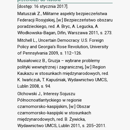
[dostęp: 16 stycznia 2017].
Matuszak Z., Militarne aspekty bezpieczeństwa
Federacji Rosyjskiej, [w:] Bezpieczeństwo obszaru
poradzieckiego, red. A. Bryc, A. Legucka, A.
Włodkowska-Bagan, Difin, Warszawa 2011, s. 273.
Mitchell L., Uncertain Democracy: U.S. Foreign
Policy and Georgia’s Rose Revolution, University
of Pennsylvania 2009, s. 112–126.
Musiałowicz B., Gruzja – wybrane problemy
polityki wewnętrznej i zagranicznej, [w:] Region
Kaukazu w stosunkach międzynarodowych, red.
K. Iwańczuk, T. Kapuśniak, Wydawnictwo UMCS,
Lublin 2008, s. 94.
Olchowski J., Interesy Sojuszu
Północnoatlantyckiego w regionie
czarnomorsko-kaspijskim, [w:] Obszar
czarnomorsko-kaspijski w stosunkach
międzynarodowych, red. B. Żywicka,
Wydawnictwo UMCS, Lublin 2011, s. 205–2011.