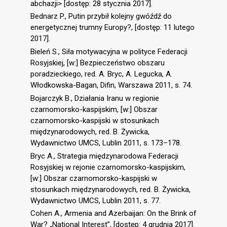
abchazji> [dostęp: 28 stycznia 2017].
Bednarz P., Putin przybił kolejny gwóźdź do
energetycznej trumny Europy?, [dostęp: 11 lutego
2017].
Bieleń S., Siła motywacyjna w polityce Federacji
Rosyjskiej, [w:] Bezpieczeństwo obszaru
poradzieckiego, red. A. Bryc, A. Legucka, A.
Włodkowska-Bagan, Difin, Warszawa 2011, s. 74.
Bojarczyk B., Działania Iranu w regionie
czarnomorsko-kaspijskim, [w:] Obszar
czarnomorsko-kaspijski w stosunkach
międzynarodowych, red. B. Żywicka,
Wydawnictwo UMCS, Lublin 2011, s. 173–178.
Bryc A., Strategia międzynarodowa Federacji
Rosyjskiej w rejonie czarnomorsko-kaspijskim,
[w:] Obszar czarnomorsko-kaspijski w
stosunkach międzynarodowych, red. B. Żywicka,
Wydawnictwo UMCS, Lublin 2011, s. 77.
Cohen A., Armenia and Azerbaijan: On the Brink of
War? „National Interest”, [dostęp: 4 grudnia 2017].