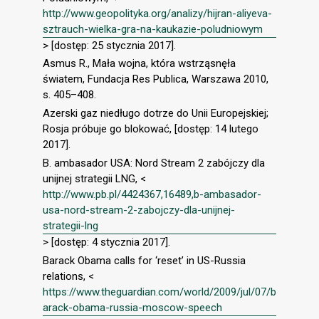
http://www.geopolityka.org/analizy/hijran-aliyeva-
sztrauch-wielka-gra-na-kaukazie-poludniowym
> [dostęp: 25 stycznia 2017].
Asmus R., Mała wojna, która wstrząsnęła
światem, Fundacja Res Publica, Warszawa 2010,
s. 405–408.
Azerski gaz niedługo dotrze do Unii Europejskiej;
Rosja próbuje go blokować, [dostęp: 14 lutego
2017].
B. ambasador USA: Nord Stream 2 zabójczy dla
unijnej strategii LNG, <
http://www.pb.pl/4424367,16489,b-ambasador-
usa-nord-stream-2-zabojczy-dla-unijnej-
strategii-lng
> [dostęp: 4 stycznia 2017].
Barack Obama calls for ‘reset’ in US-Russia
relations, <
https://www.theguardian.com/world/2009/jul/07/b
arack-obama-russia-moscow-speech