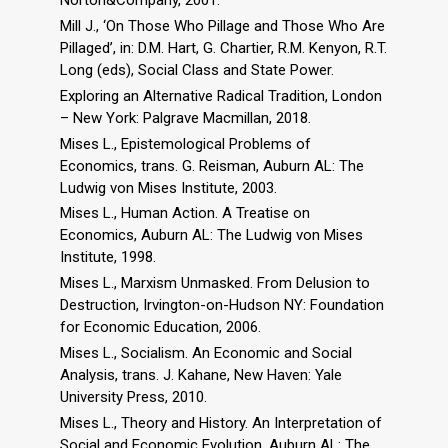
Norton&Company, 2001.
Mill J., ‘On Those Who Pillage and Those Who Are
Pillaged’, in: D.M. Hart, G. Chartier, R.M. Kenyon, R.T.
Long (eds), Social Class and State Power.
Exploring an Alternative Radical Tradition, London
– New York: Palgrave Macmillan, 2018.
Mises L., Epistemological Problems of
Economics, trans. G. Reisman, Auburn AL: The
Ludwig von Mises Institute, 2003.
Mises L., Human Action. A Treatise on
Economics, Auburn AL: The Ludwig von Mises
Institute, 1998.
Mises L., Marxism Unmasked. From Delusion to
Destruction, Irvington-on-Hudson NY: Foundation
for Economic Education, 2006.
Mises L., Socialism. An Economic and Social
Analysis, trans. J. Kahane, New Haven: Yale
University Press, 2010.
Mises L., Theory and History. An Interpretation of
Social and Economic Evolution, Auburn AL: The