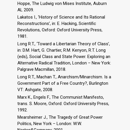
Hoppe, The Ludwig von Mises Institute, Auburn
AL 2009.
Lakatos I., ‘History of Science and Its Rational
Reconstructions’, in: E. Hacking, Scientiﬁc
Revolutions, Oxford: Oxford University Press,
1981.
Long R.T., ‘Toward a Libertarian Theory of Class’,
in: D.M. Hart, G. Chartier, R.M. Kenyon, R.T. Long
(eds), Social Class and State Power. Exploring an
Alternative Radical Tradition, London – New York:
Palgrave Macmillan, 2018.
Long R.T., Machan T., Anarchism/Minarchism. Is a
Government Part of a Free Country?, Burlington
VT: Ashgate, 2008.
Marx K., Engels F., The Communist Manifesto,
trans. S. Moore, Oxford: Oxford University Press,
1992.
Mearsheimer J., The Tragedy of Great Power
Politics, New York – London: W.W.