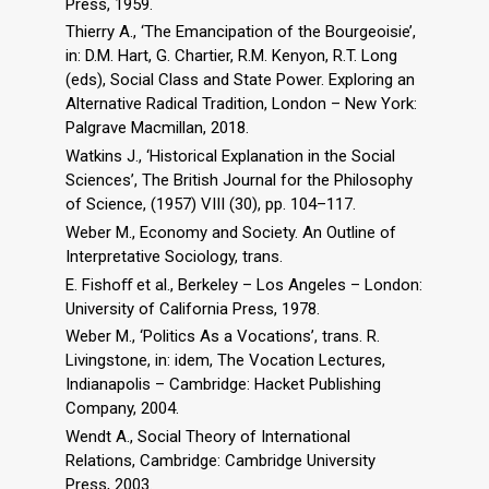
Press, 1959.
Thierry A., ‘The Emancipation of the Bourgeoisie’,
in: D.M. Hart, G. Chartier, R.M. Kenyon, R.T. Long
(eds), Social Class and State Power. Exploring an
Alternative Radical Tradition, London – New York:
Palgrave Macmillan, 2018.
Watkins J., ‘Historical Explanation in the Social
Sciences’, The British Journal for the Philosophy
of Science, (1957) VIII (30), pp. 104–117.
Weber M., Economy and Society. An Outline of
Interpretative Sociology, trans.
E. Fishoﬀ et al., Berkeley – Los Angeles – London:
University of California Press, 1978.
Weber M., ‘Politics As a Vocations’, trans. R.
Livingstone, in: idem, The Vocation Lectures,
Indianapolis – Cambridge: Hacket Publishing
Company, 2004.
Wendt A., Social Theory of International
Relations, Cambridge: Cambridge University
Press, 2003.