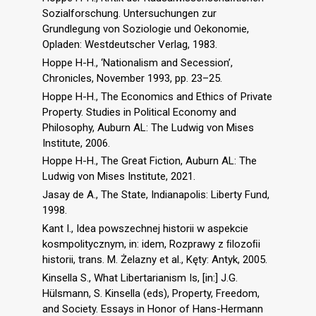
Sozialforschung. Untersuchungen zur
Grundlegung von Soziologie und Oekonomie,
Opladen: Westdeutscher Verlag, 1983.
Hoppe H-H., ‘Nationalism and Secession’,
Chronicles, November 1993, pp. 23–25.
Hoppe H-H., The Economics and Ethics of Private
Property. Studies in Political Economy and
Philosophy, Auburn AL: The Ludwig von Mises
Institute, 2006.
Hoppe H-H., The Great Fiction, Auburn AL: The
Ludwig von Mises Institute, 2021.
Jasay de A., The State, Indianapolis: Liberty Fund,
1998.
Kant I., Idea powszechnej historii w aspekcie
kosmpolitycznym, in: idem, Rozprawy z ﬁlozoﬁi
historii, trans. M. Żelazny et al., Kęty: Antyk, 2005.
Kinsella S., What Libertarianism Is, [in:] J.G.
Hülsmann, S. Kinsella (eds), Property, Freedom,
and Society. Essays in Honor of Hans-Hermann