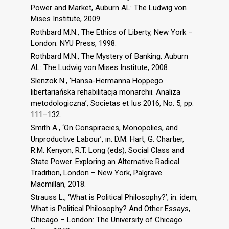
Power and Market, Auburn AL: The Ludwig von
Mises Institute, 2009.
Rothbard M.N., The Ethics of Liberty, New York –
London: NYU Press, 1998.
Rothbard M.N., The Mystery of Banking, Auburn
AL: The Ludwig von Mises Institute, 2008.
Slenzok N., ‘Hansa-Hermanna Hoppego
libertariańska rehabilitacja monarchii. Analiza
metodologiczna’, Societas et Ius 2016, No. 5, pp.
111–132.
Smith A., ‘On Conspiracies, Monopolies, and
Unproductive Labour’, in: D.M. Hart, G. Chartier,
R.M. Kenyon, R.T. Long (eds), Social Class and
State Power. Exploring an Alternative Radical
Tradition, London – New York, Palgrave
Macmillan, 2018.
Strauss L., ‘What is Political Philosophy?’, in: idem,
What is Political Philosophy? And Other Essays,
Chicago – London: The University of Chicago