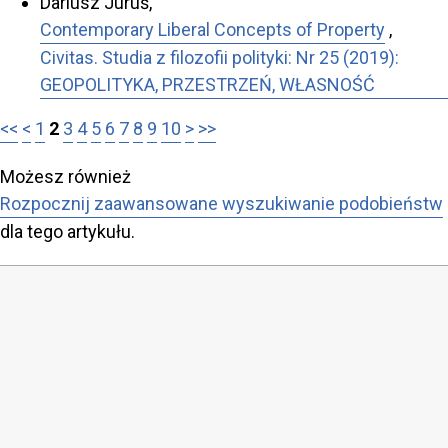
Dariusz Juruś,
Contemporary Liberal Concepts of Property
,
Civitas. Studia z filozofii polityki: Nr 25 (2019):
GEOPOLITYKA, PRZESTRZEŃ, WŁASNOŚĆ
<<
<
1
2
3
4
5
6
7
8
9
10
>
>>
Możesz również
Rozpocznij zaawansowane wyszukiwanie podobieństw
dla tego artykułu.