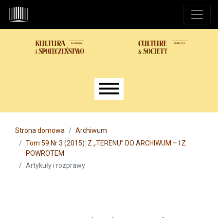
Przejdź do głównego menu
Przejdź do sekcji głównej
Przejdź do stopki
Main menu
Strona domowa
Archiwum
Tom 59 Nr 3 (2015): Z „TERENU” DO ARCHIWUM – I Z
POWROTEM
Artykuły i rozprawy