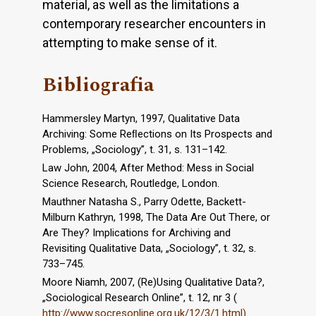
material, as well as the limitations a
contemporary researcher encounters in
attempting to make sense of it.
Bibliografia
Hammersley Martyn, 1997, Qualitative Data
Archiving: Some Reﬂections on Its Prospects and
Problems, „Sociology”, t. 31, s. 131–142.
Law John, 2004, After Method: Mess in Social
Science Research, Routledge, London.
Mauthner Natasha S., Parry Odette, Backett-
Milburn Kathryn, 1998, The Data Are Out There, or
Are They? Implications for Archiving and
Revisiting Qualitative Data, „Sociology”, t. 32, s.
733–745.
Moore Niamh, 2007, (Re)Using Qualitative Data?,
„Sociological Research Online”, t. 12, nr 3 (
http://www.socresonline.org.uk/12/3/1.html)
.