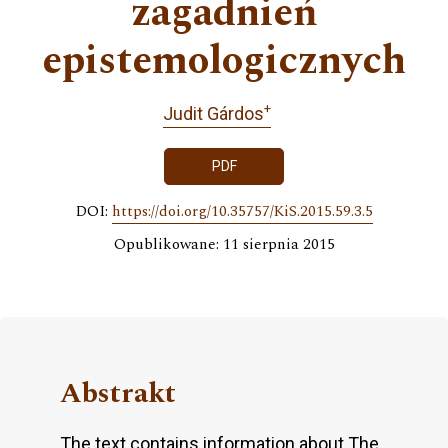
zagadnień
epistemologicznych
+
Judit Gárdos
PDF
DOI:
https://doi.org/10.35757/KiS.2015.59.3.5
Opublikowane: 11 sierpnia 2015
Abstrakt
The text contains information about The