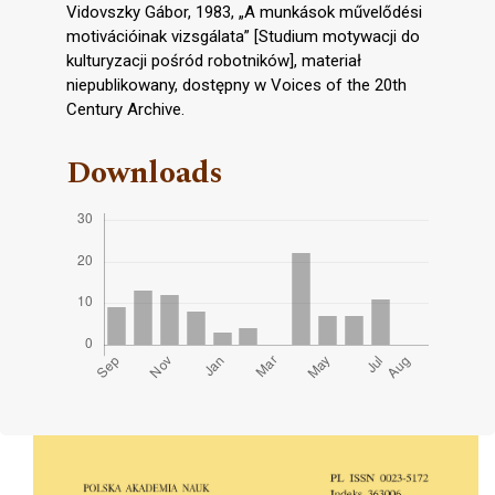
Vidovszky Gábor, 1983, „A munkások művelődési
motivációinak vizsgálata” [Studium motywacji do
kulturyzacji pośród robotników], materiał
niepublikowany, dostępny w Voices of the 20th
Century Archive.
Downloads
Cover image