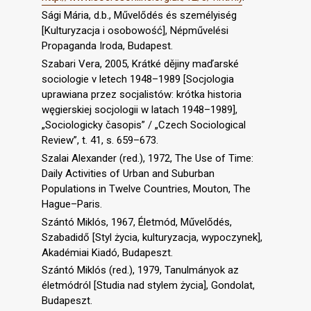
Sági Mária, d.b., Művelődés és személyiség
[Kulturyzacja i osobowość], Népművelési
Propaganda Iroda, Budapest.
Szabari Vera, 2005, Krátké dějiny maďarské
sociologie v letech 1948–1989 [Socjologia
uprawiana przez socjalistów: krótka historia
węgierskiej socjologii w latach 1948–1989],
„Sociologicky časopis” / „Czech Sociological
Review”, t. 41, s. 659–673.
Szalai Alexander (red.), 1972, The Use of Time:
Daily Activities of Urban and Suburban
Populations in Twelve Countries, Mouton, The
Hague–Paris.
Szántó Miklós, 1967, Életmód, Művelődés,
Szabadidő [Styl życia, kulturyzacja, wypoczynek],
Akadémiai Kiadó, Budapeszt.
Szántó Miklós (red.), 1979, Tanulmányok az
életmódról [Studia nad stylem życia], Gondolat,
Budapeszt.