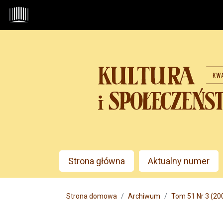
Przejdź do głównego menu
Przejdź do sekcji głównej
Przejdź do stopki
Admin menu
Strona główna
Aktualny numer
Main menu
Strona domowa
Archiwum
Tom 51 Nr 3 (20