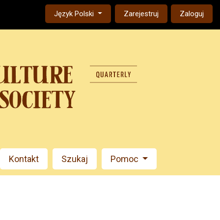
Change the language. The current language is:
Język Polski
Zarejestruj
Zaloguj
Kontakt
Szukaj
Pomoc