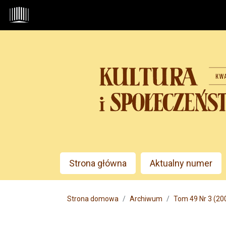
Przejdź do głównego menu
Przejdź do sekcji głównej
Przejdź do stopki
Admin menu
Strona główna
Aktualny numer
Main menu
Strona domowa
Archiwum
Tom 49 Nr 3 (20