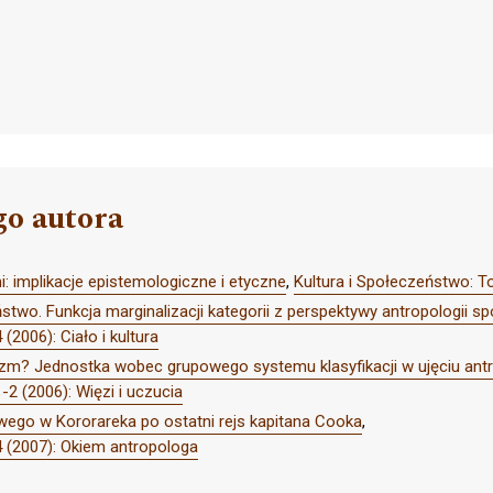
go autora
 implikacje epistemologiczne i etyczne
,
Kultura i Społeczeństwo: T
stwo. Funkcja marginalizacji kategorii z perspektywy antropologii sp
(2006): Ciało i kultura
lizm? Jednostka wobec grupowego systemu klasyfikacji w ujęciu ant
2 (2006): Więzi i uczucia
ego w Kororareka po ostatni rejs kapitana Cooka
,
4 (2007): Okiem antropologa