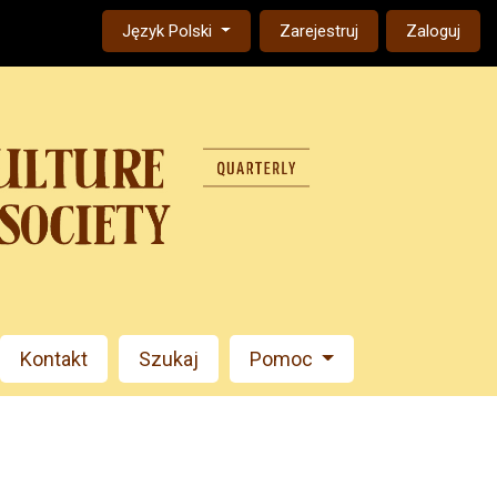
Change the language. The current language is:
Język Polski
Zarejestruj
Zaloguj
Kontakt
Szukaj
Pomoc