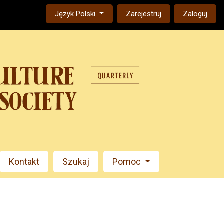
Change the language. The current language is:
Język Polski
Zarejestruj
Zaloguj
Kontakt
Szukaj
Pomoc