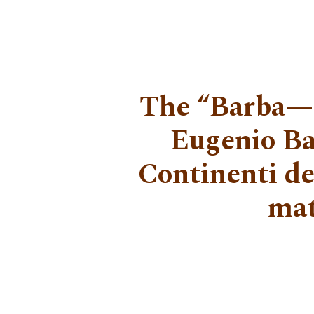
The “Barba—S
Eugenio Bar
Continenti del
mat