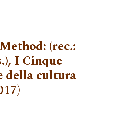
ethod: (rec.:
.), I Cinque
e della cultura
017)