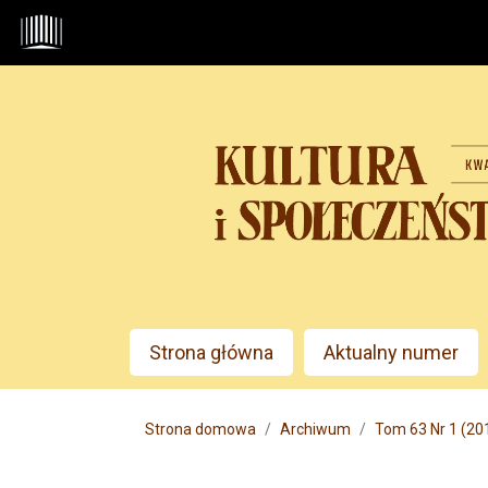
Przejdź do głównego menu
Przejdź do sekcji głównej
Przejdź do stopki
Admin menu
Strona główna
Aktualny numer
Main menu
Strona domowa
Archiwum
Tom 63 Nr 1 (2