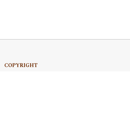
COPYRIGHT
Copyright by Instytut Studiów Politycznych PAN, 2024
OJS Support & customization by
Academicon
Platform & workflow by
OJS/PKP