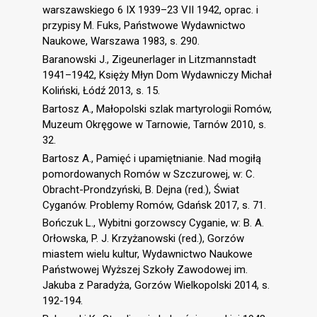
warszawskiego 6 IX 1939–23 VII 1942, oprac. i
przypisy M. Fuks, Państwowe Wydawnictwo
Naukowe, Warszawa 1983, s. 290.
Baranowski J., Zigeunerlager in Litzmannstadt
1941–1942, Księży Młyn Dom Wydawniczy Michał
Koliński, Łódź 2013, s. 15.
Bartosz A., Małopolski szlak martyrologii Romów,
Muzeum Okręgowe w Tarnowie, Tarnów 2010, s.
32.
Bartosz A., Pamięć i upamiętnianie. Nad mogiłą
pomordowanych Romów w Szczurowej, w: C.
Obracht-Prondzyński, B. Dejna (red.), Świat
Cyganów. Problemy Romów, Gdańsk 2017, s. 71.
Bończuk L., Wybitni gorzowscy Cyganie, w: B. A.
Orłowska, P. J. Krzyżanowski (red.), Gorzów
miastem wielu kultur, Wydawnictwo Naukowe
Państwowej Wyższej Szkoły Zawodowej im.
Jakuba z Paradyża, Gorzów Wielkopolski 2014, s.
192-194.