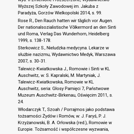
Wyższej Szkoły Zawodowej im. Jakuba z
Paradyża, Gorzów Wielkopolski 2014, s. 99.
Rose R., Den Rauch hatten wir tȁglich vor Augen.
Der nationalsozialistische Vȍlkermord an den Sinti
und Roma, Verlag Das Wunderhorn, Heidelberg
1999, s. 138-178.
Sterkowicz S., Nieludzka medycyna. Lekarze w
służbie nazizmu, Wydawnictwo Medyk, Warszawa
2007, s. 30-31.
Talewicz-Kwiatkowska J., Romowie i Sinti w KL
Auschwitz, w: S. Kapralski, M. Martyniak, J.
Talewicz-Kwiatkowska, Romowie w KL
Auschwitz, seria: Głosy Pamięci 7, Państwowe
Muzeum Auschwitz-Birkenau, Oświęcim 2011, s.
24.
Włodarczyk T., Szoah / Porrajmos jako podstawa
tożsamości Żydów i Romów, w: J. Faryś, P. J.
Krzyżanowski, B. A. Orłowska (red.), Romowie w
Europie. Tożsamość i współczesne wyzwania,