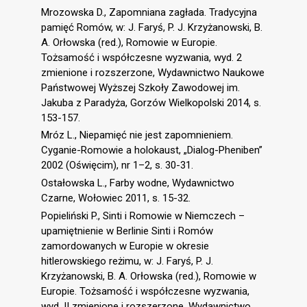
Mrozowska D., Zapomniana zagłada. Tradycyjna
pamięć Romów, w: J. Faryś, P. J. Krzyżanowski, B.
A. Orłowska (red.), Romowie w Europie.
Tożsamość i współczesne wyzwania, wyd. 2
zmienione i rozszerzone, Wydawnictwo Naukowe
Państwowej Wyższej Szkoły Zawodowej im.
Jakuba z Paradyża, Gorzów Wielkopolski 2014, s.
153-157.
Mróz L., Niepamięć nie jest zapomnieniem.
Cyganie-Romowie a holokaust, „Dialog-Pheniben”
2002 (Oświęcim), nr 1–2, s. 30-31.
Ostałowska L., Farby wodne, Wydawnictwo
Czarne, Wołowiec 2011, s. 15-32.
Popieliński P., Sinti i Romowie w Niemczech –
upamiętnienie w Berlinie Sinti i Romów
zamordowanych w Europie w okresie
hitlerowskiego reżimu, w: J. Faryś, P. J.
Krzyżanowski, B. A. Orłowska (red.), Romowie w
Europie. Tożsamość i współczesne wyzwania,
wyd. II zmienione i rozszerzone, Wydawnictwo