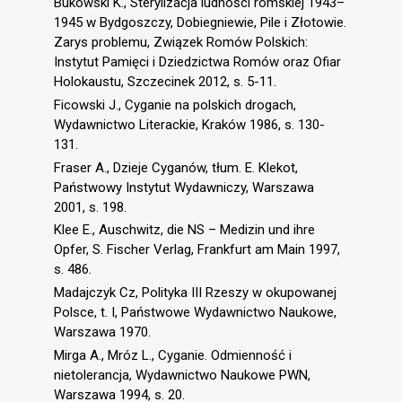
Bukowski K., Sterylizacja ludności romskiej 1943–
1945 w Bydgoszczy, Dobiegniewie, Pile i Złotowie.
Zarys problemu, Związek Romów Polskich:
Instytut Pamięci i Dziedzictwa Romów oraz Ofiar
Holokaustu, Szczecinek 2012, s. 5-11.
Ficowski J., Cyganie na polskich drogach,
Wydawnictwo Literackie, Kraków 1986, s. 130-
131.
Fraser A., Dzieje Cyganów, tłum. E. Klekot,
Państwowy Instytut Wydawniczy, Warszawa
2001, s. 198.
Klee E., Auschwitz, die NS – Medizin und ihre
Opfer, S. Fischer Verlag, Frankfurt am Main 1997,
s. 486.
Madajczyk Cz, Polityka III Rzeszy w okupowanej
Polsce, t. I, Państwowe Wydawnictwo Naukowe,
Warszawa 1970.
Mirga A., Mróz L., Cyganie. Odmienność i
nietolerancja, Wydawnictwo Naukowe PWN,
Warszawa 1994, s. 20.