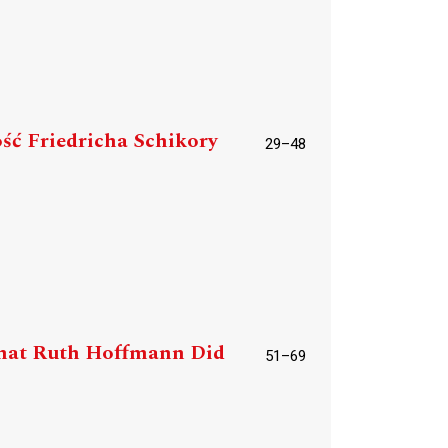
ość Friedricha Schikory
29–48
 What Ruth Hoffmann Did
51–69