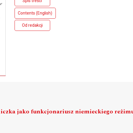
Spis treści
Contents (English)
Od redakcji
liczka jako funkcjonariusz niemieckiego reżim