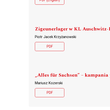
PDF (English)
Zigeunerlager w KL Auschwitz-B
Piotr Jacek Krzyżanowski
PDF
„Alles für Sachsen” – kampania
Mariusz Kozerski
PDF