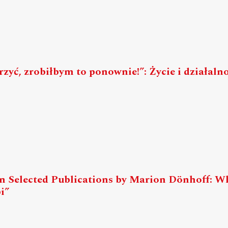
rzyć, zrobiłbym to ponownie!”: Życie i działaln
t in Selected Publications by Marion Dönhoff:
i”