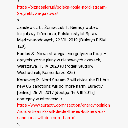
<
https://biznesalert.pl/polska-rosja-nord-stream-
2-dyrektywa-gazowa/
>.
Janulewicz Ł., Żornaczuk T., Niemcy wobec
Inicjatywy Trójmorza, Polski Instytut Spraw
Międzynarodowych, 22 VIII 2019 (Biuletyn PISM,
120).
Kardaś S., Nowa strategia energetyczna Rosji –
optymistyczne plany w niepewnych czasach,
Warszawa, 15 IV 2020 (Ośrodek Studiów
Wschodnich, Komentarze 325).
Korteweg R., Nord Stream 2 will divide the EU, but
new US sanctions will do more harm, Euractiv
[online], 26 VII 2017 [dostęp: 16 VIII 2017],
dostępny w internecie: <
https://www.euractiv.com/section/energy/opinion
/nord-stream-2-will-divide-the-eu-but-new-us-
sanctions-will-do-more-harm/
>.