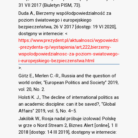
31 VII 2017 (Biuletyn PISM, 73).
Duda A., Bierzemy współodpowiedzialność za
poziom światowego i europejskiego
bezpieczeństwa, 26 V 2017 [dostęp: 19 VI 2020],
dostępny w internecie: <
https://www.prezydent.pl/aktualnosci/wypowiedzi
-prezydenta-rp/wystapienia/art,222,bierzemy-
wspolodpowiedzialnosc-za-poziom-swiatowego-
i-europejskiego-bezpieczenstwa.html
>.
Götz E., Merlen C.-R., Russia and the question of
world order, “European Politics and Society” 2019,
vol. 20, No. 2.
Holsti K. J., The decline of international politics as
an academic discipline: can it be saved?, “Global
Affairs” 2019, vol. 5, No. 4–5.
Jakóbik W., Rosja nadal próbuje izolować Polskę
w grze o Nord Stream 2, Biznes Alert [online], 1 II
2018 [dostęp: 14 III 2019], dostępny w internecie: