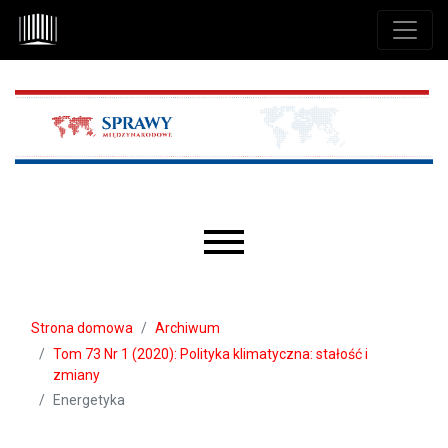
Przejdź do głównego menu
Przejdź do sekcji głównej
Przejdź do stopki
Main menu
Strona domowa
Archiwum
Tom 73 Nr 1 (2020): Polityka klimatyczna: stałość i
zmiany
Energetyka