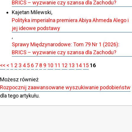
BRICS – wyzwanie czy szansa dla Zachodu?
Kajetan Milewski,
Polityka imperialna premiera Abiya Ahmeda Alego i
jej ideowe podstawy
,
Sprawy Międzynarodowe: Tom 79 Nr 1 (2026):
BRICS – wyzwanie czy szansa dla Zachodu?
<<
<
1
2
3
4
5
6
7
8
9
10
11
12
13
14
15
16
Możesz również
Rozpocznij zaawansowane wyszukiwanie podobieństw
dla tego artykułu.