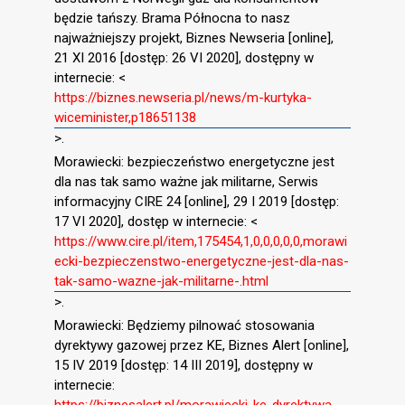
będzie tańszy. Brama Północna to nasz
najważniejszy projekt, Biznes Newseria [online],
21 XI 2016 [dostęp: 26 VI 2020], dostępny w
internecie: <
https://biznes.newseria.pl/news/m-kurtyka-
wiceminister,p18651138
>.
Morawiecki: bezpieczeństwo energetyczne jest
dla nas tak samo ważne jak militarne, Serwis
informacyjny CIRE 24 [online], 29 I 2019 [dostęp:
17 VI 2020], dostęp w internecie: <
https://www.cire.pl/item,175454,1,0,0,0,0,0,morawi
ecki-bezpieczenstwo-energetyczne-jest-dla-nas-
tak-samo-wazne-jak-militarne-.html
>.
Morawiecki: Będziemy pilnować stosowania
dyrektywy gazowej przez KE, Biznes Alert [online],
15 IV 2019 [dostęp: 14 III 2019], dostępny w
internecie:
https://biznesalert.pl/morawiecki-ke-dyrektywa-