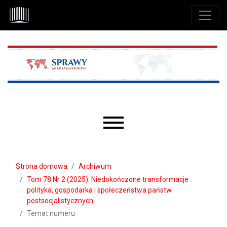
Przejdź do głównego menu
Przejdź do sekcji głównej
Przejdź do stopki
Main menu
Strona domowa
Archiwum
Tom 78 Nr 2 (2025): Niedokończone transformacje:
polityka, gospodarka i społeczeństwa państw
postsocjalistycznych
Temat numeru