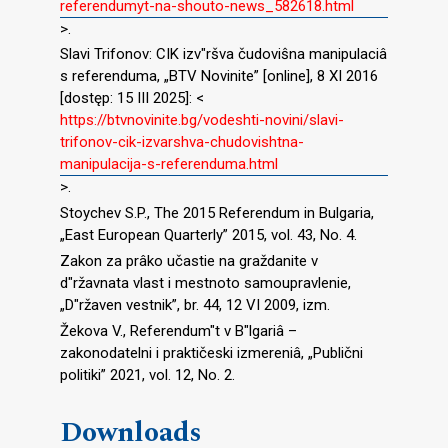
referendumyt-na-shouto-news_582618.html
>.
Slavi Trifonov: CIK izv″ršva čudoviŝna manipulaciâ
s referenduma, „BTV Novinite” [online], 8 XI 2016
[dostęp: 15 III 2025]: <
https://btvnovinite.bg/vodeshti-novini/slavi-
trifonov-cik-izvarshva-chudovishtna-
manipulacija-s-referenduma.html
>.
Stoychev S.P., The 2015 Referendum in Bulgaria,
„East European Quarterly” 2015, vol. 43, No. 4.
Zakon za prâko učastie na graždanite v
d″ržavnata vlast i mestnoto samoupravlenie,
„D″ržaven vestnik”, br. 44, 12 VI 2009, izm.
Žekova V., Referendum″t v B″lgariâ –
zakonodatelni i praktičeski izmereniâ, „Publični
politiki” 2021, vol. 12, No. 2.
Downloads