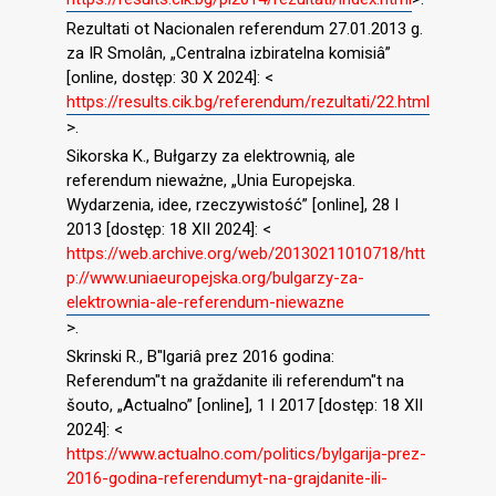
Rezultati ot Nacionalen referendum 27.01.2013 g.
za IR Smolân, „Centralna izbiratelna komisiâ”
[online, dostęp: 30 X 2024]: <
https://results.cik.bg/referendum/rezultati/22.html
>.
Sikorska K., Bułgarzy za elektrownią, ale
referendum nieważne, „Unia Europejska.
Wydarzenia, idee, rzeczywistość” [online], 28 I
2013 [dostęp: 18 XII 2024]: <
https://web.archive.org/web/20130211010718/htt
p://www.uniaeuropejska.org/bulgarzy-za-
elektrownia-ale-referendum-niewazne
>.
Skrinski R., B″lgariâ prez 2016 godina:
Referendum″t na graždanite ili referendum″t na
šouto, „Actualno” [online], 1 I 2017 [dostęp: 18 XII
2024]: <
https://www.actualno.com/politics/bylgarija-prez-
2016-godina-referendumyt-na-grajdanite-ili-