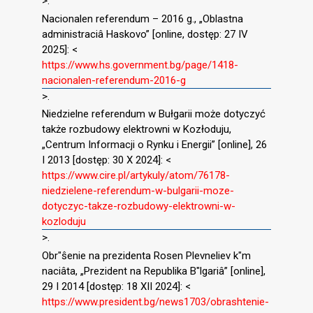
>.
Nacionalen referendum – 2016 g., „Oblastna
administraciâ Haskovo” [online, dostęp: 27 IV
2025]: <
https://www.hs.government.bg/page/1418-
nacionalen-referendum-2016-g
>.
Niedzielne referendum w Bułgarii może dotyczyć
także rozbudowy elektrowni w Kozłoduju,
„Centrum Informacji o Rynku i Energii” [online], 26
I 2013 [dostęp: 30 X 2024]: <
https://www.cire.pl/artykuly/atom/76178-
niedzielene-referendum-w-bulgarii-moze-
dotyczyc-takze-rozbudowy-elektrowni-w-
kozloduju
>.
Obr″ŝenie na prezidenta Rosen Plevneliev k″m
naciâta, „Prezident na Republika B″lgariâ” [online],
29 I 2014 [dostęp: 18 XII 2024]: <
https://www.president.bg/news1703/obrashtenie-