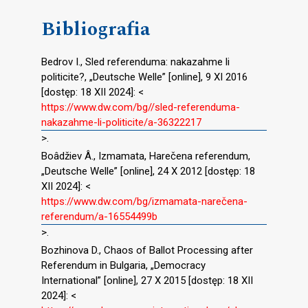
Bibliografia
Bedrov I., Sled referenduma: nakazahme li
politicite?, „Deutsche Welle” [online], 9 XI 2016
[dostęp: 18 XII 2024]: <
https://www.dw.com/bg//sled-referenduma-
nakazahme-li-politicite/a-36322217
>.
Boâdžiev Â., Izmamata, Harečena referendum,
„Deutsche Welle” [online], 24 X 2012 [dostęp: 18
XII 2024]: <
https://www.dw.com/bg/izmamata-narečena-
referendum/a-16554499b
>.
Bozhinova D., Chaos of Ballot Processing after
Referendum in Bulgaria, „Democracy
International” [online], 27 X 2015 [dostęp: 18 XII
2024]: <