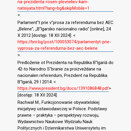
na-prezidenta-rosen-plevneliev-kam-
natsiyata.html?lang=bg&skipMobile=1
>.
Parlament″t prie v″prosa za referenduma bez AEC
„Belene”, „B″lgarsko nacionalno radio” [online], 24
X 2012 [dostęp: 18 XII 2024]: <
https://bnr.bg/post/100053074/parlamentyt-prie-
vyprosa-za-referenduma-bez-aec-belene
>.
Predloženie ot Prezidenta na Republika B″lgariâ do
42-to Narodno S″branie za proizveždane na
nacionalen referendum, Prezident na Republika
B″lgariâ, 29 I 2014: <
https://www.president.bg/docs/1391086848.pdf
>
[dostęp: 18 XII 2024].
Rachwał M., Funkcjonowanie obywatelskiej
inicjatywy ustawodawczej w Polsce. Podstawy
prawne – praktyka – perspektywy rozwoju,
Wydawnictwo Naukowe Wydziału Nauk
Politycznych i Dziennikarstwa Uniwersytetu im.