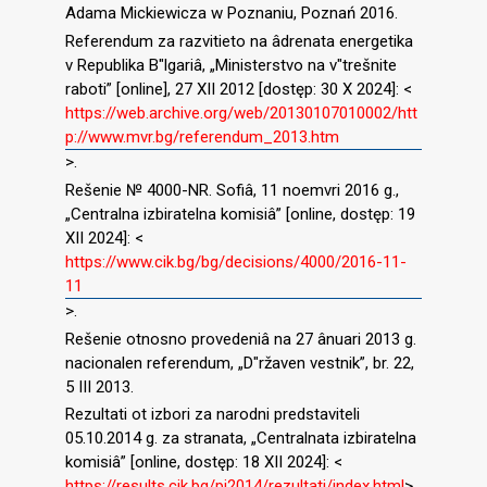
Adama Mickiewicza w Poznaniu, Poznań 2016.
Referendum za razvitieto na âdrenata energetika
v Republika B″lgariâ, „Ministerstvo na v″trešnite
raboti” [online], 27 XII 2012 [dostęp: 30 X 2024]: <
https://web.archive.org/web/20130107010002/htt
p://www.mvr.bg/referendum_2013.htm
>.
Rešenie № 4000-NR. Sofiâ, 11 noemvri 2016 g.,
„Centralna izbiratelna komisiâ” [online, dostęp: 19
XII 2024]: <
https://www.cik.bg/bg/decisions/4000/2016-11-
11
>.
Rešenie otnosno provedeniâ na 27 ânuari 2013 g.
nacionalen referendum, „D″ržaven vestnik”, br. 22,
5 III 2013.
Rezultati ot izbori za narodni predstaviteli
05.10.2014 g. za stranata, „Centralnata izbiratelna
komisiâ” [online, dostęp: 18 XII 2024]: <
https://results.cik.bg/pi2014/rezultati/index.html
>.