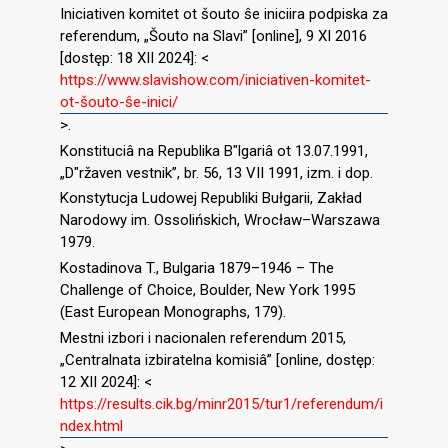
Iniciativen komitet ot šouto ŝe iniciira podpiska za
referendum, „Šouto na Slavi” [online], 9 XI 2016
[dostęp: 18 XII 2024]: <
https://www.slavishow.com/iniciativen-komitet-
ot-šouto-ŝe-inici/
>.
Konstituciâ na Republika B″lgariâ ot 13.07.1991,
„D″ržaven vestnik”, br. 56, 13 VII 1991, izm. i dop.
Konstytucja Ludowej Republiki Bułgarii, Zakład
Narodowy im. Ossolińskich, Wrocław–Warszawa
1979.
Kostadinova T., Bulgaria 1879–1946 – The
Challenge of Choice, Boulder, New York 1995
(East European Monographs, 179).
Mestni izbori i nacionalen referendum 2015,
„Centralnata izbiratelna komisiâ” [online, dostęp:
12 XII 2024]: <
https://results.cik.bg/minr2015/tur1/referendum/i
ndex.html