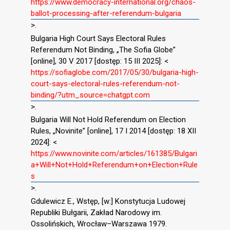
https://www.democracy-international.org/chaos-
ballot-processing-after-referendum-bulgaria
>.
Bulgaria High Court Says Electoral Rules
Referendum Not Binding, „The Sofia Globe”
[online], 30 V 2017 [dostęp: 15 III 2025]: <
https://sofiaglobe.com/2017/05/30/bulgaria-high-
court-says-electoral-rules-referendum-not-
binding/?utm_source=chatgpt.com
>.
Bulgaria Will Not Hold Referendum on Election
Rules, „Novinite” [online], 17 I 2014 [dostęp: 18 XII
2024]: <
https://www.novinite.com/articles/161385/Bulgari
a+Will+Not+Hold+Referendum+on+Election+Rule
s
>.
Gdulewicz E., Wstęp, [w:] Konstytucja Ludowej
Republiki Bułgarii, Zakład Narodowy im.
Ossolińskich, Wrocław–Warszawa 1979.