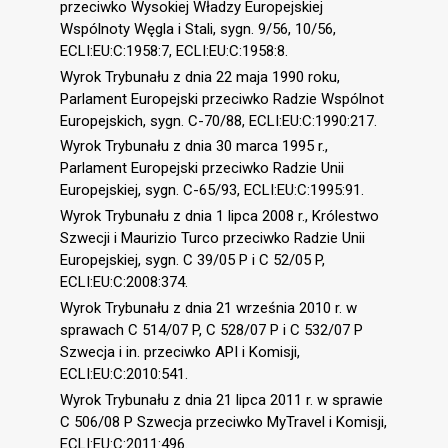
przeciwko Wysokiej Władzy Europejskiej
Wspólnoty Węgla i Stali, sygn. 9/56, 10/56,
ECLI:EU:C:1958:7, ECLI:EU:C:1958:8.
Wyrok Trybunału z dnia 22 maja 1990 roku,
Parlament Europejski przeciwko Radzie Wspólnot
Europejskich, sygn. C-70/88, ECLI:EU:C:1990:217.
Wyrok Trybunału z dnia 30 marca 1995 r.,
Parlament Europejski przeciwko Radzie Unii
Europejskiej, sygn. C-65/93, ECLI:EU:C:1995:91.
Wyrok Trybunału z dnia 1 lipca 2008 r., Królestwo
Szwecji i Maurizio Turco przeciwko Radzie Unii
Europejskiej, sygn. C 39/05 P i C 52/05 P,
ECLI:EU:C:2008:374.
Wyrok Trybunału z dnia 21 września 2010 r. w
sprawach C 514/07 P, C 528/07 P i C 532/07 P
Szwecja i in. przeciwko API i Komisji,
ECLI:EU:C:2010:541.
Wyrok Trybunału z dnia 21 lipca 2011 r. w sprawie
C 506/08 P Szwecja przeciwko MyTravel i Komisji,
ECLI:EU:C:2011:496.