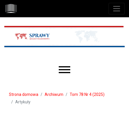
Przejdź do głównego menu
Przejdź do sekcji głównej
Przejdź do stopki
Main menu
Strona domowa
Archiwum
Tom 78 Nr 4 (2025)
Artykuły