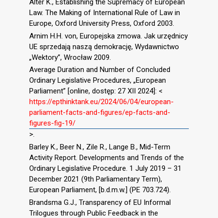
Alter K., Establishing the Supremacy of European
Law. The Making of International Rule of Law in
Europe, Oxford University Press, Oxford 2003.
Arnim H.H. von, Europejska zmowa. Jak urzędnicy
UE sprzedają naszą demokrację, Wydawnictwo
„Wektory”, Wrocław 2009.
Average Duration and Number of Concluded
Ordinary Legislative Procedures, „European
Parliament” [online, dostęp: 27 XII 2024]: <
https://epthinktank.eu/2024/06/04/european-
parliament-facts-and-figures/ep-facts-and-
figures-fig-19/
>.
Barley K., Beer N., Zile R., Lange B., Mid-Term
Activity Report. Developments and Trends of the
Ordinary Legislative Procedure. 1 July 2019 – 31
December 2021 (9th Parliamentary Term),
European Parliament, [b.d.m.w.] (PE 703.724).
Brandsma G.J., Transparency of EU Informal
Trilogues through Public Feedback in the