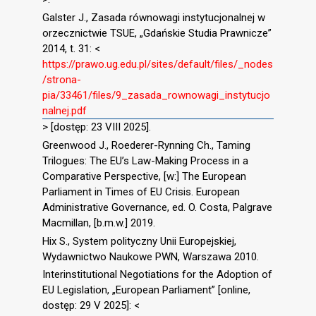
Galster J., Zasada równowagi instytucjonalnej w
orzecznictwie TSUE, „Gdańskie Studia Prawnicze”
2014, t. 31: <
https://prawo.ug.edu.pl/sites/default/files/_nodes
/strona-
pia/33461/files/9_zasada_rownowagi_instytucjo
nalnej.pdf
> [dostęp: 23 VIII 2025].
Greenwood J., Roederer-Rynning Ch., Taming
Trilogues: The EU’s Law-Making Process in a
Comparative Perspective, [w:] The European
Parliament in Times of EU Crisis. European
Administrative Governance, ed. O. Costa, Palgrave
Macmillan, [b.m.w.] 2019.
Hix S., System polityczny Unii Europejskiej,
Wydawnictwo Naukowe PWN, Warszawa 2010.
Interinstitutional Negotiations for the Adoption of
EU Legislation, „European Parliament” [online,
dostęp: 29 V 2025]: <