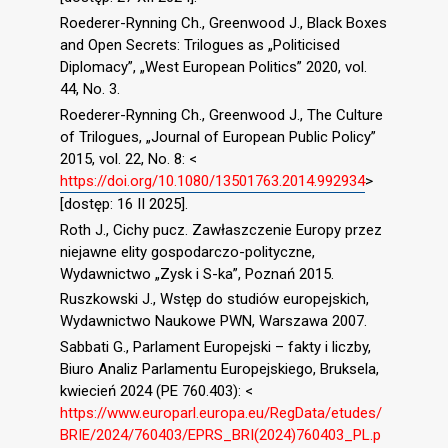
Roederer-Rynning Ch., Greenwood J., Black Boxes
and Open Secrets: Trilogues as „Politicised
Diplomacy”, „West European Politics” 2020, vol.
44, No. 3.
Roederer-Rynning Ch., Greenwood J., The Culture
of Trilogues, „Journal of European Public Policy”
2015, vol. 22, No. 8: <
https://doi.org/10.1080/13501763.2014.992934
>
[dostęp: 16 II 2025].
Roth J., Cichy pucz. Zawłaszczenie Europy przez
niejawne elity gospodarczo-polityczne,
Wydawnictwo „Zysk i S-ka”, Poznań 2015.
Ruszkowski J., Wstęp do studiów europejskich,
Wydawnictwo Naukowe PWN, Warszawa 2007.
Sabbati G., Parlament Europejski – fakty i liczby,
Biuro Analiz Parlamentu Europejskiego, Bruksela,
kwiecień 2024 (PE 760.403): <
https://www.europarl.europa.eu/RegData/etudes/
BRIE/2024/760403/EPRS_BRI(2024)760403_PL.p