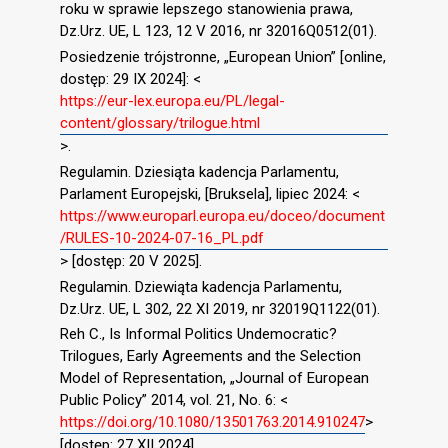
roku w sprawie lepszego stanowienia prawa,
Dz.Urz. UE, L 123, 12 V 2016, nr 32016Q0512(01).
Posiedzenie trójstronne, „European Union” [online,
dostęp: 29 IX 2024]: <
https://eur-lex.europa.eu/PL/legal-
content/glossary/trilogue.html
>.
Regulamin. Dziesiąta kadencja Parlamentu,
Parlament Europejski, [Bruksela], lipiec 2024: <
https://www.europarl.europa.eu/doceo/document
/RULES-10-2024-07-16_PL.pdf
> [dostęp: 20 V 2025].
Regulamin. Dziewiąta kadencja Parlamentu,
Dz.Urz. UE, L 302, 22 XI 2019, nr 32019Q1122(01).
Reh C., Is Informal Politics Undemocratic?
Trilogues, Early Agreements and the Selection
Model of Representation, „Journal of European
Public Policy” 2014, vol. 21, No. 6: <
https://doi.org/10.1080/13501763.2014.910247
>
[dostęp: 27 XII 2024].