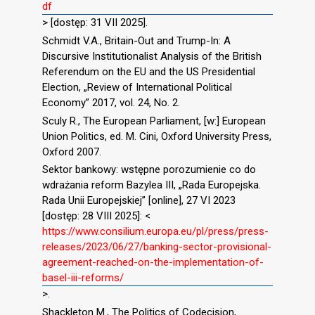
df
> [dostęp: 31 VII 2025].
Schmidt V.A., Britain-Out and Trump-In: A
Discursive Institutionalist Analysis of the British
Referendum on the EU and the US Presidential
Election, „Review of International Political
Economy” 2017, vol. 24, No. 2.
Sculy R., The European Parliament, [w:] European
Union Politics, ed. M. Cini, Oxford University Press,
Oxford 2007.
Sektor bankowy: wstępne porozumienie co do
wdrażania reform Bazylea III, „Rada Europejska.
Rada Unii Europejskiej” [online], 27 VI 2023
[dostęp: 28 VIII 2025]: <
https://www.consilium.europa.eu/pl/press/press-
releases/2023/06/27/banking-sector-provisional-
agreement-reached-on-the-implementation-of-
basel-iii-reforms/
>.
Shackleton M., The Politics of Codecision,