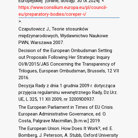
Europejskiej” [online, dostęp: 30 IX 2024]: <
https://www.consilium.europa.eu/pl/council-
eu/preparatory-bodies/coreper-i/
>.
Czaputowicz J., Teorie stosunków
międzynarodowych, Wydawnictwo Naukowe
PWN, Warszawa 2007.
Decision of the European Ombudsman Setting
out Proposals Following Her Strategic Inquiry
OI/8/2015/JAS Concerning the Transparency of
Trilogues, European Ombudsman, Brussels, 12 VII
2016.
Decyzja Rady z dnia 1 grudnia 2009 r. dotycząca
przyjęcia regulaminu wewnętrznego Rady, Dz.Urz.
UE, L 325, 11 XII 2009, nr 32009D0937.
The European Parliament in Times of EU Crisis.
European Administrative Governance, ed. O.
Costa, Palgrave Macmillan, [b.m.w.] 2019.
The European Union. How Does It Work?, ed. E.
Bomberg, J. Peterson, A. Stubb, Oxford University