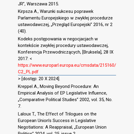
JR”, Warszawa 2015.
Kirpsza A., Warunki sukcesu poprawek
Parlamentu Europejskiego w zwykłej procedurze
ustawodawczej, „Przegląd Europejski” 2016, nr 2
(40).
Kodeks postępowania w negocjacjach w
kontekście zwykłej procedury ustawodawczej,
Konferencja Przewodniczących, [Bruksela], 28 IX
2017: <
https://www.europarl.europa.eu/cmsdata/215160/
C2_PL.pdf
> [dostęp: 20 X 2024].
Kreppel A., Moving Beyond Procedure: An
Empirical Analysis of EP Legislative Influence,
„Comparative Political Studies” 2002, vol. 35, No.
7.
Laloux T., The Effect of Trilogues on the
European Union’s Success in Legislative
Negotiations: A Reappraisal, „European Union
Politics” 2024, vol. 25, issue 2.