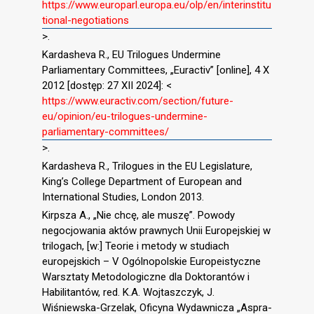
https://www.europarl.europa.eu/olp/en/interinstitu
tional-negotiations
>.
Kardasheva R., EU Trilogues Undermine
Parliamentary Committees, „Euractiv” [online], 4 X
2012 [dostęp: 27 XII 2024]: <
https://www.euractiv.com/section/future-
eu/opinion/eu-trilogues-undermine-
parliamentary-committees/
>.
Kardasheva R., Trilogues in the EU Legislature,
King’s College Department of European and
International Studies, London 2013.
Kirpsza A., „Nie chcę, ale muszę”. Powody
negocjowania aktów prawnych Unii Europejskiej w
trilogach, [w:] Teorie i metody w studiach
europejskich – V Ogólnopolskie Europeistyczne
Warsztaty Metodologiczne dla Doktorantów i
Habilitantów, red. K.A. Wojtaszczyk, J.
Wiśniewska-Grzelak, Oficyna Wydawnicza „Aspra-