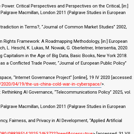
ower. Critical Perspectives and Perspectives on the Critical, [in:]
 Palgrave Macmillan, London 2011 (Palgrave Studies in European
tradiction in Terms?, “Journal of Common Market Studies” 2002,
man Rights Framework: A Roadmapping Methodology, [in:] European
 L. Heschl, K. Lukas, M. Nowak, G. Oberleitner, Intersentia, 2020.
g Capitalism in the Age of Big Data, Basic Books, New York 2018.
as a Conflicted Trade Power, “Journal of European Public Policy”
pace, “Internet Governance Project” [online], 19 IV 2020 [accessed:
rg/2020/04/19/the-us-china-cold-war-in-cyberspace/
>.
ng: Rethinking AI Governance, “Telecommunications Policy” 2025, vol.
 Palgrave Macmillan, London 2011 (Palgrave Studies in European
ency, Fairness, and Privacy in AI Development, “Applied Artificial
.1080/08839514.2025.2463722?needAccess=true
> [accessed: 31 VII