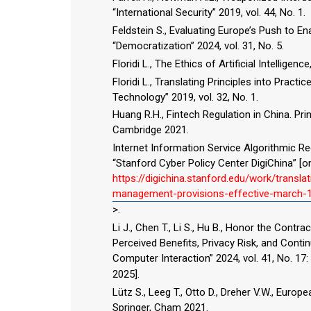
“International Security” 2019, vol. 44, No. 1.
Feldstein S., Evaluating Europe’s Push to E
“Democratization” 2024, vol. 31, No. 5.
Floridi L., The Ethics of Artificial Intellige
Floridi L., Translating Principles into Practi
Technology” 2019, vol. 32, No. 1.
Huang R.H., Fintech Regulation in China. Pri
Cambridge 2021.
Internet Information Service Algorithmic 
“Stanford Cyber Policy Center DigiChina” [on
https://digichina.stanford.edu/work/transl
management-provisions-effective-march-
>.
Li J., Chen T., Li S., Hu B., Honor the Co
Perceived Benefits, Privacy Risk, and Conti
Computer Interaction” 2024, vol. 41, No. 17:
2025].
Lütz S., Leeg T., Otto D., Dreher V.W., Euro
Springer, Cham 2021.