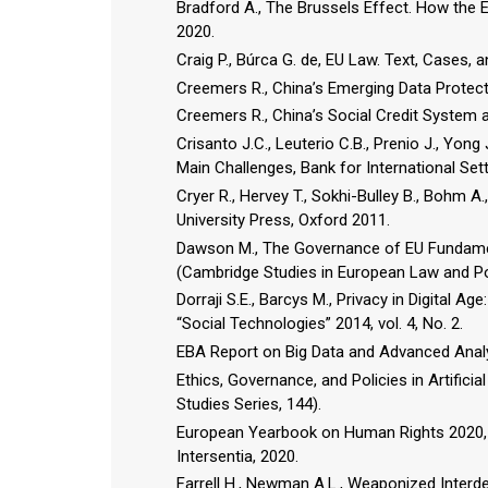
Bradford A., The Brussels Effect. How the 
2020.
Craig P., Búrca G. de, EU Law. Text, Cases, a
Creemers R., China’s Emerging Data Protecti
Creemers R., China’s Social Credit System a
Crisanto J.C., Leuterio C.B., Prenio J., Yon
Main Challenges, Bank for International Set
Cryer R., Hervey T., Sokhi-Bulley B., Bohm 
University Press, Oxford 2011.
Dawson M., The Governance of EU Fundamen
(Cambridge Studies in European Law and Pol
Dorraji S.E., Barcys M., Privacy in Digital 
“Social Technologies” 2014, vol. 4, No. 2.
EBA Report on Big Data and Advanced Analyt
Ethics, Governance, and Policies in Artificial
Studies Series, 144).
European Yearbook on Human Rights 2020, ed.
Intersentia, 2020.
Farrell H., Newman A.L., Weaponized Inte