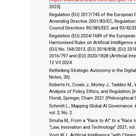
2025].
Regulation (EU) 2017/745 of the European P
Amending Directive 2001/83/EC, Regulation
Council Directives 90/385/EEC and 93/42/EEC
Regulation (EU) 2024/1689 of the European
Harmonised Rules on Artificial Intelligenc
(EU) No. 168/2013, (EU) 2018/858, (EU) 201
2016/797 and (EU) 2020/1828 (Artificial Inte
12 VII 2024.
Rethinking Strategic Autonomy in the Digit
Notes, 30).
Roberts H., Cowls J., Morley J., Taddeo M., W
Analysis of Policy, Ethics, and Regulation, [in
Floridi, Springer, Cham 2021 (Philosophical 
Schmitt L., Mapping Global AI Governance:
vol. 2, No. 2.
Smuha M., From a “Race to AI” to a “Race to 
“Law, Innovation and Technology” 2021, vol. 
Vogt W.J., Artificial Intelligence “with Chi