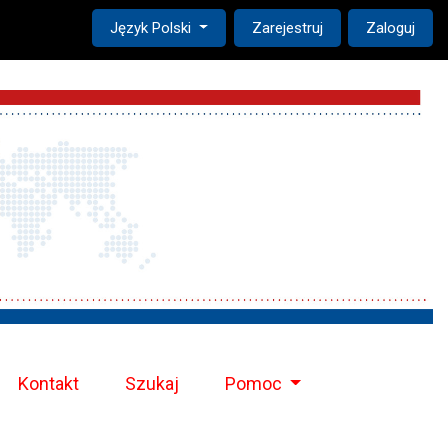
Change the language. The current language is:
Język Polski
Zarejestruj
Zaloguj
Kontakt
Szukaj
Pomoc