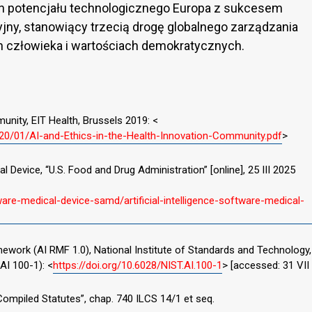
n potencjału technologicznego Europa z sukcesem
ny, stanowiący trzecią drogę globalnego zarządzania
ach człowieka i wartościach demokratycznych.
unity, EIT Health, Brussels 2019: <
020/01/AI-and-Ethics-in-the-Health-Innovation-Community.pdf
>
cal Device, “U.S. Food and Drug Administration” [online], 25 III 2025
are-medical-device-samd/artificial-intelligence-software-medical-
mework (AI RMF 1.0), National Institute of Standards and Technology,
I 100-1): <
https://doi.org/10.6028/NIST.AI.100-1
> [accessed: 31 VII
 Compiled Statutes”, chap. 740 ILCS 14/1 et seq.