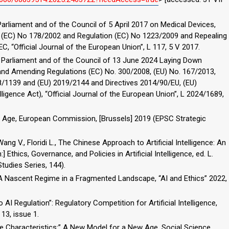
arliament and of the Council of 5 April 2017 on Medical Devices,
 (EC) No 178/2002 and Regulation (EC) No 1223/2009 and Repealing
, “Official Journal of the European Union”, L 117, 5 V 2017.
 Parliament and of the Council of 13 June 2024 Laying Down
e and Amending Regulations (EC) No. 300/2008, (EU) No. 167/2013,
8/1139 and (EU) 2019/2144 and Directives 2014/90/EU, (EU)
lligence Act), “Official Journal of the European Union”, L 2024/1689,
al Age, European Commission, [Brussels] 2019 (EPSC Strategic
ang V., Floridi L., The Chinese Approach to Artificial Intelligence: An
:] Ethics, Governance, and Policies in Artificial Intelligence, ed. L.
Studies Series, 144).
 A Nascent Regime in a Fragmented Landscape, “AI and Ethics” 2022,
AI Regulation”: Regulatory Competition for Artificial Intelligence,
13, issue 1.
nese Characteristics:” A New Model for a New Age, Social Science