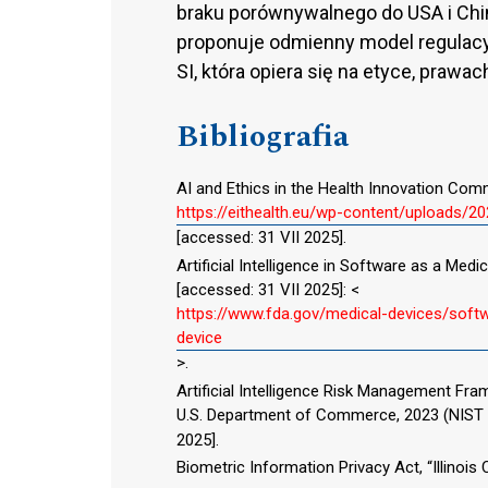
braku porównywalnego do USA i Chi
proponuje odmienny model regulacyj
SI, która opiera się na etyce, praw
Bibliografia
AI and Ethics in the Health Innovation Comm
https://eithealth.eu/wp-content/uploads/2
[accessed: 31 VII 2025].
Artificial Intelligence in Software as a Medi
[accessed: 31 VII 2025]: <
https://www.fda.gov/medical-devices/softw
device
>.
Artificial Intelligence Risk Management Fra
U.S. Department of Commerce, 2023 (NIST A
2025].
Biometric Information Privacy Act, “Illinois