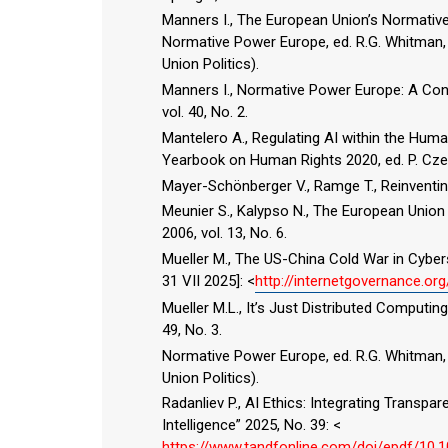
Manners I., The European Union’s Normative P
Normative Power Europe, ed. R.G. Whitman,
Union Politics).
Manners I., Normative Power Europe: A Con
vol. 40, No. 2.
Mantelero A., Regulating AI within the Hu
Yearbook on Human Rights 2020, ed. P. Czech,
Mayer-Schönberger V., Ramge T., Reinventin
Meunier S., Kalypso N., The European Union 
2006, vol. 13, No. 6.
Mueller M., The US-China Cold War in Cybers
31 VII 2025]: <
http://internetgovernance.o
Mueller M.L., It’s Just Distributed Computi
49, No. 3.
Normative Power Europe, ed. R.G. Whitman,
Union Politics).
Radanliev P., AI Ethics: Integrating Transpar
Intelligence” 2025, No. 39: <
https://www.tandfonline.com/doi/epdf/10