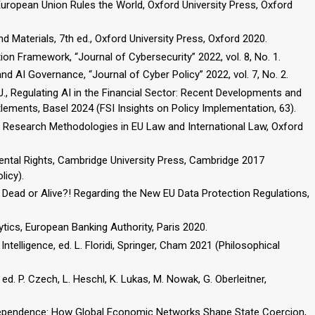
European Union Rules the World, Oxford University Press, Oxford
nd Materials, 7th ed., Oxford University Press, Oxford 2020.
on Framework, “Journal of Cybersecurity” 2022, vol. 8, No. 1.
nd AI Governance, “Journal of Cyber Policy” 2022, vol. 7, No. 2.
g J., Regulating AI in the Financial Sector: Recent Developments and
tlements, Basel 2024 (FSI Insights on Policy Implementation, 63).
A., Research Methodologies in EU Law and International Law, Oxford
tal Rights, Cambridge University Press, Cambridge 2017
icy).
Age: Dead or Alive?! Regarding the New EU Data Protection Regulations,
ics, European Banking Authority, Paris 2020.
 Intelligence, ed. L. Floridi, Springer, Cham 2021 (Philosophical
 P. Czech, L. Heschl, K. Lukas, M. Nowak, G. Oberleitner,
rdependence: How Global Economic Networks Shape State Coercion,