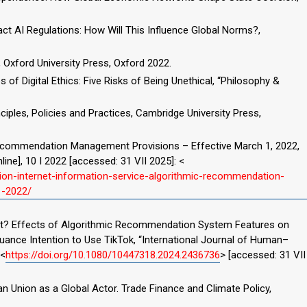
nact AI Regulations: How Will This Influence Global Norms?,
nce, Oxford University Press, Oxford 2022.
ces of Digital Ethics: Five Risks of Being Unethical, “Philosophy &
nciples, Policies and Practices, Cambridge University Press,
Recommendation Management Provisions – Effective March 1, 2022,
line], 10 I 2022 [accessed: 31 VII 2025]: <
ation-internet-information-service-algorithmic-recommendation-
1-2022/
ntract? Effects of Algorithmic Recommendation System Features on
nuance Intention to Use TikTok, “International Journal of Human–
 <
https://doi.org/10.1080/10447318.2024.2436736
> [accessed: 31 VII
pean Union as a Global Actor. Trade Finance and Climate Policy,