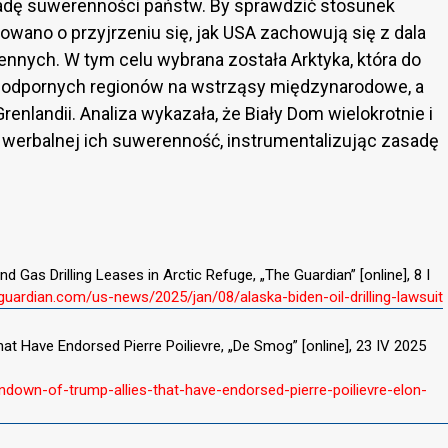
adę suwerenności państw. By sprawdzić stosunek
owano o przyjrzeniu się, jak USA zachowują się z dala
ennych. W tym celu wybrana została Arktyka, która do
j odpornych regionów na wstrząsy międzynarodowe, a
Grenlandii. Analiza wykazała, że Biały Dom wielokrotnie i
werbalnej ich suwerenność, instrumentalizując zasadę
d Gas Drilling Leases in Arctic Refuge, „The Guardian” [online], 8 I
guardian.com/us-news/2025/jan/08/alaska-biden-oil-drilling-lawsuit
t Have Endorsed Pierre Poilievre, „De Smog” [online], 23 IV 2025
own-of-trump-allies-that-have-endorsed-pierre-poilievre-elon-