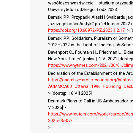
współczesnym świecie – studium przypadkó
Uniwersytetu Łódzkiego, Łódź 2023.
Damski P.P., Przypadki Alaski i Svalbardu j
„szczególności Arktyki” po 24 lutego 2022 ro
https://doi.org/10.60972/PZ.2023.1.2.171
> [
Damski P.P., Solidarism, Pluralism or Someth
2013–2022 in the Light of the English School,
Davenport C., Fountain H., Friedman L., Bide
New York Times” [online], 1 VI 2021 [dostęp: 
https://www.nytimes.com/2021/06/01/climate/
Declaration of the Establishment of the Arct
https://oaarchive.arctic-council.org/bits
ACMMCA00_Ottawa_1996_Founding_Declar
> [dostęp: 16 VII 2025].
Denmark Plans to Call in US Ambassador ove
V 2025]: <
https://www.reuters.com/world/europe/den
2025-05-07/
>.