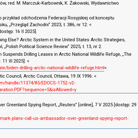
w, red. M. Marczuk-Karbownik, K. Żakowski, Wydawnictwo
ako przykład odchodzenia Federacji Rosyjskiej od konceptu
ku, „Przegląd Zachodni” 2023, t. 386, nr 12: <
dostęp: 16 II 2025].
ing Else? Arctic System in the United States Arctic Strategies,
 „Polish Political Science Review” 2025, t. 13, nr 2.
n Suspends Drilling Leases in Arctic National Wildlife Refuge, „The
11 III 2025]: <
biden-drilling-arctic-national-wildlife-refuge.html
>.
ic Council, Arctic Council, Ottawa, 19 IX 1996: <
tream/handle/11374/85/EDOCS-1752-v2-
ation.PDF?sequence=5&isAllowed=y
r Greenland Spying Report, „Reuters” [online], 7 V 2025 [dostęp: 29
mark-plans-call-us-ambassador-over-greenland-spying-report-