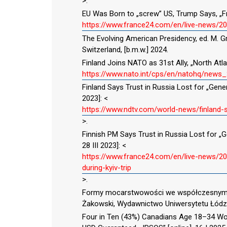
>.
EU Was Born to „screw” US, Trump Says, „Fran
https://www.france24.com/en/live-news/
The Evolving American Presidency, ed. M. Gr
Switzerland, [b.m.w.] 2024.
Finland Joins NATO as 31st Ally, „North Atla
https://www.nato.int/cps/en/natohq/news
Finland Says Trust in Russia Lost for „Gener
2023]: <
https://www.ndtv.com/world-news/finland-s
>.
Finnish PM Says Trust in Russia Lost for „Ge
28 III 2023]: <
https://www.france24.com/en/live-news/202
during-kyiv-trip
>.
Formy mocarstwowości we współczesnym św
Żakowski, Wydawnictwo Uniwersytetu Łódzk
Four in Ten (43%) Canadians Age 18–34 Wou