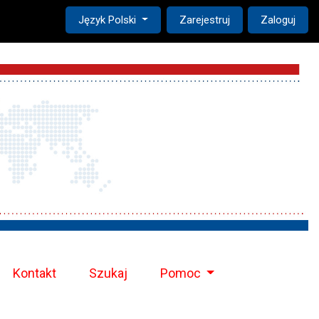
Change the language. The current language is:
Język Polski
Zarejestruj
Zaloguj
Kontakt
Szukaj
Pomoc