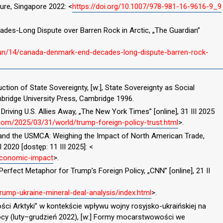
ture, Singapore 2022: <
https://doi.org/10.1007/978-981-16-9616-9_9
es-Long Dispute over Barren Rock in Arctic, „The Guardian”
jun/14/canada-denmark-end-decades-long-dispute-barren-rock-
uction of State Sovereignty, [w:], State Sovereignty as Social
ambridge University Press, Cambridge 1996.
riving U.S. Allies Away, „The New York Times” [online], 31 III 2025
com/2025/03/31/world/trump-foreign-policy-trust.html
>.
A and the USMCA: Weighing the Impact of North American Trade,
I 2020 [dostęp: 11 III 2025]: <
economic-impact
>.
 Perfect Metaphor for Trump’s Foreign Policy, „CNN” [online], 21 II
rump-ukraine-mineral-deal-analysis/index.html
>.
ości Arktyki” w kontekście wpływu wojny rosyjsko-ukraińskiej na
ocy (luty–grudzień 2022), [w:] Formy mocarstwowości we