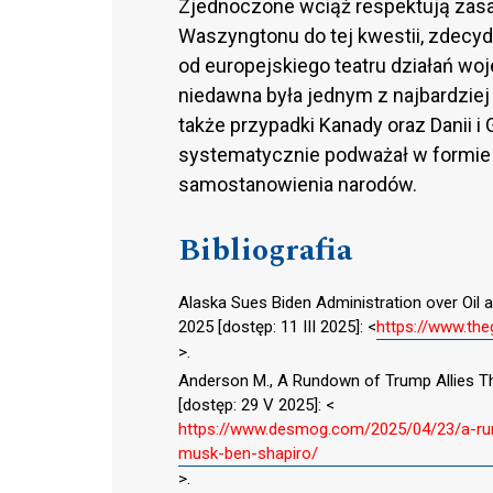
Zjednoczone wciąż respektują zas
Waszyngtonu do tej kwestii, zdecyd
od europejskiego teatru działań woj
niedawna była jednym z najbardzie
także przypadki Kanady oraz Danii i 
systematycznie podważał w formie 
samostanowienia narodów.
Bibliografia
Alaska Sues Biden Administration over Oil an
2025 [dostęp: 11 III 2025]: <
https://www.the
>.
Anderson M., A Rundown of Trump Allies Tha
[dostęp: 29 V 2025]: <
https://www.desmog.com/2025/04/23/a-rund
musk-ben-shapiro/
>.