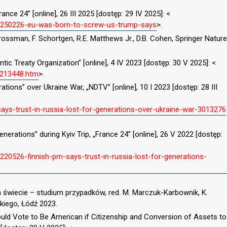
ce 24” [online], 26 III 2025 [dostęp: 29 IV 2025]: <
20250226-eu-was-born-to-screw-us-trump-says
>.
ossman, F. Schortgen, R.E. Matthews Jr., D.B. Cohen, Springer Nature
ntic Treaty Organization” [online], 4 IV 2023 [dostęp: 30 V 2025]: <
_213448.htm
>.
ations” over Ukraine War, „NDTV” [online], 10 I 2023 [dostęp: 28 III
ays-trust-in-russia-lost-for-generations-over-ukraine-war-3013276
nerations” during Kyiv Trip, „France 24” [online], 26 V 2022 [dostęp:
20526-finnish-pm-says-trust-in-russia-lost-for-generations-
iecie – studium przypadków, red. M. Marczuk-Karbownik, K.
iego, Łódź 2023.
ld Vote to Be American if Citizenship and Conversion of Assets to