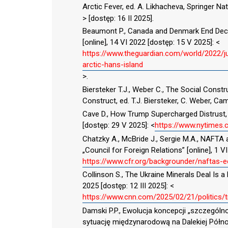
Arctic Fever, ed. A. Likhacheva, Springer Na
> [dostęp: 16 II 2025].
Beaumont P., Canada and Denmark End Decad
[online], 14 VI 2022 [dostęp: 15 V 2025]: <
https://www.theguardian.com/world/2022/
arctic-hans-island
>.
Biersteker T.J., Weber C., The Social Constr
Construct, ed. T.J. Biersteker, C. Weber, C
Cave D., How Trump Supercharged Distrust, D
[dostęp: 29 V 2025]: <
https://www.nytimes.
Chatzky A., McBride J., Sergie M.A., NAFT
„Council for Foreign Relations” [online], 1 VI
https://www.cfr.org/backgrounder/naftas-
Collinson S., The Ukraine Minerals Deal Is a
2025 [dostęp: 12 III 2025]: <
https://www.cnn.com/2025/02/21/politics/t
Damski P.P., Ewolucja koncepcji „szczególn
sytuację międzynarodową na Dalekiej Półn