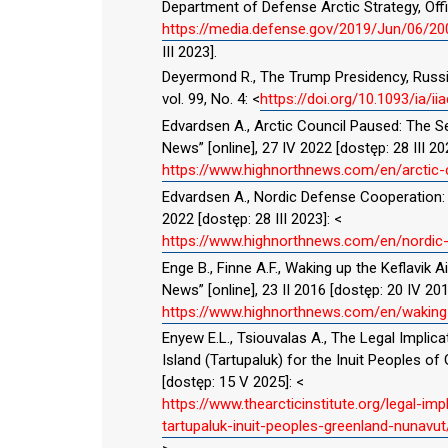
Department of Defense Arctic Strategy, Off
https://media.defense.gov/2019/Jun/06/
III 2023].
Deyermond R., The Trump Presidency, Russia 
vol. 99, No. 4: <
https://doi.org/10.1093/ia/ii
Edvardsen A., Arctic Council Paused: The S
News” [online], 27 IV 2022 [dostęp: 28 III 20
https://www.highnorthnews.com/en/arctic-
Edvardsen A., Nordic Defense Cooperation: 
2022 [dostęp: 28 III 2023]: <
https://www.highnorthnews.com/en/nordic
Enge B., Finne A.F., Waking up the Keflavik
News” [online], 23 II 2016 [dostęp: 20 IV 201
https://www.highnorthnews.com/en/waking-
Enyew E.L., Tsiouvalas A., The Legal Impl
Island (Tartupaluk) for the Inuit Peoples of 
[dostęp: 15 V 2025]: <
https://www.thearcticinstitute.org/legal-
tartupaluk-inuit-peoples-greenland-nunavut