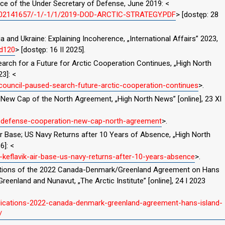
ice of the Under Secretary of Defense, June 2019: <
2002141657/-1/-1/1/2019-DOD-ARCTIC-STRATEGY.PDF
> [dostęp: 28
and Ukraine: Explaining Incoherence, „International Affairs” 2023,
ad120
> [dostęp: 16 II 2025].
earch for a Future for Arctic Cooperation Continues, „High North
23]: <
council-paused-search-future-arctic-cooperation-continues
>.
New Cap of the North Agreement, „High North News” [online], 23 XI
-defense-cooperation-new-cap-north-agreement
>.
 Air Base; US Navy Returns after 10 Years of Absence, „High North
6]: <
keflavik-air-base-us-navy-returns-after-10-years-absence
>.
ications of the 2022 Canada-Denmark/Greenland Agreement on Hans
Greenland and Nunavut, „The Arctic Institute” [online], 24 I 2023
implications-2022-canada-denmark-greenland-agreement-hans-island-
/