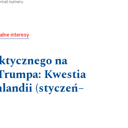
emat numeru
nalne interesy
ktycznego na
 Trumpa: Kwestia
landii (styczeń–