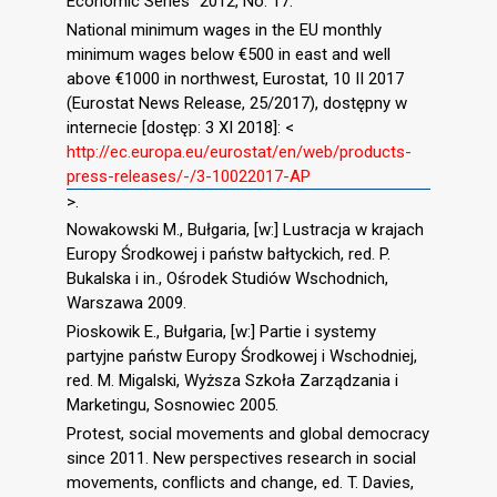
Economic Series” 2012, No. 17.
National minimum wages in the EU monthly
minimum wages below €500 in east and well
above €1000 in northwest, Eurostat, 10 II 2017
(Eurostat News Release, 25/2017), dostępny w
internecie [dostęp: 3 XI 2018]: <
http://ec.europa.eu/eurostat/en/web/products-
press-releases/-/3-10022017-AP
>.
Nowakowski M., Bułgaria, [w:] Lustracja w krajach
Europy Środkowej i państw bałtyckich, red. P.
Bukalska i in., Ośrodek Studiów Wschodnich,
Warszawa 2009.
Pioskowik E., Bułgaria, [w:] Partie i systemy
partyjne państw Europy Środkowej i Wschodniej,
red. M. Migalski, Wyższa Szkoła Zarządzania i
Marketingu, Sosnowiec 2005.
Protest, social movements and global democracy
since 2011. New perspectives research in social
movements, conﬂicts and change, ed. T. Davies,