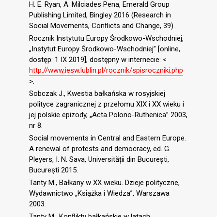
H. E. Ryan, A. Milciades Pena, Emerald Group
Publishing Limited, Bingley 2016 (Research in
Social Movements, Conﬂicts and Change, 39).
Rocznik Instytutu Europy Środkowo-Wschodniej,
„Instytut Europy Środkowo-Wschodniej” [online,
dostęp: 1 IX 2019], dostępny w internecie: <
http://www.iesw.lublin.pl/rocznik/spisroczniki.php
>.
Sobczak J., Kwestia bałkańska w rosyjskiej
polityce zagranicznej z przełomu XIX i XX wieku i
jej polskie epizody, „Acta Polono-Ruthenica” 2003,
nr 8.
Social movements in Central and Eastern Europe.
A renewal of protests and democracy, ed. G.
Pleyers, I. N. Sava, Universității din București,
București 2015.
Tanty M., Bałkany w XX wieku. Dzieje polityczne,
Wydawnictwo „Książka i Wiedza”, Warszawa
2003.
Tanty M., Konﬂikty bałkańskie w latach