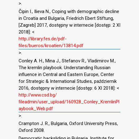
>.
Čipin I., Ilieva N., Coping with demographic decline
in Croatia and Bulgaria, Friedrich Ebert Stiftung,
[Zagreb] 2017, dostępny w internecie [dostęp: 2 XI
2018]: <
http://library.fes.de/pdf-
ﬁles/bueros/kroatien/13814.pdf
>.
Conley A. H., Mina J., Stefanov R., Vladimirov M.,
The kremlin playbook. Understanding Russian
inﬂuence in Central and Eastern Europe, Center
for Strategic & International Studies, październik
2016, dostępny w internecie [dostęp: 6 XI 2018]: <
http://www.csd.bg/
ﬁleadmin/user_upload/160928_Conley_KremlinPl
aybook_Web.pdf
>.
Crampton J. R., Bulgaria, Oxford University Press,
Oxford 2008.
Democratic backsliding in Bulgaria, Institute for