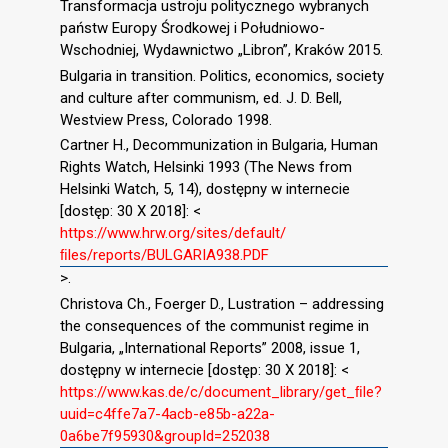
Transformacja ustroju politycznego wybranych
państw Europy Środkowej i Południowo-
Wschodniej, Wydawnictwo „Libron”, Kraków 2015.
Bulgaria in transition. Politics, economics, society
and culture after communism, ed. J. D. Bell,
Westview Press, Colorado 1998.
Cartner H., Decommunization in Bulgaria, Human
Rights Watch, Helsinki 1993 (The News from
Helsinki Watch, 5, 14), dostępny w internecie
[dostęp: 30 X 2018]: <
https://www.hrw.org/sites/default/
ﬁles/reports/BULGARIA938.PDF
>.
Christova Ch., Foerger D., Lustration – addressing
the consequences of the communist regime in
Bulgaria, „International Reports” 2008, issue 1,
dostępny w internecie [dostęp: 30 X 2018]: <
https://www.kas.de/c/document_library/get_ﬁle?
uuid=c4ffe7a7-4acb-e85b-a22a-
0a6be7f95930&groupId=252038