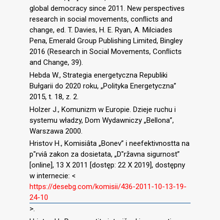
global democracy since 2011. New perspectives
research in social movements, conﬂicts and
change, ed. T. Davies, H. E. Ryan, A. Milciades
Pena, Emerald Group Publishing Limited, Bingley
2016 (Research in Social Movements, Conﬂicts
and Change, 39).
Hebda W., Strategia energetyczna Republiki
Bułgarii do 2020 roku, „Polityka Energetyczna”
2015, t. 18, z. 2.
Holzer J., Komunizm w Europie. Dzieje ruchu i
systemu władzy, Dom Wydawniczy „Bellona”,
Warszawa 2000.
Hristov H., Komisiâta „Bonev” i neefektivnostta na
p″rviâ zakon za dosietata, „D″ržavna sigurnost”
[online], 13 X 2011 [dostęp: 22 X 2019], dostępny
w internecie: <
https://desebg.com/komisii/436-2011-10-13-19-
24-10
>.