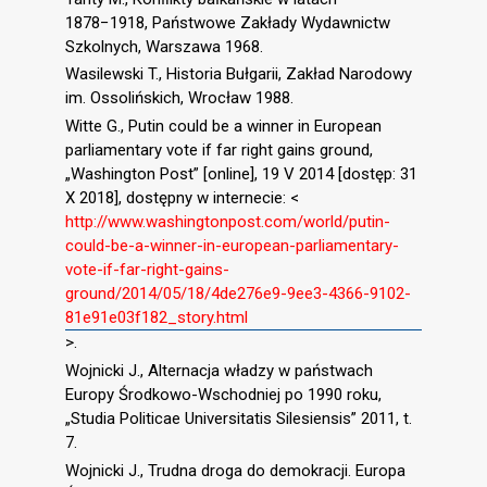
1878−1918, Państwowe Zakłady Wydawnictw
Szkolnych, Warszawa 1968.
Wasilewski T., Historia Bułgarii, Zakład Narodowy
im. Ossolińskich, Wrocław 1988.
Witte G., Putin could be a winner in European
parliamentary vote if far right gains ground,
„Washington Post” [online], 19 V 2014 [dostęp: 31
X 2018], dostępny w internecie: <
http://www.washingtonpost.com/world/putin-
could-be-a-winner-in-european-parliamentary-
vote-if-far-right-gains-
ground/2014/05/18/4de276e9-9ee3-4366-9102-
81e91e03f182_story.html
>.
Wojnicki J., Alternacja władzy w państwach
Europy Środkowo-Wschodniej po 1990 roku,
„Studia Politicae Universitatis Silesiensis” 2011, t.
7.
Wojnicki J., Trudna droga do demokracji. Europa