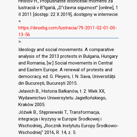
Hristov H., Propusnatite istoričeski momenti za
lustraciâ v B″lgariâ, „D″ržavna sigurnost” [online], 1
II 2011 [dostęp: 22 X 2019], dostępny w internecie:
<
https://desebg.com/lustracia/79-2011-02-01-00-
13-56
>.
Ideology and social movements. A comparative
analysis of the 2013 protests in Bulgaria, Hungary
and Romania, [w:] Social movements in Central
and Eastern Europe. A renewal of protests and
democracy, ed. G. Pleyers, I. N. Sava, Universității
din București, București 2015.
Jelavich B., Historia Bałkanów, t. 2: Wiek XX,
Wydawnictwo Uniwersytetu Jagiellońskiego,
Kraków 2005.
Jóźwik B., Stępniewski T., Transformacja,
integracja i kryzysy w Europie Środkowej i
Wschodniej, „Rocznik Instytutu Europy Środkowo-
Wschodniej” 2016, R. 14, z. 5.