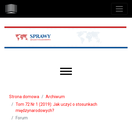
Przejdź do głównego menu
Przejdź do sekcji głównej
Przejdź do stopki
Main menu
Strona domowa
Archiwum
Tom 72 Nr 1 (2019): Jak uczyć o stosunkach
międzynarodowych?
Forum