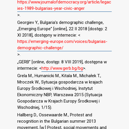
https://www.journalofdemocracy.org/article/legac
ies-1989-bulgarias-year-civic-anger
>.
Georgiev Y., Bulgaria’s demographic challenge,
„Emerging Europe” [online], 22 II 2018 [dostęp: 2
XI 2018], dostępny w internecie: <
https://emerging-europe.com/voices/bulgarias-
demographic-challenge/
>.
„GERB” [online, dostęp: 8 VIII 2019], dostępna w
interrnecie: <
http://www.gerb.bg/bg
>.
Grela M., Humanicki M., Kitala M., Michałek T.,
Mroczek W., Sytuacja gospodarcza w krajach
Europy Środkowej i Wschodniej, Instytut
Ekonomiczny NBP, Warszawa 2015 (Sytuacja
Gospodarcza w Krajach Europy Środkowej i
Wschodniej, 1/15).
Hallberg D., Ossewaarde M., Protest and
recognition in the Bulgarian summer 2013
movement, [w:] Protest, social movements and