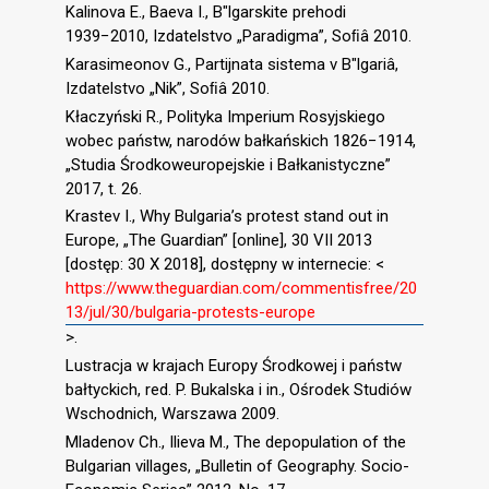
Kalinova E., Baeva I., B″lgarskite prehodi
1939−2010, Izdatelstvo „Paradigma”, Soﬁâ 2010.
Karasimeonov G., Partijnata sistema v B″lgariâ,
Izdatelstvo „Nik”, Soﬁâ 2010.
Kłaczyński R., Polityka Imperium Rosyjskiego
wobec państw, narodów bałkańskich 1826−1914,
„Studia Środkoweuropejskie i Bałkanistyczne”
2017, t. 26.
Krastev I., Why Bulgaria’s protest stand out in
Europe, „The Guardian” [online], 30 VII 2013
[dostęp: 30 X 2018], dostępny w internecie: <
https://www.theguardian.com/commentisfree/20
13/jul/30/bulgaria-protests-europe
>.
Lustracja w krajach Europy Środkowej i państw
bałtyckich, red. P. Bukalska i in., Ośrodek Studiów
Wschodnich, Warszawa 2009.
Mladenov Ch., Ilieva M., The depopulation of the
Bulgarian villages, „Bulletin of Geography. Socio-