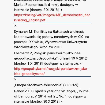
Market Economics, [b.d.m.w.], dostępny w
internecie [dostęp: 2 XI 2018]: <
https://ime.bg/var/images/IME_democractic_bac
k-sliding_English.pdf
>.
Dymarski M., Konﬂikty na Bałkanach w okresie
kształtowania się państw narodowych w XIX i na
początku XX wieku, Wydawnictwo Uniwersytetu
Wrocławskiego, Wrocław 2010.
Eberhardt P., Rosyjski panslawizm jako idea
geopolityczna, „Geopolityka” [online], 19 V 2012
[dostęp: 1 XI 2018], dostępny w internecie: <
http://geopolityka.net/rosyjski-panslawizm-jako-
idea-geopolityczna/
>.
„Europa Środkowo-Wschodnia” (ISP PAN).
Ganev V. I., Bulgaria’s year of civic anger, „Journal
of Democracy” 2014, vol. 25, No. 1, dostępny w
internecie [dostęp: 30 X 2018]: <