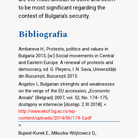
to be most significant regarding the
context of Bulgaria’s security.
Bibliografia
Ambareva H., Protests, politics and values in
Bulgaria 2013, [w:] Social movements in Central
and Eastern Europe. A renewal of protests and
democracy, ed. G. Pleyers, I. N. Sava, Universității
din București, București 2015.
Angelov I., Bulgarian strenghts and weaknesses
on the verge of the EU accession, „Economic
Annals” (Belgrad) 2007, vol. 52, No. 174−175,
dostępny w internecie [dostęp: 2 XI 2018]: <
http://www.ekof.bg.ac.rs/wp-
content/uploads/2014/06/174-5.pdf
>.
Bujwid-Kurek E., Mikucka-Wójtowicz D.,