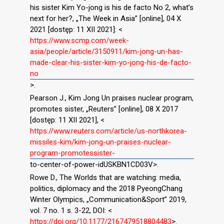
his sister Kim Yo-jong is his de facto No 2, what’s
next for her?, „The Week in Asia” [online], 04 X
2021 [dostęp: 11 XII 2021]: <
https://www.scmp.com/week-
asia/people/article/3150911/kim-jong-un-has-
made-clear-his-sister-kim-yo-jong-his-de-facto-
no
>.
Pearson J., Kim Jong Un praises nuclear program,
promotes sister, „Reuters” [online], 08 X 2017
[dostęp: 11 XII 2021], <
https://www.reuters.com/article/us-northkorea-
missiles-kim/kim-jong-un-praises-nuclear-
program-promotessister-
to-center-of-power-idUSKBN1CD03V>.
Rowe D., The Worlds that are watching: media,
politics, diplomacy and the 2018 PyeongChang
Winter Olympics, „Communication&Sport” 2019,
vol. 7 no. 1 s. 3-22, DOI: <
https://doi.org/10.1177/2167479518804483
>.