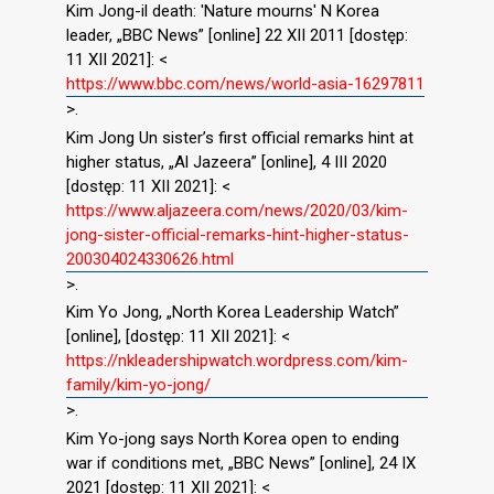
Kim Jong-il death: 'Nature mourns' N Korea
leader, „BBC News” [online] 22 XII 2011 [dostęp:
11 XII 2021]: <
https://www.bbc.com/news/world-asia-16297811
>.
Kim Jong Un sister’s first official remarks hint at
higher status, „Al Jazeera” [online], 4 III 2020
[dostęp: 11 XII 2021]: <
https://www.aljazeera.com/news/2020/03/kim-
jong-sister-official-remarks-hint-higher-status-
200304024330626.html
>.
Kim Yo Jong, „North Korea Leadership Watch”
[online], [dostęp: 11 XII 2021]: <
https://nkleadershipwatch.wordpress.com/kim-
family/kim-yo-jong/
>.
Kim Yo-jong says North Korea open to ending
war if conditions met, „BBC News” [online], 24 IX
2021 [dostęp: 11 XII 2021]: <