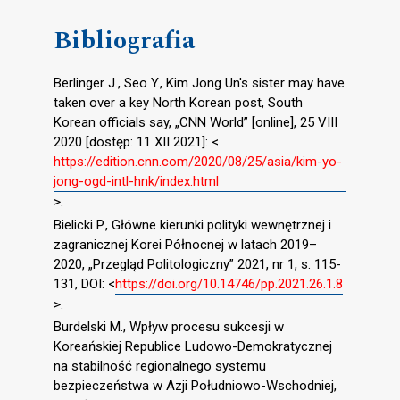
Bibliografia
Berlinger J., Seo Y., Kim Jong Un's sister may have
taken over a key North Korean post, South
Korean officials say, „CNN World” [online], 25 VIII
2020 [dostęp: 11 XII 2021]: <
https://edition.cnn.com/2020/08/25/asia/kim-yo-
jong-ogd-intl-hnk/index.html
>.
Bielicki P., Główne kierunki polityki wewnętrznej i
zagranicznej Korei Północnej w latach 2019–
2020, „Przegląd Politologiczny” 2021, nr 1, s. 115-
131, DOI: <
https://doi.org/10.14746/pp.2021.26.1.8
>.
Burdelski M., Wpływ procesu sukcesji w
Koreańskiej Republice Ludowo-Demokratycznej
na stabilność regionalnego systemu
bezpieczeństwa w Azji Południowo-Wschodniej,