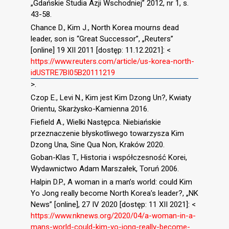
„Gdańskie Studia Azji Wschodniej” 2012, nr 1, s.
43-58.
Chance D., Kim J., North Korea mourns dead
leader, son is “Great Successor”, „Reuters”
[online] 19 XII 2011 [dostęp: 11.12.2021]: <
https://www.reuters.com/article/us-korea-north-
idUSTRE7BI05B20111219
>.
Czop E., Levi N., Kim jest Kim Dzong Un?, Kwiaty
Orientu, Skarżysko-Kamienna 2016.
Fiefield A., Wielki Następca. Niebiańskie
przeznaczenie błyskotliwego towarzysza Kim
Dzong Una, Sine Qua Non, Kraków 2020.
Goban-Klas T., Historia i współczesność Korei,
Wydawnictwo Adam Marszałek, Toruń 2006.
Halpin D.P., A woman in a man’s world: could Kim
Yo Jong really become North Korea’s leader?, „NK
News” [online], 27 IV 2020 [dostęp: 11 XII 2021]: <
https://www.nknews.org/2020/04/a-woman-in-a-
mans-world-could-kim-yo-jong-really-become-