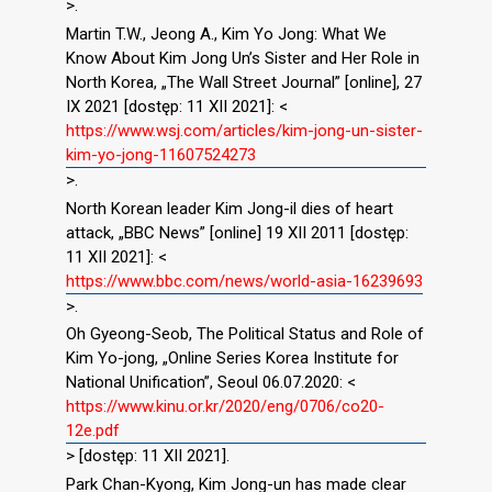
>.
Martin T.W., Jeong A., Kim Yo Jong: What We
Know About Kim Jong Un’s Sister and Her Role in
North Korea, „The Wall Street Journal” [online], 27
IX 2021 [dostęp: 11 XII 2021]: <
https://www.wsj.com/articles/kim-jong-un-sister-
kim-yo-jong-11607524273
>.
North Korean leader Kim Jong-il dies of heart
attack, „BBC News” [online] 19 XII 2011 [dostęp:
11 XII 2021]: <
https://www.bbc.com/news/world-asia-16239693
>.
Oh Gyeong-Seob, The Political Status and Role of
Kim Yo-jong, „Online Series Korea Institute for
National Unification”, Seoul 06.07.2020: <
https://www.kinu.or.kr/2020/eng/0706/co20-
12e.pdf
> [dostęp: 11 XII 2021].
Park Chan-Kyong, Kim Jong-un has made clear