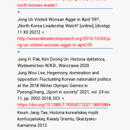
north-koreas-leader/
>.
Jong Un Visited Wonsan Aggie in April ’09?,
„North Korea Leadership Watch” [online], [dostęp:
11 XII 2021]: <
http://www.nkleadershipwatch.org/2010/10/03/jo
ng-un-visited-wonsan-aggie-in-april-09
>.
Jung H. Pak, Kim Dzong Un. Historia dyktatora,
Wydawnictwo W.A.B., Warszawa 2020.
Jung Woo Lee, Hegemony, domination and
opposition: Fluctuating Korean nationalist politics
at the 2018 Winter Olympic Games in
PyeongChang, „Sport in society” 2021, vol. 24 no.
11, pp. 2002-2018, DOI: <
https://doi.org/10.1080/17430437.2021.1883588
>.
Keum Jang-Tae, Historia koreańskiej myśli
konfucjańskiej, Kwiaty Orientu, Skarżysko-
Kamienna 2013.