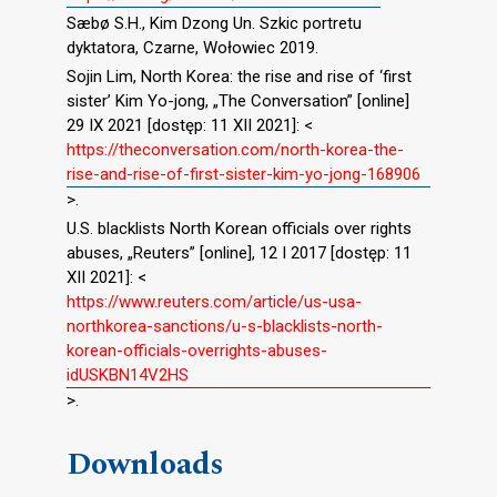
Sæbø S.H., Kim Dzong Un. Szkic portretu
dyktatora, Czarne, Wołowiec 2019.
Sojin Lim, North Korea: the rise and rise of ‘first
sister’ Kim Yo-jong, „The Conversation” [online]
29 IX 2021 [dostęp: 11 XII 2021]: <
https://theconversation.com/north-korea-the-
rise-and-rise-of-first-sister-kim-yo-jong-168906
>.
U.S. blacklists North Korean officials over rights
abuses, „Reuters” [online], 12 I 2017 [dostęp: 11
XII 2021]: <
https://www.reuters.com/article/us-usa-
northkorea-sanctions/u-s-blacklists-north-
korean-officials-overrights-abuses-
idUSKBN14V2HS
>.
Downloads