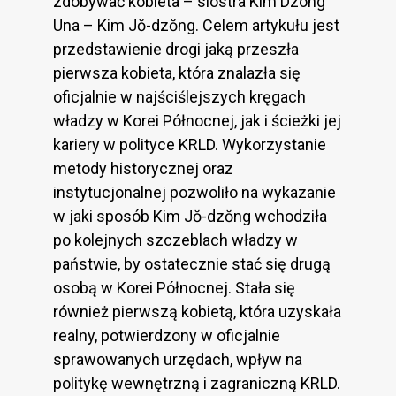
zdobywać kobieta – siostra Kim Dzong
Una – Kim Jŏ-dzŏng. Celem artykułu jest
przedstawienie drogi jaką przeszła
pierwsza kobieta, która znalazła się
oficjalnie w najściślejszych kręgach
władzy w Korei Północnej, jak i ścieżki jej
kariery w polityce KRLD. Wykorzystanie
metody historycznej oraz
instytucjonalnej pozwoliło na wykazanie
w jaki sposób Kim Jŏ-dzŏng wchodziła
po kolejnych szczeblach władzy w
państwie, by ostatecznie stać się drugą
osobą w Korei Północnej. Stała się
również pierwszą kobietą, która uzyskała
realny, potwierdzony w oficjalnie
sprawowanych urzędach, wpływ na
politykę wewnętrzną i zagraniczną KRLD.