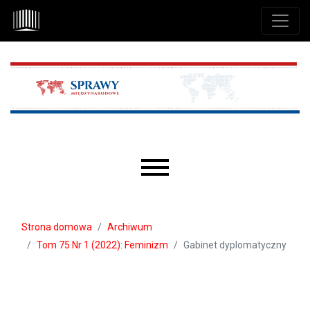
Przejdź do głównego menu
Przejdź do sekcji głównej
Przejdź do stopki
Main menu
Strona domowa
Archiwum
Tom 75 Nr 1 (2022): Feminizm
Gabinet dyplomatyczny