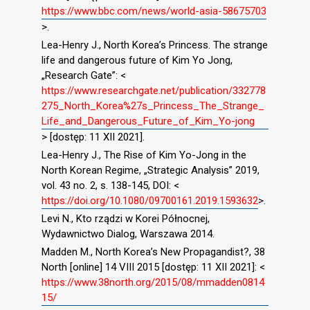
https://www.bbc.com/news/world-asia-58675703
>.
Lea-Henry J., North Korea’s Princess. The strange
life and dangerous future of Kim Yo Jong,
„Research Gate”: <
https://www.researchgate.net/publication/332778
275_North_Korea%27s_Princess_The_Strange_
Life_and_Dangerous_Future_of_Kim_Yo-jong
> [dostęp: 11 XII 2021].
Lea-Henry J., The Rise of Kim Yo-Jong in the
North Korean Regime, „Strategic Analysis” 2019,
vol. 43 no. 2, s. 138-145, DOI: <
https://doi.org/10.1080/09700161.2019.1593632
>.
Levi N., Kto rządzi w Korei Północnej,
Wydawnictwo Dialog, Warszawa 2014.
Madden M., North Korea’s New Propagandist?, 38
North [online] 14 VIII 2015 [dostęp: 11 XII 2021]: <
https://www.38north.org/2015/08/mmadden0814
15/