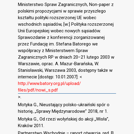
Ministerstwo Spraw Zagranicznych, Non-paper z
polskimi propozycjami w sprawie przyszłego
kształtu polityki rozszerzonej UE wobec
wschodnich sąsiadów, [w:] Polityka rozszerzonej
Unii Europejskiej wobec nowych sąsiadów.
Sprawozdanie z konferencji zorganizowanej
przez Fundację im. Stefana Batorego we
współpracy z Ministerstwem Spraw
Zagranicznych RP w dniach 20−21 lutego 2003 w
Warszawie, oprac. A. Mazur-Barańska, W.
Stanisławski, Warszawa 2003, dostępny także w
internecie [dostęp: 10.01.2007]: <
http://www.batory.org.pl/upload/
ﬁles/pdf/nowi_s.pdf
>.
Motyka G., Nieustający polsko-ukraiński spór o
historię, „Sprawy Międzynarodowe” 2018, nr 1.
Motyka G., Od rzezi wołyńskiej do akcji „Wisła”,
Kraków 2011.
Partnerstwo Wschodnie – raport otwarcia, red. B.