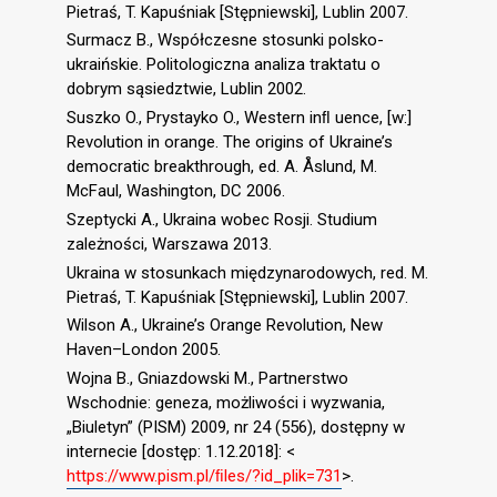
Pietraś, T. Kapuśniak [Stępniewski], Lublin 2007.
Surmacz B., Współczesne stosunki polsko-
ukraińskie. Politologiczna analiza traktatu o
dobrym sąsiedztwie, Lublin 2002.
Suszko O., Prystayko O., Western inﬂ uence, [w:]
Revolution in orange. The origins of Ukraine’s
democratic breakthrough, ed. A. Åslund, M.
McFaul, Washington, DC 2006.
Szeptycki A., Ukraina wobec Rosji. Studium
zależności, Warszawa 2013.
Ukraina w stosunkach międzynarodowych, red. M.
Pietraś, T. Kapuśniak [Stępniewski], Lublin 2007.
Wilson A., Ukraine’s Orange Revolution, New
Haven–London 2005.
Wojna B., Gniazdowski M., Partnerstwo
Wschodnie: geneza, możliwości i wyzwania,
„Biuletyn” (PISM) 2009, nr 24 (556), dostępny w
internecie [dostęp: 1.12.2018]: <
https://www.pism.pl/ﬁles/?id_plik=731
>.