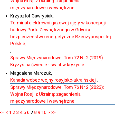
Wojna Rosji z Ukrainą: zagadnienia
międzynarodowe i wewnętrzne
Krzysztof Gawrysiak,
Terminal elektrowni gazowej ujęty w koncepcji
budowy Portu Zewnętrznego w Gdyni a
bezpieczeństwo energetyczne Rzeczypospolitej
Polskiej
,
Sprawy Międzynarodowe: Tom 72 Nr 2 (2019):
Kryzys na świecie - świat w kryzysie
Magdalena Marczuk,
Kanada wobec wojny rosyjsko-ukraińskiej
,
Sprawy Międzynarodowe: Tom 76 Nr 2 (2023):
Wojna Rosji z Ukrainą: zagadnienia
międzynarodowe i wewnętrzne
<<
<
1
2
3
4
5
6
7
8
9
10
>
>>