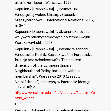
ukraińskie. Raport, Warszawa 1997.
Kapuśniak [Stępniewski] T., Polityka Unii
Europejskiej wobec Ukrainy, „Stosunki
Międzynarodowe – International Relations” 2007,
nr 3−4.
Kapuśniak [Stępniewski] T., Ukraina jako obszar
wpływów międzynarodowych po zimnej wojnie,
Warszawa–Lublin 2008.
Kapuśniak [Stępniewski] T., Wymiar Wschodni
Europejskiej Polityki Sąsiedztwa Unii Europejskiej.
Inkluzja bez członkostwa? / The eastern
dimension of the European Union’s
Neighbourhood Policy. Inclusion without
membership?, Warszawa 2010 (Zeszyty
Natolińskie, 42), dostępny w internecie [dostęp:
1.12.2018]: <
http://www.natolin.edu.pl/pdf/zeszyty/Natolin_Ze
szty_42.pdf
>.
Kempe I., Solonenko I., International orientation