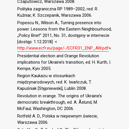
Czaputowicz, Warszawa 2008.
Polityka zagraniczna RP 1989−2002, red. R.
Kuźniar, K. Szczepanik, Warszawa 2006.
Popescu N., Wilson A., Turning presence into
power. Lessons from the Eastern Neighbourhood,
„Policy Brief” 2011, No. 31, dostępny w internecie
[dostęp: 1.12.2018]: <
http://www.ecfr.eu/page/-/ECFR31_ENP_AW.pdf
>.
Presidential election and Orange Revolution
implications for Ukraine’s transition, ed. H. Kurth, I.
Kempe, Kyiv 2005.
Region Kaukazu w stosunkach
międzynarodowych, red. K. Iwańczuk, T.
Kapuśniak [Stępniewski], Lublin 2008.
Revolution in orange. The origins of Ukraine’s
democratic breakthrough, ed. A. Åslund, M.
McFaul, Washington, DC 2006.
Rotfeld A. D., Polska w niepewnym świecie,
Warszawa 2006.