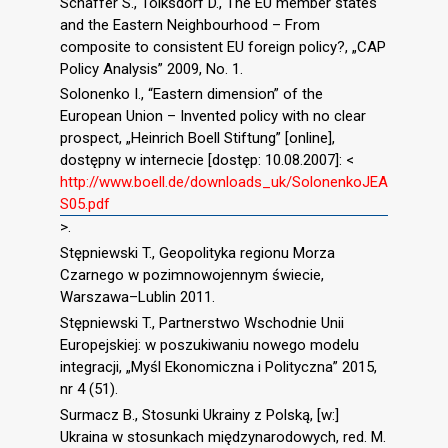
Schaffer S., Tolksdorf D., The EU member states
and the Eastern Neighbourhood – From
composite to consistent EU foreign policy?, „CAP
Policy Analysis” 2009, No. 1.
Solonenko I., “Eastern dimension” of the
European Union – Invented policy with no clear
prospect, „Heinrich Boell Stiftung” [online],
dostępny w internecie [dostęp: 10.08.2007]: <
http://www.boell.de/downloads_uk/SolonenkoJEA
S05.pdf
>.
Stępniewski T., Geopolityka regionu Morza
Czarnego w pozimnowojennym świecie,
Warszawa–Lublin 2011.
Stępniewski T., Partnerstwo Wschodnie Unii
Europejskiej: w poszukiwaniu nowego modelu
integracji, „Myśl Ekonomiczna i Polityczna” 2015,
nr 4 (51).
Surmacz B., Stosunki Ukrainy z Polską, [w:]
Ukraina w stosunkach międzynarodowych, red. M.