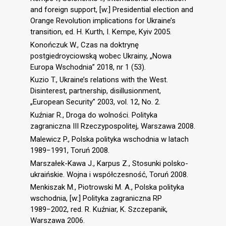
and foreign support, [w:] Presidential election and
Orange Revolution implications for Ukraine’s
transition, ed. H. Kurth, I. Kempe, Kyiv 2005.
Konończuk W., Czas na doktrynę
postgiedroyciowską wobec Ukrainy, „Nowa
Europa Wschodnia” 2018, nr 1 (53).
Kuzio T., Ukraine’s relations with the West.
Disinterest, partnership, disillusionment,
„European Security” 2003, vol. 12, No. 2.
Kuźniar R., Droga do wolności. Polityka
zagraniczna III Rzeczypospolitej, Warszawa 2008.
Malewicz P., Polska polityka wschodnia w latach
1989−1991, Toruń 2008.
Marszałek-Kawa J., Karpus Z., Stosunki polsko-
ukraińskie. Wojna i współczesność, Toruń 2008.
Menkiszak M., Piotrowski M. A., Polska polityka
wschodnia, [w:] Polityka zagraniczna RP
1989−2002, red. R. Kuźniar, K. Szczepanik,
Warszawa 2006.