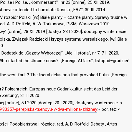
Polʹše i Polʹše, „Kommersant"”, nr 23 [online], 25 XII 2019.
 never intended to humiliate Russia, „FAZ”, 30 III 2014.
IV rozbiór Polski, [w:] Białe plamy – czarne plamy. Sprawy trudne w
ed. A. D. Rotfeld, A. W. Torkunowa, PISM, Warszawa 2010.
vy” [online], 28 XII 2019 [dostęp: 23 I 2020], dostępny w internecie: .
Polska, Związek Radziecki i kryzys systemu wersalskiego, [w:] Białe
0.
Dodatek do „Gazety Wyborczej”. „Ale Historia”, nr 7, 7 II 2020.
ho started the Ukraine crisis?, „Foreign Affairs”, listopad–grudzień
 the west fault? The liberal delusions that provoked Putin, „Foreign
äter? Folgenreich: Europas neue Gedankkultur sieht das Leid der
Zeitung”, 21 II 2020.
ej [online], 5 I 2020 [dostęp: 20 I 2020], dostępny w internecie: <
05/83357-perepiska-tsenoyu-v-dva-milliona-zhizney
>; por. też: <
i. Podobieństwa i różnice, red. A. D. Rotfeld, Debaty „Artes