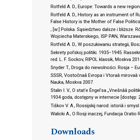
Rotfeld A. D., Europe: Towards a new region
Rotfeld A. D., History as an instrument of 
False History is the Mother of False Politic
, [w:] Polska. Sąsiedztwo dalsze i bliższe. 
Wojciecha Materskiego, ISP PAN, Warszaw
Rotfeld A. D., W poszukiwaniu strategii, Bo
Sekrety pol’skoj politiki. 1935−1945. Rasse
red. L. F. Sockov, RIPOL klassik, Moskva 201
Snyder T., Droga do niewolności. Rosja – 
SSSR, Vostočnaâ Evropa i Vtoraâ mirovaâ voj
Nauka, Moskva 2007.
Stalin I. V., O statʹe Èngelʹsa „Vnešnââ pol
1934 goda, dostępny w internecie [dostęp: 2
Tiškov V. A., Rossijskij narod: istoriâ i s
Walicki A., O Rosji inaczej, Fundacja Orati
Downloads