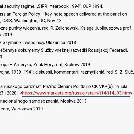
al security regime, „SIPRI Yearbook 1994”, OUP 1994.
Russian Foreign Policy – key-note speech delivered at the panel on
s, CSIS, Washington, DC, Nov. 13,
Różne punkty widzenia, red. R. Żelichowski, Księga Jubileuszowa prof.
a 2019.
sz Szymanik i wspólnicy, Olszanica 2018.
krečennye dokumenty Služby vnešnej razvedki Rossijskoj Federacii,
0.
Europa – Ameryka, Znak Horyzont, Kraków 2019.
na, 1939−1941: diskussii, kommentarii, razmyšleniâ, red. S. Z. Sluč,
itika russkogo carizma”. Pisʹmo členam Politbûro CK VKP(b), 19 iûlâ
3 I 2020]: <
https://www.marxists.org/russkij/stalin/t14/t14_03.htm
>.
mysl nacionalʹnogo samosoznaniâ, Moskva 2013.
o Recta, Warszawa 2019.