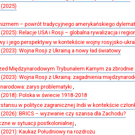
 (2025)
nizmem – powrót tradycyjnego amerykańskiego dylematu
25): Relacje USA i Rosji – globalna rywalizacja i regio
 i jego perspektywy w kontekście wojny rosyjsko-ukrai
2023): Wojna Rosji z Ukrainą a nowy ład światowy
rzed Międzynarodowym Trybunałem Karnym za zbrodnie p
(2023): Wojna Rosji z Ukrainą: zagadnienia międzynaro
arodowa: zarys problematyki
,
(2018): Polska w świecie 1918-2018
ystansu w polityce zagranicznej Indii w kontekście czł
(2026): BRICS – wyzwanie czy szansa dla Zachodu?
czne w sytuacji postkolonialnej
,
(2021): Kaukaz Południowy na rozdrożu