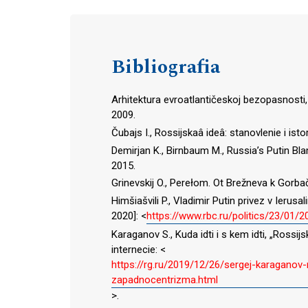
Bibliografia
Arhitektura evroatlantičeskoj bezopasnosti, 
2009.
Čubajs I., Rossijskaâ ideâ: stanovlenie i ist
Demirjan K., Birnbaum M., Russia’s Putin Bla
2015.
Grinevskij O., Perełom. Ot Brežneva k Gorb
Himšiašvili P., Vladimir Putin privez v Ierusa
2020]: <
https://www.rbc.ru/politics/23/01
Karaganov S., Kuda idti i s kem idti, „Rossij
internecie: <
https://rg.ru/2019/12/26/sergej-karagano
zapadnocentrizma.html
>.