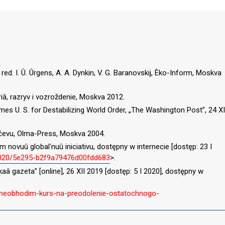
red. I. Û. Ûrgens, A. A. Dynkin, V. G. Baranovskij, Èko-Inform, Moskva
oriâ, razryv i vozroždenie, Moskva 2012.
mes U. S. for Destabilizing World Order, „The Washington Post”, 24 XI
ačevu, Olma-Press, Moskva 2004.
lim novuû globalʹnuû iniciativu, dostępny w internecie [dostęp: 23 I
/2020/5e295-b2f9a79476d00fdd683
>.
skaâ gazeta” [online], 26 XII 2019 [dostęp: 5 I 2020], dostępny w
v-neobhodim-kurs-na-preodolenie-ostatochnogo-