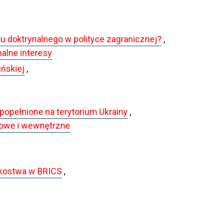
 doktrynalnego w polityce zagranicznej?
,
nalne interesy
ńskiej
,
opełnione na terytorium Ukrainy
,
dowe i wewnętrzne
onkostwa w BRICS
,