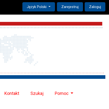
Change the language. The current language is:
Język Polski
Zarejestruj
Zaloguj
Kontakt
Szukaj
Pomoc