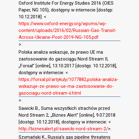
Oxford Institute For Energy Studies 2016 (OIES
Paper, NG 105), dostępny w internecie [dostęp:
10.12.2018]: <
https://www.oxford-energy.org/wpcms/wp-
content/uploads/2016/02/Russian-Gas-Transit-
Across-Ukraine-Post-2019-NG-105.pdf
>.
Polska analiza wskazuje, że prawo UE ma
zastosowanie do gazociągu Nord Stream II,
„Forsal” [online], 13.10.2017 [dostęp: 10.12.2018],
dostępny w internecie: <
https://forsal.pl/artykuly/1077882,polska-analiza-
wskazuje-ze-prawo-ue-ma-zastosowanie-do-
gazociagu-nord-stream-ii.html
>.
Sawicki B., Suma wszystkich strachów przed
Nord Stream 2, „Biznes Alert” [online], 9.07.2018
[dostęp: 10.12.2018], dostępny w internecie: <
http://biznesalert.pl/sawicki-nord-stream-2/
>.
Szymański K., Russia’s gas pipeline threatens