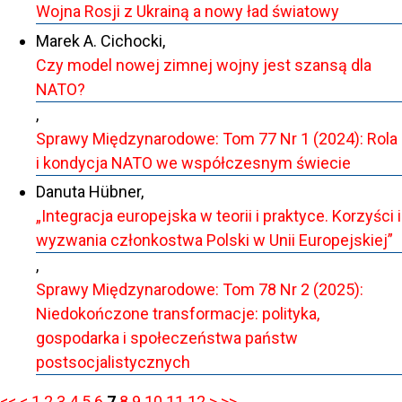
Wojna Rosji z Ukrainą a nowy ład światowy
Marek A. Cichocki,
Czy model nowej zimnej wojny jest szansą dla
NATO?
,
Sprawy Międzynarodowe: Tom 77 Nr 1 (2024): Rola
i kondycja NATO we współczesnym świecie
Danuta Hübner,
„Integracja europejska w teorii i praktyce. Korzyści i
wyzwania członkostwa Polski w Unii Europejskiej”
,
Sprawy Międzynarodowe: Tom 78 Nr 2 (2025):
Niedokończone transformacje: polityka,
gospodarka i społeczeństwa państw
postsocjalistycznych
<<
<
1
2
3
4
5
6
7
8
9
10
11
12
>
>>