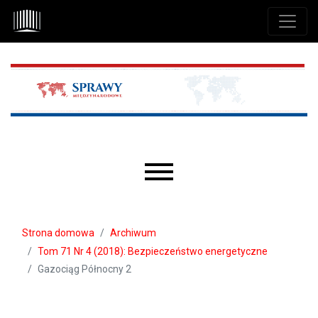
Przejdź do głównego menu
Przejdź do sekcji głównej
Przejdź do stopki
Main menu
Strona domowa
Archiwum
Tom 71 Nr 4 (2018): Bezpieczeństwo energetyczne
Gazociąg Północny 2