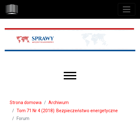
Przejdź do głównego menu
Przejdź do sekcji głównej
Przejdź do stopki
Main menu
Strona domowa
Archiwum
Tom 71 Nr 4 (2018): Bezpieczeństwo energetyczne
Forum