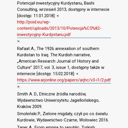
Potencjał inwestycyjny Kurdystanu, Bashi
Consulting, wrzesień 2013, dostępny w internecie
[dostęp: 11.01.2018]: <
http://poid.eu/wp-
content/uploads/2013/10/Potencja%C5%82-
inwestycyjny-Kurdystanu.pdf
>.
Rafaat A., The 1926 annexation of southern
Kurdistan to Iraq. The Kurdish narrative,
„American Research Journal of History and
Culture” 2017, vol. 3, issue 1, dostępny także w
internecie [dostęp: 15.02.2018]: <
https://www.arjonline.org/papers/arjhc/v3-i1/2.pdf
>.
Smith A. D., Etniczne źródła narodów,
Wydawnictwo Uniwersytetu Jagiellońskiego,
Kraków 2009.
Smoleński P., Zielone migdały, czyli po co światu
Kurdowie, Wydawnictwo Czarne, Wołowiec 2016.
Taner A., From empire to republic. Turkish