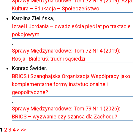
Sprawy Międzynarodowe: Tom 72 Nr 3 (2019): Azja:
Kultura – Edukacja – Społeczeństwo
Karolina Zielińska,
Izrael i Jordania – dwadzieścia pięć lat po traktacie
pokojowym
,
Sprawy Międzynarodowe: Tom 72 Nr 4 (2019):
Rosja i Białoruś: trudni sąsiedzi
Konrad Świder,
BRICS i Szanghajska Organizacja Współpracy jako
komplementarne formy instytucjonalne i
geopolityczne?
,
Sprawy Międzynarodowe: Tom 79 Nr 1 (2026):
BRICS – wyzwanie czy szansa dla Zachodu?
1
2
3
4
>
>>