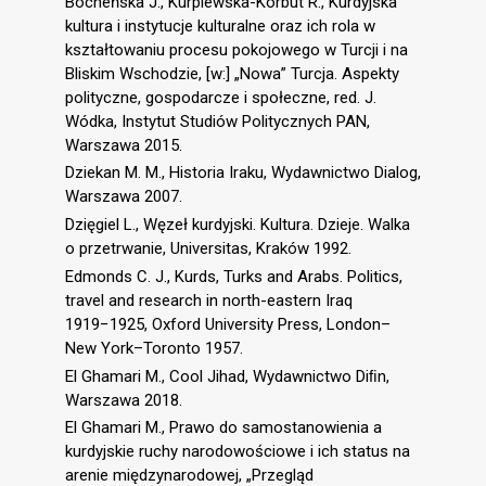
Bocheńska J., Kurpiewska-Korbut R., Kurdyjska
kultura i instytucje kulturalne oraz ich rola w
kształtowaniu procesu pokojowego w Turcji i na
Bliskim Wschodzie, [w:] „Nowa” Turcja. Aspekty
polityczne, gospodarcze i społeczne, red. J.
Wódka, Instytut Studiów Politycznych PAN,
Warszawa 2015.
Dziekan M. M., Historia Iraku, Wydawnictwo Dialog,
Warszawa 2007.
Dzięgiel L., Węzeł kurdyjski. Kultura. Dzieje. Walka
o przetrwanie, Universitas, Kraków 1992.
Edmonds C. J., Kurds, Turks and Arabs. Politics,
travel and research in north-eastern Iraq
1919−1925, Oxford University Press, London–
New York–Toronto 1957.
El Ghamari M., Cool Jihad, Wydawnictwo Diﬁn,
Warszawa 2018.
El Ghamari M., Prawo do samostanowienia a
kurdyjskie ruchy narodowościowe i ich status na
arenie międzynarodowej, „Przegląd