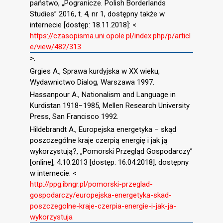
państwo, „Pogranicze. Polish Borderlands
Studies” 2016, t. 4, nr 1, dostępny także w
internecie [dostęp: 18.11.2018]: <
https://czasopisma.uni.opole.pl/index.php/p/articl
e/view/482/313
>.
Grgies A., Sprawa kurdyjska w XX wieku,
Wydawnictwo Dialog, Warszawa 1997.
Hassanpour A., Nationalism and Language in
Kurdistan 1918−1985, Mellen Research University
Press, San Francisco 1992.
Hildebrandt A., Europejska energetyka – skąd
poszczególne kraje czerpią energię i jak ją
wykorzystują?, „Pomorski Przegląd Gospodarczy”
[online], 4.10.2013 [dostęp: 16.04.2018], dostępny
w internecie: <
http://ppg.ibngr.pl/pomorski-przeglad-
gospodarczy/europejska-energetyka-skad-
poszczegolne-kraje-czerpia-energie-i-jak-ja-
wykorzystuja