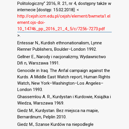
Politologiczny” 2016, R. 21, nr 4, dostępny także w
internecie [dostęp: 15.02.2018]: <
http://cejsh.icm.edu.pl/cejsh/element/bwmeta1.el
ement.ojs-doi-
10_14746_pp_2016_21_4_5/c/7256-7273.pdf
>.
Entessar N., Kurdish ethnonationalism, Lynne
Rienner Publishers, Boulder–London 1992.
Gellner E., Narody i nacjonalizmy, Wydawnictwo
Diﬁ n, Warszawa 1991.
Genocide in Iraq. The Anfal campaign against the
Kurds. A Middle East Watch report, Human Rights
Watch, New York–Washington–Los Angeles–
London 1993.
Ghassemlou A. R., Kurdystan i Kurdowie, Książka i
Wiedza, Warszawa 1969.
Giedz M., Kurdystan. Bez miejsca na mapie,
Bernardinum, Pelplin 2010.
Giedz M., Szanse Kurdów na niepodległe