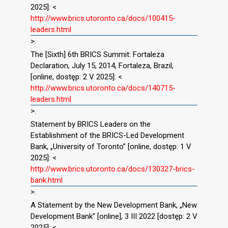
2025]: <
http://www.brics.utoronto.ca/docs/100415-
leaders.html
>.
The [Sixth] 6th BRICS Summit: Fortaleza
Declaration, July 15, 2014, Fortaleza, Brazil,
[online, dostęp: 2 V 2025]: <
http://www.brics.utoronto.ca/docs/140715-
leaders.html
>.
Statement by BRICS Leaders on the
Establishment of the BRICS-Led Development
Bank, „University of Toronto” [online, dostęp: 1 V
2025]: <
http://www.brics.utoronto.ca/docs/130327-brics-
bank.html
>.
A Statement by the New Development Bank, „New
Development Bank” [online], 3 III 2022 [dostęp: 2 V
2025]: <