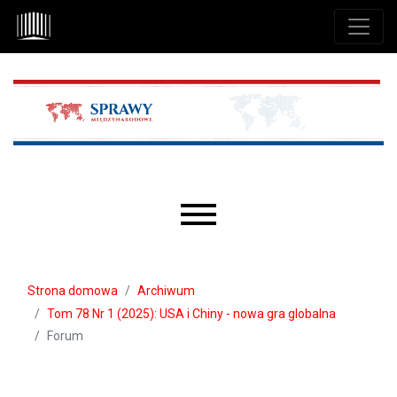
Przejdź do głównego menu
Przejdź do sekcji głównej
Przejdź do stopki
Main menu
Strona domowa
Archiwum
Tom 78 Nr 1 (2025): USA i Chiny - nowa gra globalna
Forum