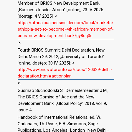
Member of BRICS New Development Bank,
„Business Insider Africa” [online], 23 IV 2025
[dostęp: 4 V 2025]: <
https://africa.businessinsider.com/local/markets/
ethiopia-set-to-become-4th-african-member-of-
brics-new-development-bank/gy8cq0s
>.
Fourth BRICS Summit: Delhi Declaration, New
Delhi, March 29, 2012, „University of Toronto”
[online, dostęp: 30 IV 2025]: <
http://www.brics.utoronto.ca/docs/120329-delhi-
declaration.html#actionplan
>.
Gusmão Suchodolski S., Demeulemeester J.M.,
The BRICS Coming of Age and the New
Development Bank, „Global Policy” 2018, vol. 9,
issue 4.
Handbook of International Relations, ed. W.
Carlsnaes, Th. Risse, B.A. Simmons, Sage
Publications, Los Angeles–London–New Delhi–