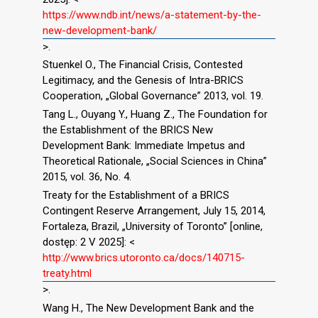
https://www.ndb.int/news/a-statement-by-the-
new-development-bank/
>.
Stuenkel O., The Financial Crisis, Contested
Legitimacy, and the Genesis of Intra-BRICS
Cooperation, „Global Governance” 2013, vol. 19.
Tang L., Ouyang Y., Huang Z., The Foundation for
the Establishment of the BRICS New
Development Bank: Immediate Impetus and
Theoretical Rationale, „Social Sciences in China”
2015, vol. 36, No. 4.
Treaty for the Establishment of a BRICS
Contingent Reserve Arrangement, July 15, 2014,
Fortaleza, Brazil, „University of Toronto” [online,
dostęp: 2 V 2025]: <
http://www.brics.utoronto.ca/docs/140715-
treaty.html
>.
Wang H., The New Development Bank and the