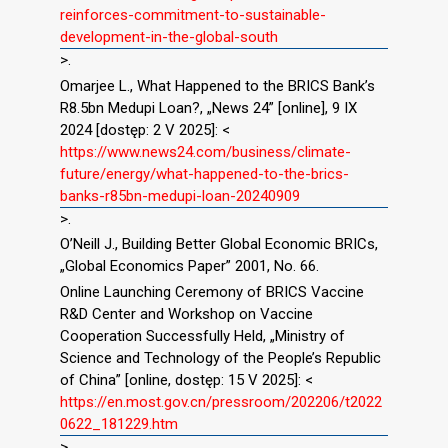
reinforces-commitment-to-sustainable-
development-in-the-global-south
>.
Omarjee L., What Happened to the BRICS Bank’s
R8.5bn Medupi Loan?, „News 24” [online], 9 IX
2024 [dostęp: 2 V 2025]: <
https://www.news24.com/business/climate-
future/energy/what-happened-to-the-brics-
banks-r85bn-medupi-loan-20240909
>.
O’Neill J., Building Better Global Economic BRICs,
„Global Economics Paper” 2001, No. 66.
Online Launching Ceremony of BRICS Vaccine
R&D Center and Workshop on Vaccine
Cooperation Successfully Held, „Ministry of
Science and Technology of the People’s Republic
of China” [online, dostęp: 15 V 2025]: <
https://en.most.gov.cn/pressroom/202206/t2022
0622_181229.htm
>.