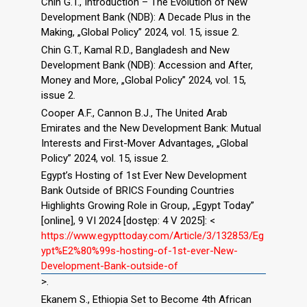
Chin G.T., Introduction – The Evolution of New
Development Bank (NDB): A Decade Plus in the
Making, „Global Policy” 2024, vol. 15, issue 2.
Chin G.T., Kamal R.D., Bangladesh and New
Development Bank (NDB): Accession and After,
Money and More, „Global Policy” 2024, vol. 15,
issue 2.
Cooper A.F., Cannon B.J., The United Arab
Emirates and the New Development Bank: Mutual
Interests and First-Mover Advantages, „Global
Policy” 2024, vol. 15, issue 2.
Egypt’s Hosting of 1st Ever New Development
Bank Outside of BRICS Founding Countries
Highlights Growing Role in Group, „Egypt Today”
[online], 9 VI 2024 [dostęp: 4 V 2025]: <
https://www.egypttoday.com/Article/3/132853/Eg
ypt%E2%80%99s-hosting-of-1st-ever-New-
Development-Bank-outside-of
>.
Ekanem S., Ethiopia Set to Become 4th African