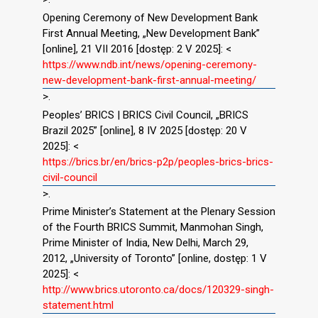
Opening Ceremony of New Development Bank
First Annual Meeting, „New Development Bank”
[online], 21 VII 2016 [dostęp: 2 V 2025]: <
https://www.ndb.int/news/opening-ceremony-
new-development-bank-first-annual-meeting/
>.
Peoples’ BRICS | BRICS Civil Council, „BRICS
Brazil 2025” [online], 8 IV 2025 [dostęp: 20 V
2025]: <
https://brics.br/en/brics-p2p/peoples-brics-brics-
civil-council
>.
Prime Minister’s Statement at the Plenary Session
of the Fourth BRICS Summit, Manmohan Singh,
Prime Minister of India, New Delhi, March 29,
2012, „University of Toronto” [online, dostęp: 1 V
2025]: <
http://www.brics.utoronto.ca/docs/120329-singh-
statement.html