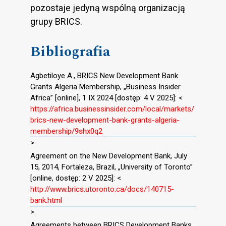
pozostaje jedyną wspólną organizacją
grupy BRICS.
Bibliografia
Agbetiloye A., BRICS New Development Bank
Grants Algeria Membership, „Business Insider
Africa” [online], 1 IX 2024 [dostęp: 4 V 2025]: <
https://africa.businessinsider.com/local/markets/
brics-new-development-bank-grants-algeria-
membership/9shx0q2
>.
Agreement on the New Development Bank, July
15, 2014, Fortaleza, Brazil, „University of Toronto”
[online, dostęp: 2 V 2025]: <
http://www.brics.utoronto.ca/docs/140715-
bank.html
>.
Agreements between BRICS Development Banks,