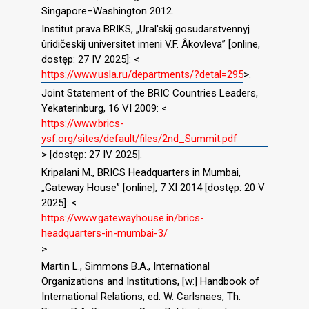
Singapore–Washington 2012.
Institut prava BRIKS, „Ural′skij gosudarstvennyj
ûridičeskij universitet imeni V.F. Âkovleva” [online,
dostęp: 27 IV 2025]: <
https://www.usla.ru/departments/?detal=295
>.
Joint Statement of the BRIC Countries Leaders,
Yekaterinburg, 16 VI 2009: <
https://www.brics-
ysf.org/sites/default/files/2nd_Summit.pdf
> [dostęp: 27 IV 2025].
Kripalani M., BRICS Headquarters in Mumbai,
„Gateway House” [online], 7 XI 2014 [dostęp: 20 V
2025]: <
https://www.gatewayhouse.in/brics-
headquarters-in-mumbai-3/
>.
Martin L., Simmons B.A., International
Organizations and Institutions, [w:] Handbook of
International Relations, ed. W. Carlsnaes, Th.