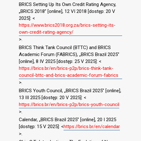
BRICS Setting Up Its Own Credit Rating Agency,
„BRICS 2018” [online], 12 VI 2018 [dostęp: 20 V
2025]: <
https://www.brics2018.org.za/brics-setting-its-
own-credit-rating-agency/
>.
BRICS Think Tank Council (BTTC) and BRICS
Academic Forum (FABRICS), „BRICS Brazil 2025”
[online], 8 IV 2025 [dostęp: 25 V 2025]: <
https://brics.br/en/brics-p2p/brics-think-tank-
council-bttc-and-brics-academic-forum-fabrics
>.
BRICS Youth Council, „BRICS Brazil 2025” [online],
13 III 2025 [dostęp: 20 V 2025]: <
https://brics.br/en/brics-p2p/brics-youth-council
>.
Calendar, „BRICS Brazil 2025” [online], 20 I 2025
[dostęp: 15 V 2025]: <
https://brics.br/en/calendar
>.