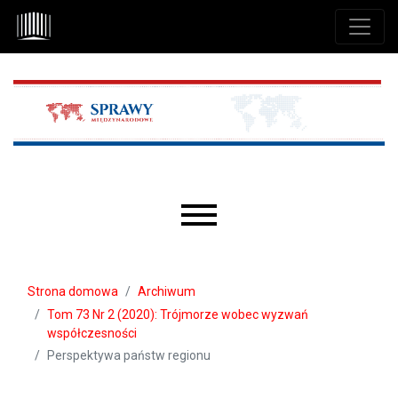
Przejdź do głównego menu
Przejdź do sekcji głównej
Przejdź do stopki
Main menu
Strona domowa
Archiwum
Tom 73 Nr 2 (2020): Trójmorze wobec wyzwań
współczesności
Perspektywa państw regionu