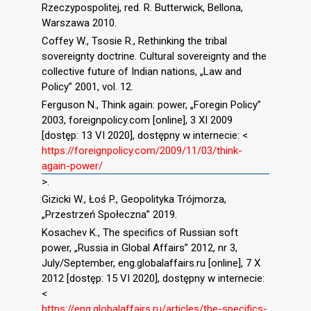
Rzeczypospolitej, red. R. Butterwick, Bellona,
Warszawa 2010.
Coffey W., Tsosie R., Rethinking the tribal
sovereignty doctrine. Cultural sovereignty and the
collective future of Indian nations, „Law and
Policy” 2001, vol. 12.
Ferguson N., Think again: power, „Foregin Policy”
2003, foreignpolicy.com [online], 3 XI 2009
[dostęp: 13 VI 2020], dostępny w internecie: <
https://foreignpolicy.com/2009/11/03/think-
again-power/
>.
Gizicki W., Łoś P., Geopolityka Trójmorza,
„Przestrzeń Społeczna” 2019.
Kosachev K., The specifics of Russian soft
power, „Russia in Global Affairs” 2012, nr 3,
July/September, eng.globalaffairs.ru [online], 7 X
2012 [dostęp: 15 VI 2020], dostępny w internecie:
<
https://eng.globalaffairs.ru/articles/the-specifics-