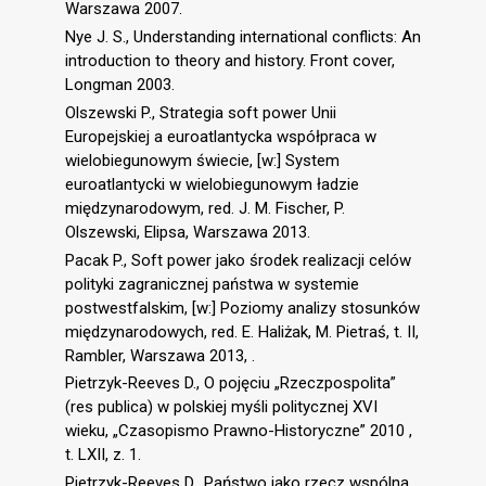
Warszawa 2007.
Nye J. S., Understanding international conflicts: An
introduction to theory and history. Front cover,
Longman 2003.
Olszewski P., Strategia soft power Unii
Europejskiej a euroatlantycka współpraca w
wielobiegunowym świecie, [w:] System
euroatlantycki w wielobiegunowym ładzie
międzynarodowym, red. J. M. Fischer, P.
Olszewski, Elipsa, Warszawa 2013.
Pacak P., Soft power jako środek realizacji celów
polityki zagranicznej państwa w systemie
postwestfalskim, [w:] Poziomy analizy stosunków
międzynarodowych, red. E. Haliżak, M. Pietraś, t. II,
Rambler, Warszawa 2013, .
Pietrzyk-Reeves D., O pojęciu „Rzeczpospolita”
(res publica) w polskiej myśli politycznej XVI
wieku, „Czasopismo Prawno-Historyczne” 2010 ,
t. LXII, z. 1.
Pietrzyk-Reeves D., Państwo jako rzecz wspólna,