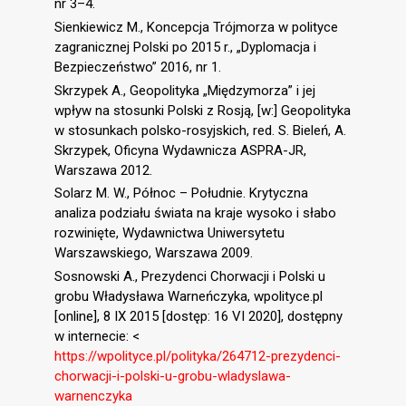
nr 3–4.
Sienkiewicz M., Koncepcja Trójmorza w polityce
zagranicznej Polski po 2015 r., „Dyplomacja i
Bezpieczeństwo” 2016, nr 1.
Skrzypek A., Geopolityka „Międzymorza” i jej
wpływ na stosunki Polski z Rosją, [w:] Geopolityka
w stosunkach polsko-rosyjskich, red. S. Bieleń, A.
Skrzypek, Oficyna Wydawnicza ASPRA-JR,
Warszawa 2012.
Solarz M. W., Północ – Południe. Krytyczna
analiza podziału świata na kraje wysoko i słabo
rozwinięte, Wydawnictwa Uniwersytetu
Warszawskiego, Warszawa 2009.
Sosnowski A., Prezydenci Chorwacji i Polski u
grobu Władysława Warneńczyka, wpolityce.pl
[online], 8 IX 2015 [dostęp: 16 VI 2020], dostępny
w internecie: <
https://wpolityce.pl/polityka/264712-prezydenci-
chorwacji-i-polski-u-grobu-wladyslawa-
warnenczyka