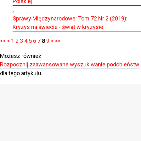
Polskiej
,
Sprawy Międzynarodowe: Tom 72 Nr 2 (2019):
Kryzys na świecie - świat w kryzysie
<<
<
1
2
3
4
5
6
7
8
9
>
>>
Możesz również
Rozpocznij zaawansowane wyszukiwanie podobieństw
dla tego artykułu.