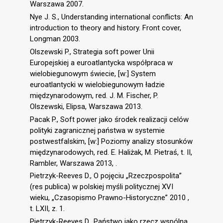
Warszawa 2007.
Nye J. S., Understanding international conflicts: An
introduction to theory and history. Front cover,
Longman 2003.
Olszewski P., Strategia soft power Unii
Europejskiej a euroatlantycka współpraca w
wielobiegunowym świecie, [w:] System
euroatlantycki w wielobiegunowym ładzie
międzynarodowym, red. J. M. Fischer, P.
Olszewski, Elipsa, Warszawa 2013.
Pacak P., Soft power jako środek realizacji celów
polityki zagranicznej państwa w systemie
postwestfalskim, [w:] Poziomy analizy stosunków
międzynarodowych, red. E. Haliżak, M. Pietraś, t. II,
Rambler, Warszawa 2013, .
Pietrzyk-Reeves D., O pojęciu „Rzeczpospolita”
(res publica) w polskiej myśli politycznej XVI
wieku, „Czasopismo Prawno-Historyczne” 2010 ,
t. LXII, z. 1.
Pietrzyk-Reeves D., Państwo jako rzecz wspólna,