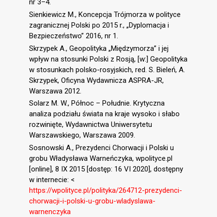
nr 3–4.
Sienkiewicz M., Koncepcja Trójmorza w polityce
zagranicznej Polski po 2015 r., „Dyplomacja i
Bezpieczeństwo” 2016, nr 1.
Skrzypek A., Geopolityka „Międzymorza” i jej
wpływ na stosunki Polski z Rosją, [w:] Geopolityka
w stosunkach polsko-rosyjskich, red. S. Bieleń, A.
Skrzypek, Oficyna Wydawnicza ASPRA-JR,
Warszawa 2012.
Solarz M. W., Północ – Południe. Krytyczna
analiza podziału świata na kraje wysoko i słabo
rozwinięte, Wydawnictwa Uniwersytetu
Warszawskiego, Warszawa 2009.
Sosnowski A., Prezydenci Chorwacji i Polski u
grobu Władysława Warneńczyka, wpolityce.pl
[online], 8 IX 2015 [dostęp: 16 VI 2020], dostępny
w internecie: <
https://wpolityce.pl/polityka/264712-prezydenci-
chorwacji-i-polski-u-grobu-wladyslawa-
warnenczyka