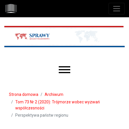
Przejdź do głównego menu
Przejdź do sekcji głównej
Przejdź do stopki
Main menu
Strona domowa
Archiwum
Tom 73 Nr 2 (2020): Trójmorze wobec wyzwań
współczesności
Perspektywa państw regionu