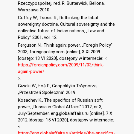
Rzeczypospolitej, red. R. Butterwick, Bellona,
Warszawa 2010.
Coffey W., Tsosie R., Rethinking the tribal
sovereignty doctrine. Cultural sovereignty and the
collective future of Indian nations, „Law and
Policy” 2001, vol. 12.
Ferguson N., Think again: power, „Foregin Policy”
2003, foreignpolicy.com [online], 3 XI 2009
[dostęp: 13 VI 2020], dostępny w internecie: <
https://foreignpolicy.com/2009/11/03/think-
again-power/
>.
Gizicki W., Łoś P., Geopolityka Trójmorza,
„Przestrzeń Społeczna” 2019.
Kosachev K., The specifics of Russian soft
power, „Russia in Global Affairs” 2012, nr 3,
July/September, eng.globalaffairs.ru [online], 7 X
2012 [dostęp: 15 VI 2020], dostępny w internecie:
<
https://eng.globalaffairs.ru/articles/the-specifics-