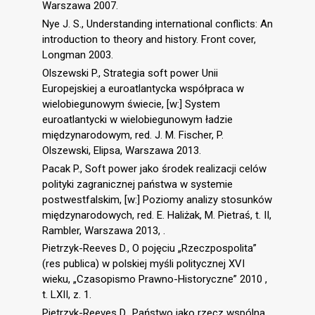
Warszawa 2007.
Nye J. S., Understanding international conflicts: An
introduction to theory and history. Front cover,
Longman 2003.
Olszewski P., Strategia soft power Unii
Europejskiej a euroatlantycka współpraca w
wielobiegunowym świecie, [w:] System
euroatlantycki w wielobiegunowym ładzie
międzynarodowym, red. J. M. Fischer, P.
Olszewski, Elipsa, Warszawa 2013.
Pacak P., Soft power jako środek realizacji celów
polityki zagranicznej państwa w systemie
postwestfalskim, [w:] Poziomy analizy stosunków
międzynarodowych, red. E. Haliżak, M. Pietraś, t. II,
Rambler, Warszawa 2013, .
Pietrzyk-Reeves D., O pojęciu „Rzeczpospolita”
(res publica) w polskiej myśli politycznej XVI
wieku, „Czasopismo Prawno-Historyczne” 2010 ,
t. LXII, z. 1.
Pietrzyk-Reeves D., Państwo jako rzecz wspólna,