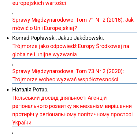
europejskich wartości
,
Sprawy Międzynarodowe: Tom 71 Nr 2 (2018): Jak
mówić o Unii Europejskiej?
Konrad Popławski, Jakub Jakóbowski,
Trójmorze jako odpowiedź Europy Środkowej na
globalne i unijne wyzwania
,
Sprawy Międzynarodowe: Tom 73 Nr 2 (2020):
Trójmorze wobec wyzwań współczesności
Наталія Ротар,
Польський досвід діяльності Агенцій
регіонального розвитку як механізм вирішення
протиріч у регіональному політичному просторі
України
,